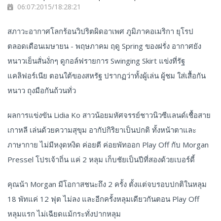
06:07:2015/18:28:21
สภาวะอากาศโลกร้อนวิปริตผิดอาเพศ ภูมิภาคอเมริกา ยุโรป
ตลอดเดือนเมษายน - พฤษภาคม ฤดู Spring ของฝรั่ง อากาศยัง
หนาวเย็นสั่นงั่กๆ ดูกอล์ฟรายการ Swinging Skirt แข่งที่รัฐ
แคลิฟอร์เนีย ตอนใต้ของสหรัฐ ปรากฏว่าทั้งผู้เล่น ผู้ชม ใส่เสื้อกัน
หนาว ถุงมือกันถ้วนทั่ว
ผลการแข่งขัน Lidia Ko สาวน้อยมหัศจรรย์ชาวนิวซีแลนด์เชื้อสาย
เกาหลี เล่นด้วยความสุขุม อากัปกิริยาเป็นปกติ ทั้งหน้าตาและ
ภาษากาย ไม่มีหงุดหงิด ค่อยตี ค่อยพัทออก Play Off กับ Morgan
Pressel โปรเจ้าถิ่น แค่ 2 หลุม เก็บชัยเป็นปีที่สองด้วยเบอร์ดี้
คุณน้า Morgan มีโอกาสชนะถึง 2 ครั้ง ตั้งแต่จบรอบปกติในหลุม
18 พัทแค่ 12 ฟุต ไม่ลง และอีกครั้งหลุมเดียวกันตอน Play Off
หลุมแรก ไม่เฉียดแม้กระทั่งปากหลุม