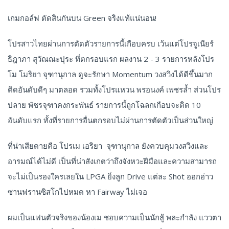
เกมกอล์ฟ ตัดสินกันบน Green จริงแท้แน่นอน!
โปรสาวไทยผ่านการตัดตัวรายการนี้เกือบครบ เว้นแต่โปรจูเนียร์
ธิฎาภา สุวัณณะปุระ ที่ตกรอบแรก ผลงาน 2 - 3 รายการหลังโปร
โม โมริยา จุฑานุกาล ดูจะรักษา Momentum วงสวิงได้ดีขึ้นมาก
ติดอันดับดีๆ มาตลอด รวมทั้งโปรแหวน พรอนงค์ เพชรล้ำ ส่วนโปร
ปลาย พัชรจุฑาคงกระพันธ์ รายการนี้ถูกโฉลกเกือบจะติด 10
อันดับแรก ทั้งที่รายการอื่นตกรอบไม่ผ่านการตัดตัวเป็นส่วนใหญ่
ที่น่าเสียดายคือ โปรเม เอริยา จุฑานุกาล ยังควบคุมวงสวิงและ
อารมณ์ได้ไม่ดี เป็นที่น่าสังเกตว่าถึงจังหวะฝีมือและความสามารถ
จะไม่เป็นรองใครเลยใน LPGA ยิ่งลูก Drive แต่ละ Shot ออกอ่าว
ซานฟรานซิสโกไปหมด หา Fairway ไม่เจอ
ผมเป็นแฟนตัวจริงของน้องเม ชอบความเป็นนักสู้ พละกำลัง แววตา