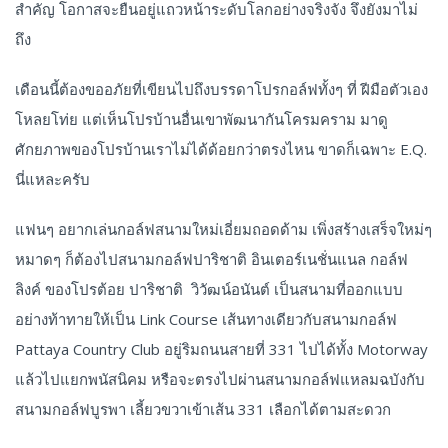
สำคัญ โอกาสจะยืนอยู่แถวหน้าระดับโลกอย่างจริงจัง จึงยังมาไม่
ถึง
เดือนนี้ต้องขออภัยที่เขียนไปถึงบรรดาโปรกอล์ฟทั้งๆ ที่ ฝีมือตัวเอง
โหลยโท่ย แต่เห็นโปรบ้านอื่นเขาพัฒนากันโครมคราม มาดู
ศักยภาพของโปรบ้านเราไม่ได้ด้อยกว่าตรงไหน ขาดก็เฉพาะ E.Q.
นี่แหละครับ
แฟนๆ อยากเล่นกอล์ฟสนามใหม่เอี่ยมถอดด้าม เพิ่งสร้างเสร็จใหม่ๆ
หมาดๆ ก็ต้องไปสนามกอล์ฟปาริชาติ อินเตอร์เนชั่นแนล กอล์ฟ
ลิงค์ ของโปรต้อย ปาริชาติ วิวัฒน์อนันต์ เป็นสนามที่ออกแบบ
อย่างท้าทายให้เป็น Link Course เส้นทางเดียวกับสนามกอล์ฟ
Pattaya Country Club อยู่ริมถนนสายที่ 331 ไปได้ทั้ง Motorway
แล้วไปแยกพนัสนิคม หรือจะตรงไปผ่านสนามกอล์ฟแหลมฉบังกับ
สนามกอล์ฟบูรพา เลี้ยวขวาเข้าเส้น 331 เลือกได้ตามสะดวก