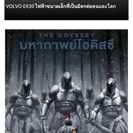
VOLVO EX30 ไฟฟ้าขนาดเล็กที่เป็นมิตรต่อคนและโลก
New Honda City e : HEV RS รุ่นใหม่ อัปความสปอร์ต
ฟังก์ชันจัดเต็ม แรงเร้าใจด้วยพลัง e:HEV