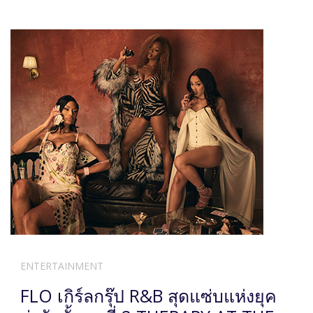
ENTERTAINMENT
FLO เกิร์ลกรุ๊ป R&B สุดแซ่บแห่งยุค