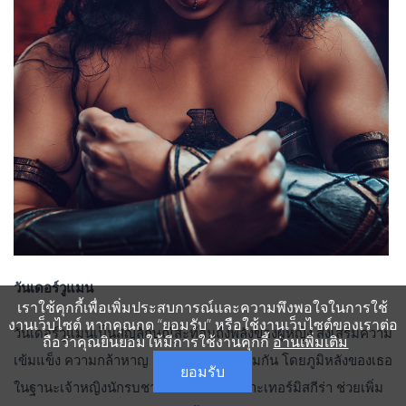
วันเดอร์วูแมน
เราใช้คุกกี้เพื่อเพิ่มประสบการณ์และความพึงพอใจในการใช้
งานเว็บไซต์ หากคุณกด “ยอมรับ” หรือใช้งานเว็บไซต์ของเราต่อ
วันเดอร์วูแมนเป็นสัญลักษณ์สะท้อนถึงพลังของผู้หญิง ส่งเสริมความ
ถือว่าคุณยินยอมให้มีการใช้งานคุกกี้
อ่านเพิ่มเติม
เข้มแข็ง ความกล้าหาญ และความเท่าเทียมกัน โดยภูมิหลังของเธอ
ยอมรับ
ในฐานะเจ้าหญิงนักรบชาวอเมซอนแห่งเกาะเทอร์มิสกีร่า ช่วยเพิ่ม