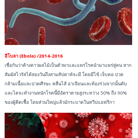
อีโบลา (Ebola) /2014-2016
เชื่อกันว่าค้างคาวผลไม้เป็นตัวพาและแพร่โรคนำมาแพร่สู่คน หาก
สัมผัสไวรัสได้สองวันถึงสามสัปดาห์จะมี โดยมีไข้ เจ็บคอ ปวด
กล้ามเนื้อและปวดศีรษะ คลื่นไส้ อาเจียนและท้องร่วงจากนั้นตับ
และไตจะทำงานหนักโรคนี้มีอัตราตายสูงระหว่าง 50% ถึง 90%
ของผู้ติดเชื้อ โดยส่วนใหญ่แล้วมักระบาดในทวีปแอฟริกา