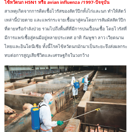
ไข้หวัดนก H5N1 หรือ avian influenza /1997-ปัจจุบัน
สาเหตุเกิดจากการติดเชื้อไวรัสของสัตว์ปีกทั้งไก่และนก ทำให้สัตว์
เหล่านี้ป่วยตาย และแพร่กระจายเชื้อมาสู่คนโดยการสัมผัสสัตว์ปีก
ที่ตายหรือกำลังป่วย รวมไปถึงพื้นที่ที่มีการปนเปื้อนเชื้อ โดยไวรัสที่
มีการแพร่เชื้อสู่คนมีอยู่หลายประเทศ อาทิ กัมพูชา ลาว เวียดนาม
ไทยและอินโดนีเชีย ทั้งนี้โรคไข้หวัดนกมักมาเป็นระยะจึงส่งผลกระ
ทบต่อการสูญเสียชีวิตและเศรษฐกิจในวงกว้าง