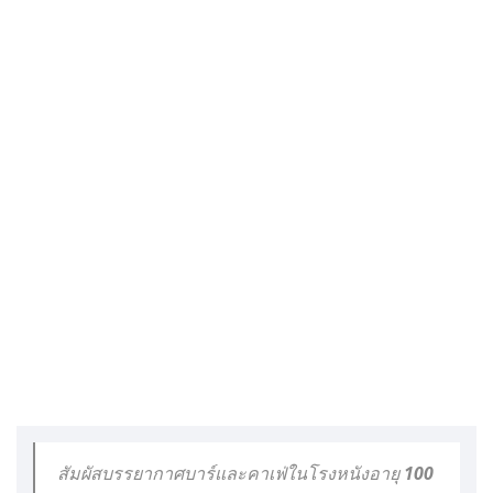
สัมผัสบรรยากาศบาร์และคาเฟ่ในโรงหนังอายุ 100