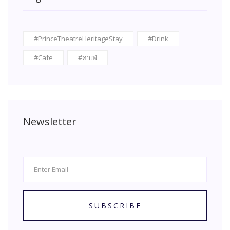
#PrinceTheatreHeritageStay
#Drink
#Cafe
#คาเฟ่
Newsletter
SUBSCRIBE