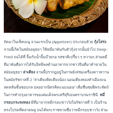
ถัดมาในเซ็ทเมนู จานแรกเป็น (Appetizer) ประกอบด้วย
กุ้งโสร่ง
จานนี้เกิดในสมัยอยุธยา ใช้หมี่มาพันกับตัวกุ้งจากนั้นนำไป Deep-
Fried จนได้ที่ จิ้มกับน้ำจิ้มบ๊วยกอ รสชาติเปรี้ยว ๆ หวานๆ ส่วนหมี่
ที่มาพันคือการได้รับอิทธิพลด้านอาหารจากชาวจีนที่มาค้าขายใน
สมัยอยุธยา
ล่าเตียง
จานนี้ปรากฏอยู่ในกาพย์เห่ชมเครื่องคาวหวาน
ในสมัยรัชกาลที่ 2 “ล่าเตียงคิดเตียงน้อง นอนเตียงทองทำเมืองบน
ลดหลั่นชั้นชอบกล ยลอยากนิทรคิดแนบนอน” เพื่อชื่นชมฝีพระหัตถ์
ในการทำปรุงอาหารของสมเด็จพระศรีสุริเยนทราบรมราชินี
หมี่
กรอบกระทงทอง
มีที่มาจากหมี่กรอบชาววังในรัชกาลที่ 5 เป็นร้าน
ทรงโปรดที่ตลาดพลู จนได้พระราชทานชื่อว่าหมี่กรอบชาววัง ส่วน