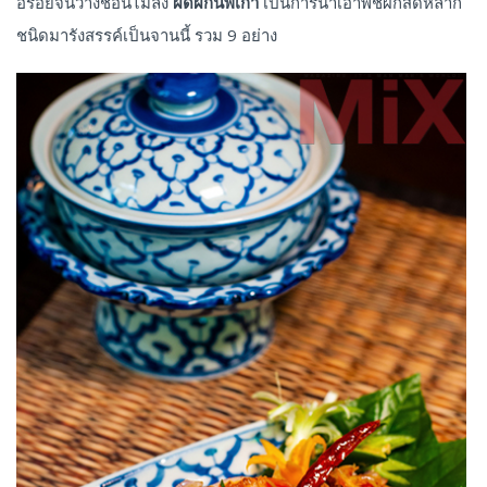
อร่อยจนวางช้อนไม่ลง
ผัดผักนพเก้า
เป็นการนำเอาพืชผักสดหลาก
ชนิดมารังสรรค์เป็นจานนี้ รวม 9 อย่าง