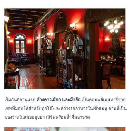
เริ่มกันที่จานแรก
ค้างคาวเผือก และม้าฮ้อ
เป็นคอมพลีเมนทารี่จาก
เชฟที่มอบให้สำหรับทุกโต๊ะ ระหว่างรออาหารในเซ็ทเมนู จานนี้เป็น
ของว่างในสมัยอยุธยา เสิร์ฟพร้อมน้ำจิ้มอาจาด