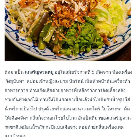
ถัดมาเป็น
แกงรัญจวนหมู
อยู่ในสมัยรัชกาลที่ 5 เกิดจาก ห้องเครื่อง
'วังสุนันทา' หม่อมเจ้าหญิงสะบาย นิลรัตน์ เป็นหัวหน้าต้นเครื่องทำ
อาหารถวาย ท่านเกิดเสียดายอาหารที่เหลือจากการจัดเลี้ยงหลัง
ช่วยกันทำดอกไม้ ท่านจึงได้แยกเอาเนื้อแล้วนำไปต้มกับน้ำซุป ใส่
น้ำพริกกะปิลงไป ปรุงด้วยพริกอ่อน มะนาว ตะไคร้ ใบโหระพา ต้ม
ให้เดือดจัดๆ กลิ่นก็จะหอมโชยไปไกล อันเป็นที่มาของแกงรัญจวน
รสชาติเหมือนน้ำพริกกะปิแบบเจือจาง หอมด้วยกลิ่นเครื่องเทศ
แบบไทย ๆ