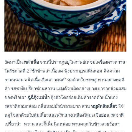
ถัดมาเป็น
พล่าเนื้อ
จานนี้ปรากฎอยู่ในกาพย์เห่ชมเครื่องคาวหวาน
ในรัชกาลที่ 2 “ช้าช้าพล่าเนื้อสด ฟุ้งปรากฏรสหื่นหอม คิดความ
ยามถนอม สนิทเนื้อเจือเสาวคนธ์” ห่อด้วยใบชะพลู ทานอย่างพอดี
คำ รสชาติเปรี้ยวซ่อนหวาน แฝงด้วยเผ็ดอย่างบางเบาจากส่วนผสม
ของพริกเผา
ฉู่ฉี่กุ้งแม่น้ำ
กุ้งตัวโตอร่อยเต็มคำราดด้วยน้ำแกง
รสชาติกลมกล่อม กลิ่นหอมยั่วนำลายมาก ส่วน
หมูผัดส้มเสี้ยว
ใช้
หมูโขลกด้วยใบส้มเสี้ยวและพริกแกงเหลืองใส่มะเขืออ่อน รสชาติ
เปรี้ยวนำ หวาน และก็เค็มนิดหน่อย ทานคลุกกับข้าวสวยร้อนๆ