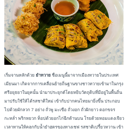
เริ่มจานหลักด้วย
ยำทวาย
ชื่อเมนูนี้มาจากเมืองทวายในประเทศ
เมียนมา เกิดจากการเคลื่อนย้ายถิ่นฐานขางชาวทวายเข้ามาในกรุง
ศรีอยุธยาในยุคนั้น นำมาประยุกต์โดยหยิบวัตถุดิบที่มีอยู่ในพื้นถิ่น
มาปรับใช้ให้ได้รสชาติใหม่ เข้ากับปากคนไทยมายิ่งขึ้น ประกอบ
ไปด้วยผักลวก 7 อย่าง ถั่วพู มะเขือ ถั่วงอก ถั่วฝักยาว ดอกขจร
กะหล่ำ พริกหยวก ท็อปด้วยอกไก่ฉีกด้านบน โรยด้วยหอมแดงเจียว
เวลาทานให้คลุกกับน้ำยำสูตรของทางเชฟ รสชาติเปรี้ยวหวาน เข้า