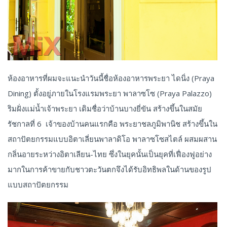
ห้องอาหารที่ผมจะแนะนำวันนี้ชื่อห้องอาหารพระยา ไดนิ่ง (Praya
Dining) ตั้งอยู่ภายในโรงแรมพระยา พาลาซโซ (Praya Palazzo)
ริมฝั่งแม่น้ำเจ้าพระยา เดิมชื่อว่าบ้านบางยี่ขัน สร้างขึ้นในสมัย
รัชกาลที่ 6 เจ้าของบ้านคนแรกคือ พระยาชลภูมิพานิช สร้างขึ้นใน
สถาปัตยกรรมแบบอิตาเลี่ยนพาลาดิโอ พาลาซโซสไตล์ ผสมผสาน
กลิ่นอายระหว่างอิตาเลียน-ไทย ซึ่งในยุคนั้นเป็นยุคที่เฟื่องฟูอย่าง
มากในการค้าขายกับชาวตะวันตกจึงได้รับอิทธิพลในด้านของรูป
แบบสถาปัตยกรรม