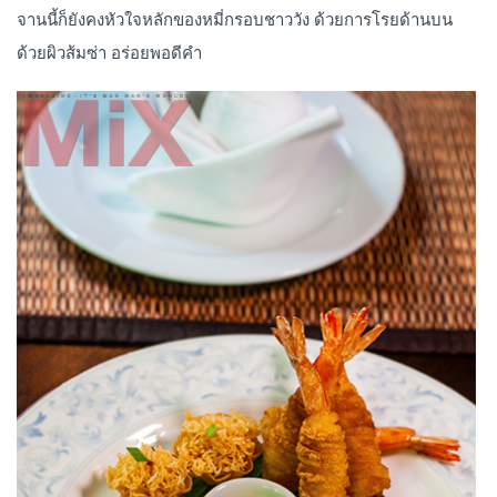
จานนี้ก็ยังคงหัวใจหลักของหมี่กรอบชาววัง ด้วยการโรยด้านบน
ด้วยผิวส้มซ่า อร่อยพอดีคำ