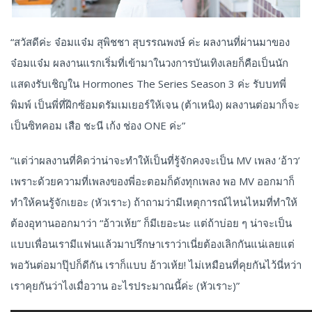
“สวัสดีค่ะ จ๋อมแจ๋ม สุพิชชา สุบรรณพงษ์ ค่ะ ผลงานที่ผ่านมาของ
จ๋อมแจ๋ม ผลงานแรกเริ่มที่เข้ามาในวงการบันเทิงเลยก็คือเป็นนัก
แสดงรับเชิญใน Hormones The Series Season 3 ค่ะ รับบทพี่
พิมพ์ เป็นพี่ที่ฝึกซ้อมดรัมเมเยอร์ให้เจน (ต้าเหนิง) ผลงานต่อมาก็จะ
เป็นซิทคอม เสือ ชะนี เก้ง ช่อง ONE ค่ะ”
“แต่ว่าผลงานที่คิดว่าน่าจะทำให้เป็นที่รู้จักคงจะเป็น MV เพลง ‘อ้าว’
เพราะด้วยความที่เพลงของพี่อะตอมก็ดังทุกเพลง พอ MV ออกมาก็
ทำให้คนรู้จักเยอะ (หัวเราะ) ถ้าถามว่ามีเหตุการณ์ไหนไหมที่ทำให้
ต้องอุทานออกมาว่า “อ้าวเห้ย” ก็มีเยอะนะ แต่ถ้าบ่อย ๆ น่าจะเป็น
แบบเพื่อนเรามีแฟนแล้วมาปรึกษาเราว่าเนี่ยต้องเลิกกันแน่เลยแต่
พอวันต่อมาปุ๊ปก็ดีกัน เราก็แบบ อ้าวเห้ย! ไม่เหมือนที่คุยกันไว้นี่หว่า
เราคุยกันว่าไงเมื่อวาน อะไรประมาณนี้ค่ะ (หัวเราะ)”