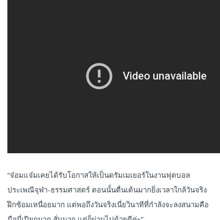
“จ๋อมแจ๋มเคยได้รับโอกาสให้เป็นดรัมเมเยอร์ในงานฟุตบอล
ประเพณีจุฬา-ธรรมศาสตร์ ตอนนั้นตื่นเต้นมากยิ่งเวลาใกล้วันจริง
ฝึกซ้อมเหนื่อยมาก แต่พอถึงวันจริงเนี่ยวินาทีที่กำลังจะลงสนามคือ
มือนี่เปียกมาก สั่นมาก แต่ก็ผ่านไปด้วยดีค่ะ”