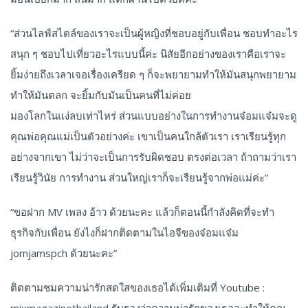
“ส่วนไลฟ์สไตล์ของเราจะเป็นผู้หญิงที่ชอบอยู่กับเพื่อน ชอบทำอะไร
สนุก ๆ ชอบไปเที่ยวอะไรแบบนี้ค่ะ นิสัยอีกอย่างของเราคือเราจะ
ยิ้มง่ายถึงเวลาเจอเรื่องเครียด ๆ ก็จะพยายามทำให้มันสนุกพยายาม
ทำให้มันตลก จะยิ้มกับมันเป็นคนที่ไม่ค่อย
มองโลกในแง่ลบเท่าไหร่ ส่วนแบบอย่างในการทำงานจ๋อมแจ๋มจะดู
คุณพ่อคุณแม่เป็นตัวอย่างค่ะ เขาเป็นคนใกล้ตัวเรา เราเรียนรู้ทุก
อย่างจากเขา ไม่ว่าจะเป็นการรับผิดชอบ ตรงต่อเวลา ถ้าถามว่าเรา
เรียนรู้วินัย การทำงาน ส่วนใหญ่เราก็จะเรียนรู้จากพ่อแม่ค่ะ”
“ขอฝาก MV เพลง อ้าว ด้วยนะคะ แล้วก็ตอนนี้กำลังคิดที่จะทำ
ธุรกิจกับเพื่อน ยังไงก็ฝากติดตามในไอจีของจ๋อมแจ๋ม
jomjamspch ด้วยนะคะ”
ติดตามชมความน่ารักสดใสของเธอได้เพิ่มเติมที่ Youtube :