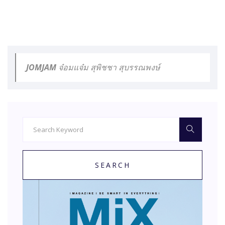
JOMJAM จ๋อมแจ๋ม สุพิชชา สุบรรณพงษ์
SEARCH