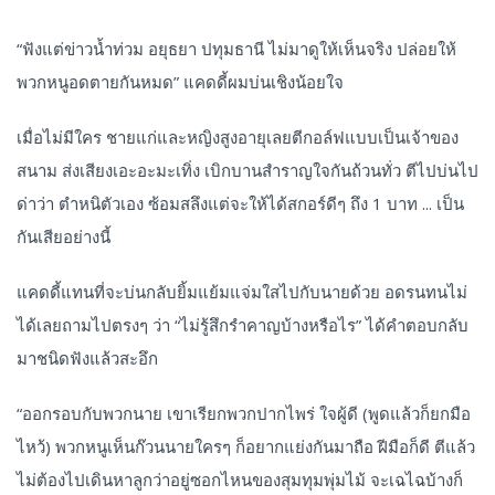
“ฟังแต่ข่าวน้ำท่วม อยุธยา ปทุมธานี ไม่มาดูให้เห็นจริง ปล่อยให้
พวกหนูอดตายกันหมด” แคดดี้ผมบ่นเชิงน้อยใจ
เมื่อไม่มีใคร ชายแก่และหญิงสูงอายุเลยตีกอล์ฟแบบเป็นเจ้าของ
สนาม ส่งเสียงเอะอะมะเทิ่ง เบิกบานสำราญใจกันถ้วนทั่ว ตีไปบ่นไป
ด่าว่า ตำหนิตัวเอง ซ้อมสลึงแต่จะให้ได้สกอร์ดีๆ ถึง 1 บาท ... เป็น
กันเสียอย่างนี้
แคดดี้แทนที่จะบ่นกลับยิ้มแย้มแจ่มใสไปกับนายด้วย อดรนทนไม่
ได้เลยถามไปตรงๆ ว่า “ไม่รู้สึกรำคาญบ้างหรือไร” ได้คำตอบกลับ
มาชนิดฟังแล้วสะอึก
“ออกรอบกับพวกนาย เขาเรียกพวกปากไพร่ ใจผู้ดี (พูดแล้วก็ยกมือ
ไหว้) พวกหนูเห็นก๊วนนายใครๆ ก็อยากแย่งกันมาถือ ฝีมือก็ดี ตีแล้ว
ไม่ต้องไปเดินหาลูกว่าอยู่ซอกไหนของสุมทุมพุ่มไม้ จะเฉไฉบ้างก็