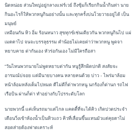
นิดหน่อย ส่วนใหญ่อยู่กลางแฟร์เวย์ ถึงซุ้มก็เรียกกินน้ำกินท่า นาย
กินอะไรก็ให้พวกหนูกินอย่างนั้น และทุกครั้งบ่นโวยวายอยู่ได้ เป็น
มนุษย์
เหมือนกัน หิว อิ่ม ร้อนหนาว สุขทุกข์เช่นเดียวกัน พวกหนูกินไป แผ่
เมตตาไป จนจะบรรลุธรรม คำน้อยไม่เคยด่าว่าพวกหนู พูดจา
หยาบคาย ด่ากันเอง หัวร่อกันเอง ไม่มีใครถือสา
“วันไหนพวกนายไม่พูดหยาบด่ากัน หนูรู้สึกผิดปกติ สงสัยจะ
อารมณ์บ่จอย แต่มีนายบางคน หลายคนด้วย บ่าว - ไพร่มาล้อม
หน้าล้อมหลังเต็มไปหมด ตีไม่ดีก็ด่าพวกหนู นกร้องก็ด่านก รถไฟ
เรือบิน ผ่านก็ด่า ทำอย่างกับโปรระดับโลก
นายพวกนี้ แค่เห็นรถมาแต่ไกล แคดดี้ที่จะได้คิว เกิดปวดประจำ
เดือนวิ่งเข้าห้องน้ำเป็นทิวแถว คิวที่เลื่อนขึ้นแทนมัวแต่คุยตาไม่
สอดส่ายต้องฟาดเคราะห์