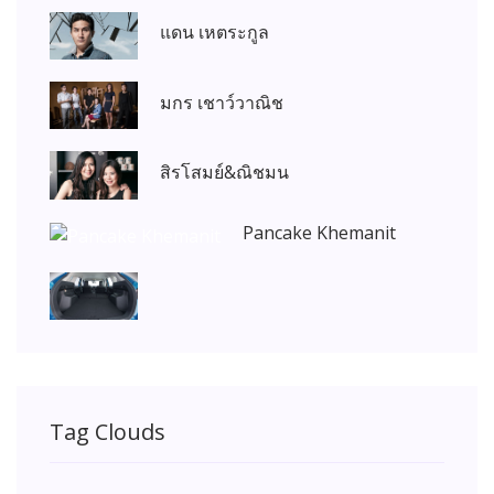
แดน เหตระกูล
มกร เชาว์วาณิช
สิรโสมย์&ณิชมน
Pancake Khemanit
Tag Clouds