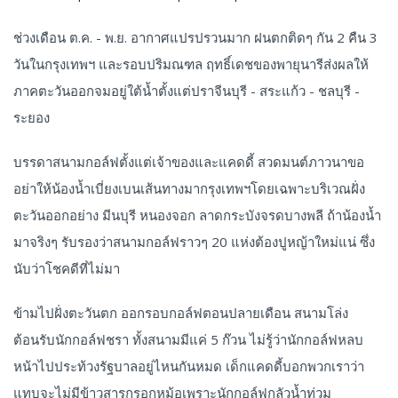
ช่วงเดือน ต.ค. - พ.ย. อากาศแปรปรวนมาก ฝนตกติดๆ กัน 2 คืน 3
วันในกรุงเทพฯ และรอบปริมณฑล ฤทธิ์เดชของพายุนารีส่งผลให้
ภาคตะวันออกจมอยู่ใต้น้ำตั้งแต่ปราจีนบุรี - สระแก้ว - ชลบุรี -
ระยอง
บรรดาสนามกอล์ฟตั้งแต่เจ้าของและแคดดี้ สวดมนต์ภาวนาขอ
อย่าให้น้องน้ำเบี่ยงเบนเส้นทางมากรุงเทพฯโดยเฉพาะบริเวณฝั่ง
ตะวันออกอย่าง มีนบุรี หนองจอก ลาดกระบังจรดบางพลี ถ้าน้องน้ำ
มาจริงๆ รับรองว่าสนามกอล์ฟราวๆ 20 แห่งต้องปูหญ้าใหม่แน่ ซึ่ง
นับว่าโชคดีที่ไม่มา
ข้ามไปฝั่งตะวันตก ออกรอบกอล์ฟตอนปลายเดือน สนามโล่ง
ต้อนรับนักกอล์ฟชรา ทั้งสนามมีแค่ 5 ก๊วน ไม่รู้ว่านักกอล์ฟหลบ
หน้าไปประท้วงรัฐบาลอยู่ไหนกันหมด เด็กแคดดี้บอกพวกเราว่า
แทบจะไม่มีข้าวสารกรอกหม้อเพราะนักกอล์ฟกลัวน้ำท่วม