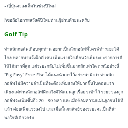
- ญี่ปุ่นจะลงเต็มในช่วงปีใหม่
ก็ขอถือโอกาสสวัสดีปีใหม่ท่านผู้อ่านด้วยนะครับ
Golf Tip
ท่านนักกอล์ฟเกือบทุกท่าน อยากเป็นนักกอล์ฟที่ไดรฟ์ทำระยะได้
ไกล หลายท่านจึงฝึกตี เช่น เพิ่มแรงสวิงเพื่อหวังเพิ่มระยะจากการตี
ให้ได้มากที่สุด แต่ระยะกลับไม่เพิ่มขึ้นมากสักเท่าใด กรณีอย่างนี้
“Big Easy” Ernie Else ได้แนะนำเอาไว้อย่างน่าฟังว่า ท่านนัก
กอล์ฟไม่มีความจำเป็นที่จะต้องเพิ่มแรงให้มากขึ้นในตอนแรก
เพียงแต่ท่านนักกอล์ฟฝึกสวิงตีให้แม่นลูกเรื่อยๆ เข้าไว้ ระยะของลูก
กอล์ฟจะเพิ่มขึ้นถึง 20 - 30 หลา และเมื่อซ้อมความแม่นลูกจนได้ที่
แล้ว ค่อยเพิ่มแรงลงไป และเมื่อนั้นผลลัพธ์ของระยะจะเป็นที่น่า
พอใจทีเดียวครับ