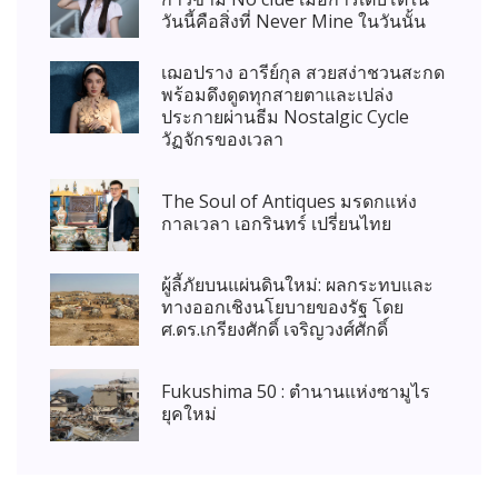
วันนี้คือสิ่งที่ Never Mine ในวันนั้น
เฌอปราง อารีย์กุล สวยสง่าชวนสะกด
พร้อมดึงดูดทุกสายตาและเปล่ง
ประกายผ่านธีม Nostalgic Cycle
วัฏจักรของเวลา
The Soul of Antiques มรดกแห่ง
กาลเวลา เอกรินทร์ เปรี่ยนไทย
ผู้ลี้ภัยบนแผ่นดินใหม่: ผลกระทบและ
ทางออกเชิงนโยบายของรัฐ โดย
ศ.ดร.เกรียงศักดิ์ เจริญวงศ์ศักดิ์
Fukushima 50 : ตำนานแห่งซามูไร
ยุคใหม่