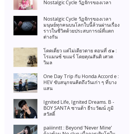
Nostalgic Cycle วัฏจักรของเวลา
Nostalgic Cycle วัฏจักรของเวลา
มนุษย์ทุกคนบนโลกใบนี้ล้วนผ่านเรื่อง
ราวในชีวิตด้วยประสบการณ์ที่แตก
ต่างกัน
โดดเดี่ยว แต่ไม่เดียวดาย ตอนที่ ๕๑ :
โรแมนซ์ ขแมร์ โดยคุณสันติ เศวต
วิมล
One Day Trip กับ Honda Accord e :
HEV ขับสนุกจนคิดถึงวันเก่า ๆ ที่บาง
แสน
Ignited Life, Ignited Dreams. B -
BOY SANTA ซานต้า ธีระวัฒน์ ภูมิ
สวัสดิ์
paiiinntt : Beyond ‘Never Mine’
ก้าวข้าม No clue เมื่อการเติบโตใน