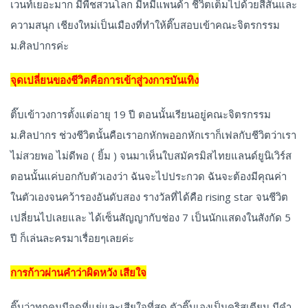
เวนท์เยอะมาก มีพืชสวนโลก มีหมีแพนด้า ชีวิตเต็มไปด้วยสีสันและ
ความสนุก เชียงใหม่เป็นเมืองที่ทำให้ติ๊บสอบเข้าคณะจิตรกรรม
ม.ศิลปากรค่ะ
จุดเปลี่ยนของชีวิตคือการเข้าสู่วงการบันเทิง
ติ๊บเข้าวงการตั้งแต่อายุ 19 ปี ตอนนั้นเรียนอยู่คณะจิตรกรรม
ม.ศิลปากร ช่วงชีวิตนั้นคือเราอกหักพออกหักเราก็เฟลกับชีวิตว่าเรา
ไม่สวยพอ ไม่ดีพอ ( ยิ้ม ) จนมาเห็นใบสมัครมิสไทยแลนด์ยูนิเวิร์ส
ตอนนั้นแค่บอกกับตัวเองว่า ฉันจะไปประกวด ฉันจะต้องมีคุณค่า
ในตัวเองจนคว้ารองอันดับสอง รางวัลที่ได้คือ rising star จนชีวิต
เปลี่ยนไปเลยและ ได้เซ็นสัญญากับช่อง 7 เป็นนักแสดงในสังกัด 5
ปี ก็เล่นละครมาเรื่อยๆเลยค่ะ
การก้าวผ่านคำว่าผิดหวัง เสียใจ
ติ๊บว่าทุกคนมีจุดที่แย่และเสียใจที่สุด ตัวติ๊บเองเป็นคริสเตียน มีคำ