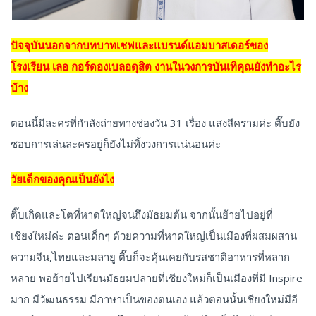
ปัจจุบันนอกจากบทบาทเชฟและแบรนด์แอมบาสเดอร์ของ
โรงเรียน เลอ กอร์ดองเบลอดุสิต งานในวงการบันเทิคุณยังทำอะไร
บ้าง
ตอนนี้มีละครที่กำลังถ่ายทางช่องวัน 31 เรื่อง แสงสีครามค่ะ ติ๊บยัง
ชอบการเล่นละครอยู่ก็ยังไม่ทิ้งวงการแน่นอนค่ะ
วัยเด็กของคุณเป็นยังไง
ติ๊บเกิดและโตที่หาดใหญ่จนถึงมัธยมต้น จากนั้นย้ายไปอยู่ที่
เชียงใหม่ค่ะ ตอนเด็กๆ ด้วยความที่หาดใหญ่เป็นเมืองที่ผสมผสาน
ความจีน,ไทยและมลายู ติ๊บก็จะคุ้นเคยกับรสชาติอาหารที่หลาก
หลาย พอย้ายไปเรียนมัธยมปลายที่เชียงใหม่ก็เป็นเมืองที่มี Inspire
มาก มีวัฒนธรรม มีภาษาเป็นของตนเอง แล้วตอนนั้นเชียงใหม่มีอี