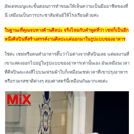
อัพเดทเมนูและขั้นตอนการทำขนมให้เห็นความเป็นมืออาชีพของที่
นี่ เสมือนเป็นการประชาสัมพันธ์ให้โรงเรียนด้วยค่ะ
ในฐานะที่คุณจบทางด้านศิลปะ จริงไหมกับคำพูดที่ว่า เชฟก็เป็นอีก
หนึ่งศิลปินที่สร้างสรรค์งานศิลปะแต่ออกมาในรูปแบบของอาหาร
ใช่ค่ะ เชฟหรือคนทำอาหารติ๊บว่าไม่ต่างจากศิลปินเลย แค่ผลงานที่
เขาแสดงออกไปอยู่ในรูปแบบของอาหารเท่านั้นเอง มันเหมือนเวลา
ที่ศิลปินละเลงสีไปบนเฟรมผ้าใบก็เหมือนเชฟเวลาที่เขาปรุงอาหาร
หรือรวมรสชาติต่างๆ สองศาสตร์นี้เหมือนกันมากเลยค่ะ