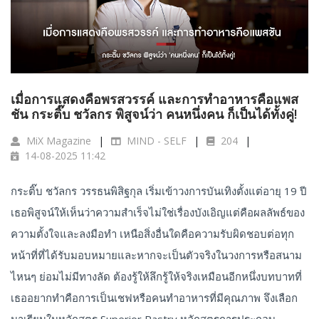
เมื่อการแสดงคือพรสวรรค์ และการทำอาหารคือแพส
ชัน กระติ๊บ ชวัลกร พิสูจน์ว่า คนหนึ่งคน ก็เป็นได้ทั้งคู่!
MiX Magazine
MIND - SELF
204
14-08-2025 11:42
กระติ๊บ
ชวัลกร
วรรธนพิสิฐกุล
เริ่มเข้าวงการบันเทิงตั้งแต่อายุ
19 ปี
เธอพิสูจน์ให้เห็นว่าความสำเร็จไม่ใช่เรื่องบังเอิญแต่คือผลลัพธ์ของ
ความตั้งใจและลงมือทำ
เหนือสิ่งอื่นใดคือความรับผิดชอบต่อทุก
หน้าที่ที่ได้รับมอบหมายและหากจะเป็นตัวจริงในวงการหรือสนาม
ไหนๆ
ย่อมไม่มีทางลัด
ต้องรู้ให้ลึกรู้ให้จริงเหมือนอีกหนึ่งบทบาทที่
เธออยากทำคือการเป็นเชฟหรือคนทำอาหารที่มีคุณภาพ
จึงเลือก
มาเรียนในหลักสูตร Superior Pastry
หลักสูตรการประกอบ