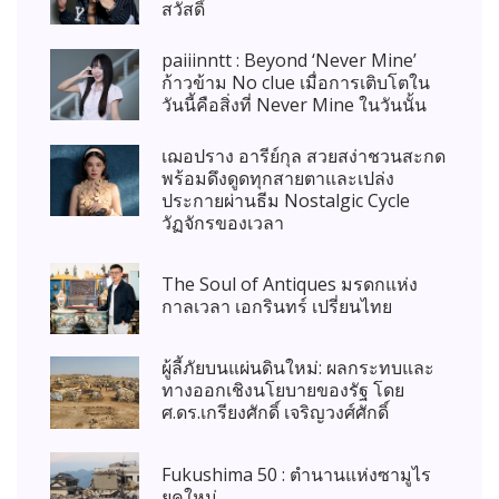
สวัสดิ์
paiiinntt : Beyond ‘Never Mine’
ก้าวข้าม No clue เมื่อการเติบโตใน
วันนี้คือสิ่งที่ Never Mine ในวันนั้น
เฌอปราง อารีย์กุล สวยสง่าชวนสะกด
พร้อมดึงดูดทุกสายตาและเปล่ง
ประกายผ่านธีม Nostalgic Cycle
วัฏจักรของเวลา
The Soul of Antiques มรดกแห่ง
กาลเวลา เอกรินทร์ เปรี่ยนไทย
ผู้ลี้ภัยบนแผ่นดินใหม่: ผลกระทบและ
ทางออกเชิงนโยบายของรัฐ โดย
ศ.ดร.เกรียงศักดิ์ เจริญวงศ์ศักดิ์
Fukushima 50 : ตำนานแห่งซามูไร
ยุคใหม่