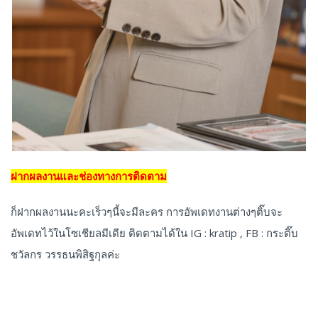
ฝากผลงานและช่องทางการติดตาม
ก็ฝากผลงานนะคะเร็วๆนี้จะมีละคร การอัพเดทงานต่างๆติ๊บจะ
อัพเดทไว้ในโซเชียลมีเดีย ติดตามได้ใน IG : kratip , FB : กระติ๊บ
ชวัลกร วรรธนพิสิฐกุลค่ะ