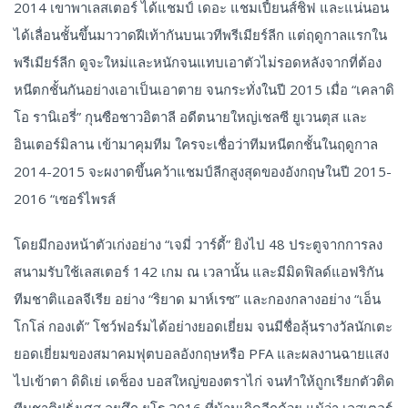
2014 เขาพาเลสเตอร์ ได้แชมป์ เดอะ แชมเปี้ยนส์ชิฟ และแน่นอน
ได้เลื่อนชั้นขึ้นมาวาดฝีเท้ากันบนเวทีพรีเมียร์ลีก แต่ฤดูกาลแรกใน
พรีเมียร์ลีก ดูจะใหม่และหนักจนแทบเอาตัวไม่รอดหลังจากที่ต้อง
หนีตกชั้นกันอย่างเอาเป็นเอาตาย จนกระทั่งในปี 2015 เมื่อ “เคลาดิ
โอ รานิเอรี่” กุนซือชาวอิตาลี อดีตนายใหญ่เชลซี ยูเวนตุส และ
อินเตอร์มิลาน เข้ามาคุมทีม ใครจะเชื่อว่าทีมหนีตกชั้นในฤดูกาล
2014-2015 จะผงาดขึ้นคว้าแชมป์ลีกสูงสุดของอังกฤษในปี 2015-
2016 “เซอร์ไพรส์
โดยมีกองหน้าตัวเก่งอย่าง “เจมี่ วาร์ดี้” ยิงไป 48 ประตูจากการลง
สนามรับใช้เลสเตอร์ 142 เกม ณ เวลานั้น และมีมิดฟิลด์แอฟริกัน
ทีมชาติแอลจีเรีย อย่าง “ริยาด มาห์เรซ” และกองกลางอย่าง “เอ็น
โกโล่ กองเต้” โชว์ฟอร์มได้อย่างยอดเยี่ยม จนมีชื่อลุ้นรางวัลนักเตะ
ยอดเยี่ยมของสมาคมฟุตบอลอังกฤษหรือ PFA และผลงานฉายแสง
ไปเข้าตา ดิดิเย่ เดช็อง บอสใหญ่ของตราไก่ จนทำให้ถูกเรียกตัวติด