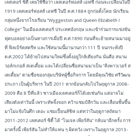
เลสเตอร์ ซิตี้ เคยใช้ชื่อว่า เลสเตอร์ฟอสส์ เอฟซี ก่อนจะเปลี่ยนในปี
1919 เลสเตอร์ฟอสส์ เอฟซี ในปี ค.ศ.1884 ถูกก่อตั้งโดย นักเรียน
กลุ่มหนึ่งจากโรงเรียน “Wyggeston and Queen Elizabeth I
College” ในเมืองเลสเตอร์ ประเทศอังกฤษ และเข้าร่วมการแข่งขัน
ฟุตบอลอย่างเป็นทางการเมื่อปี ค.ศ.1890 ก่อนที่จะย้ายสนามมาอยู่
ที่ ฟิลเบิร์ตสตรีท และใช้สนามนี้มานานกว่า 111 ปี จนกระทั่งปี
ค.ศ.2002 ได้ย้ายไปสนามใหม่ซึ่งตั้งอยู่ใกล้เคียงกัน นั่นคือ สนาม
วอล์กเกอส์ สเตเดี้ยม และได้เปลี่ยนชื่อสนามมาเป็น “คิงพาวเวอร์ ส
เตเดี้ยม” ตามชื่อของกลุ่มบริษัทผู้ซื้อกิจการ โดยมีคุณวิชัย ศรีวัฒน
ประภา เป็นผู้บริหาร ในปี 2011 หากย้อนกลับไปในฤดูกาล 2008-
2009 คือ 8 ปีที่แล้ว ชาวเมืองเลสเตอร์ก็ได้เฮเช่นกัน แต่อาจไม่
เสียงดังเท่าวันนี้ เพราะทัพจิ้งจอก คว้าแชมป์ลีกวัน และเลื่อนชั้นขึ้น
มาโม่แข้งในศึก เดอะ แชมเปี้ยนส์ชิฟ แต่ทว่าในฤดูกาลถัดมา
2011-2012 เลสเตอร์ ซิตี้ ได้ “ไนเจล เพียร์สัน” กลับมาอีกครั้ง การ
มาครั้งนี้ เพียร์สัน ไม่ทำให้แฟน ๆ ผิดหวัง เพราะในฤดูกาล 2013-