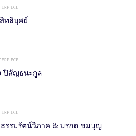
TERPIECE
สิทธิบุศย์
TERPIECE
 ปิสัญธนะกูล
TERPIECE
ธรรมรัตน์วิภาค & มรกต ชมบุญ