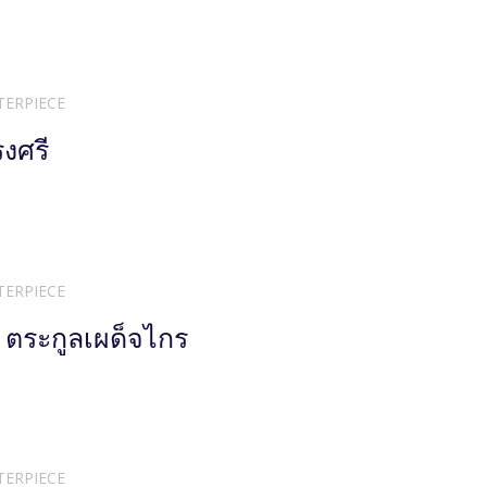
TERPIECE
รงศรี
TERPIECE
ย ตระกูลเผด็จไกร
TERPIECE