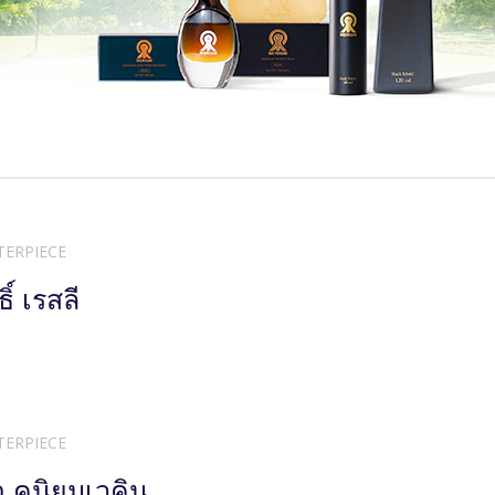
TERPIECE
ิ์ เรสลี
TERPIECE
 คนิยมเวคิน