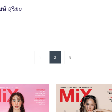
งษ์ สุริยะ
2
1
3