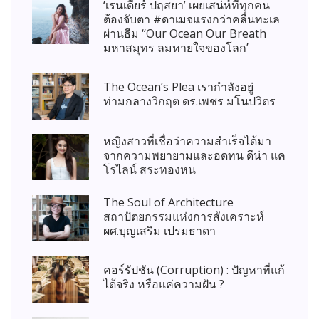
‘เรนเดียร์ ปฤสยา’ เผยเสน่ห์ที่ทุกคน
ต้องจับตา #ดาเมจแรงกว่าคลื่นทะเล
ผ่านธีม ‘‘Our Ocean Our Breath
มหาสมุทร ลมหายใจของโลก’
The Ocean’s Plea เรากำลังอยู่
ท่ามกลางวิกฤต ดร.เพชร มโนปวิตร
หญิงสาวที่เชื่อว่าความสำเร็จได้มา
จากความพยายามและอดทน ดีน่า แค
โรไลน์ สระทองหน
The Soul of Architecture
สถาปัตยกรรมแห่งการสังเคราะห์
ผศ.บุญเสริม เปรมธาดา
คอร์รัปชัน (Corruption) : ปัญหาที่แก้
ได้จริง หรือแค่ความฝัน ?