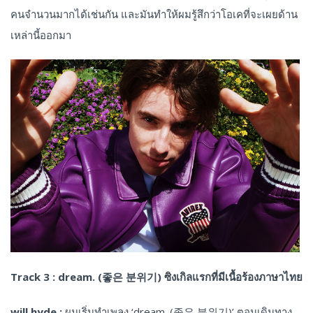
คนจำนวนมากได้เช่นกัน และมันทำให้ผมรู้สึกว่าโอเคที่จะเผยด้าน
เหล่านี้ออกมา
Track 3 : dream. (좋은
분위기
) ซิงเกิลแรกที่มีเนื้อร้องภาษาไทย
will hyde :
ผมเริ่มทำเพลง ‘dream. (좋은 분위기)’ ตอนเดินทาง