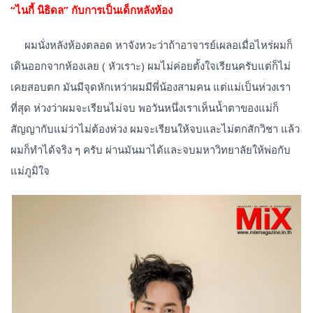
“ไนกี้ นิธิดล” กับการเป็นเด็กหลังห้อง
ผมนั่งหลังห้องตลอด หาจังหวะว่าถ้าอาจารย์เผลอเมื่อไหร่ผมก็
เดินออกจากห้องเลย ( หัวเราะ) ผมไม่ค่อยตั้งใจเรียนครับแต่ก็ไม่
เคยสอบตก มันมีจุดหักเหว่าผมมีพี่น้องสามคน แต่แม่เป็นห่วงเรา
ที่สุด ห่วงว่าผมจะเรียนไม่จบ พอวันหนึ่งเราเห็นน้ำตาของแม่ก็
สัญญากับแม่ว่าไม่ต้องห่วง ผมจะเรียนให้จบและไม่ตกสักวิชา แล้ว
ผมก็ทำได้จริง ๆ ครับ ผ่านมันมาได้และจบมหาวิทยาลัยให้พ่อกับ
แม่ภูมิใจ