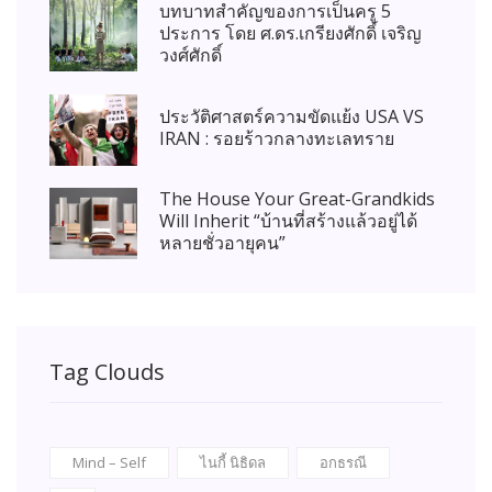
บทบาทสำคัญของการเป็นครู 5
ประการ โดย ศ.ดร.เกรียงศักดิ์ เจริญ
วงศ์ศักดิ์
ประวัติศาสตร์ความขัดแย้ง USA VS
IRAN : รอยร้าวกลางทะเลทราย
The House Your Great-Grandkids
Will Inherit “บ้านที่สร้างแล้วอยู่ได้
หลายชั่วอายุคน”
Tag Clouds
Mind – Self
ไนกี้ นิธิดล
อกธรณี