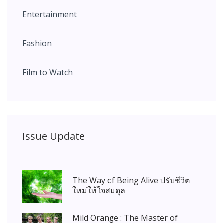
Entertainment
Fashion
Film to Watch
Issue Update
The Way of Being Alive ปรับชีวิต
ใหม่ให้ใจสมดุล
Mild Orange : The Master of