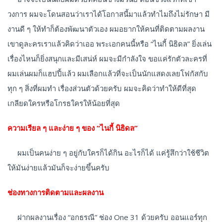
วงการ ผมจะโดนสอนว่าเราได้โอกาสนี้มาแล้วทำไมถึงไม่รักษา มี
งานดี ๆ ให้ทำก็ต้องพัฒนาตัวเอง ผมอยากให้คนที่ติดตามผลงาน
เขาดูละครเราแล้วคิดว่าเออ พระเอกคนนี้หรือ “ไนกี้ นิธิดล” ยิ่งเล่น
เรื่องไหนก็ยิ่งสนุกและมีเสน่ห์ ผมจะมีกำลังใจ ขอแค่รักตัวละครที่
ผมเล่นผมก็แฮปปี้แล้ว ผมเลือกแล้วที่จะเป็นนักแสดงเลยโฟกัสกับ
ทุก ๆ สิ่งที่ผมทำ เรื่องส่วนตัวด้วยครับ ผมจะคิดว่าทำให้ดีที่สุด
เกลียดใครหรือโกรธใครให้น้อยที่สุด
ความเรียล ๆ และง่าย ๆ ของ
“ไนกี้ นิธิดล”
ผมเป็นคนง่าย ๆ อยู่กับใครก็ได้กิน อะไรก็ได้ แค่รู้สึกว่าใช้ชีวิต
ให้มันง่ายแล้วมันก็จะง่ายขึ้นครับ
ช่องทางการติดตามและผลงาน
ฝากผลงานเรื่อง “อกธรณี” ช่อง One 31 ด้วยครับ ออนแอร์ทุก