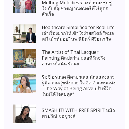
Melting Melodies ท่วงทำนองชุบชู
ใจ กับสัญชาตญาณดนตรีที่ไร้สูตร
สำเร็จ
Healthcare Simplified for Real Life
เล่าเรื่องยากให้เข้าใจง่ายสไตล์ "หมอ
หมี เม้าท์มอย" นพ.นิมิตร์ ศิริธนากิจ
The Artist of Thai Lacquer
Painting ศิลปะกํามะลอที่รักจริง
อาจารย์สนั่น รัตนะ
ริชชี่ อรเณศ ดีคาบาเลส นักแสดงสาว
ผู้มีความสุขทั้งกาย ใจ จิต ตัวแทนแห่ง
“The Way of Being Alive ปรับชีวิต
ใหม่ให้ใจสมดุล”
SMASH IT! WITH FREE SPIRIT หมิว
พรปวีณ์ ช่อชูวงศ์