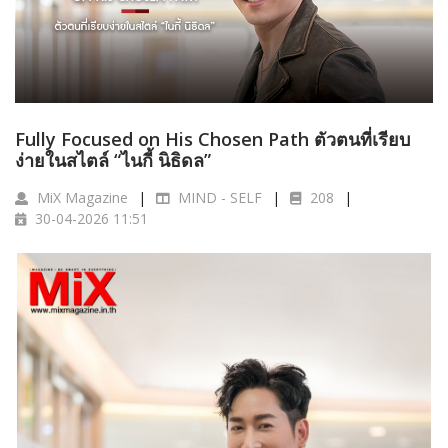
Fully Focused on His Chosen Path ตัวตนที่เรียบ
ง่ายในสไตล์ “ไนกี้ นิธิดล”
MiX Magazine
MIND - SELF
208
30-04-2026 11:51