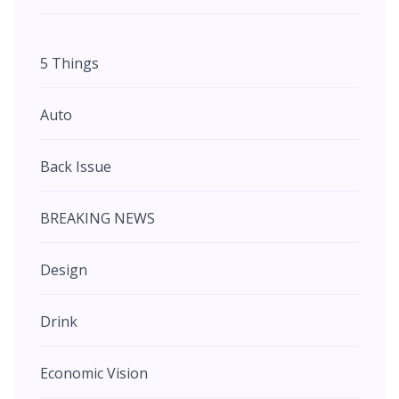
5 Things
Auto
Back Issue
BREAKING NEWS
Design
Drink
Economic Vision