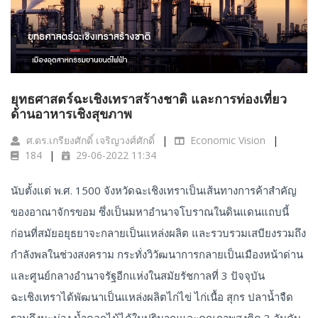
ยุทธศาสตร์ฉะเชิงเทราสร้างชาติ และการท่องเที่ยว
ด้านอาหารเชิงสุขภาพ
ศ.ดร.เกรียงศักดิ์ เจริญวงศ์ศักดิ์
Economic Vision
184
29-06-2022 11:34
นับตั้งแต่ พ.ศ. 1500 จังหวัดฉะเชิงเทราเป็นเส้นทางการค้าสำคัญ
ของอาณาจักรขอม ซึ่งเป็นมหาอำนาจโบราณในดินแดนแถบนี้
ก่อนที่สมัยอยุธยาจะกลายเป็นแหล่งผลิต และรวบรวมเสบียงรวมถึง
กำลังพลในช่วงสงคราม กระทั่งวิวัฒนาการกลายเป็นเมืองหน้าด่าน
และศูนย์กลางอำนาจรัฐอีกแห่งในสมัยรัชกาลที่ 3 ปัจจุบัน
ฉะเชิงเทราได้พัฒนาเป็นแหล่งผลิตไก่ไข่ ไก่เนื้อ สุกร ปลาน้ำจืด
รวมถึงมะม่วง น้ำดอกไม้ได้ในปริมาณและคุณภาพสูงติด 3 อันดับ