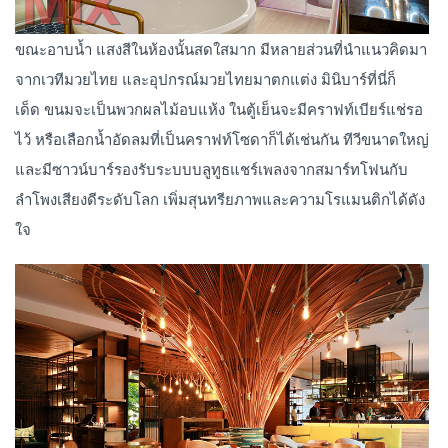
ขณะอาบน้ำ แสงสีในห้องนั้นสดใสมาก มีหลายส่วนที่นำแนวคิดมา
จากเวทีมวยไทย และอุปกรณ์มวยไทยมาตกแต่ง มินิบาร์ที่นี่ก็
เด็ด ขนมจะเป็นพวกผลไม้อบแห้ง ในตู้เย็นจะมีคราฟท์เบียร์แช่รอ
ไว้ หรือเลือกน้ำอัดลมที่เป็นคราฟท์โซดาก็ได้เช่นกัน ทีวีขนาดใหญ่
และมีซาวน์บาร์รองรับระบบบลูทูธแชร์เพลงจากสมาร์ทโฟนกับ
ลำโพงเสียงดีระดับโลก เพิ่มสุนทรียภาพและความโรแมนติกได้ดัง
ใจ