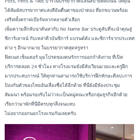
Pots, Pints & Tikis บาร์ในบรรยากาศแสนสบายติดถนน ให้คุณ
ได้สัมผัสบรรยากาศแสงสีอันตื่นตาของป่าตอง ที่ยกขบวนพร้อม
เสริฟทั้งคราฟเบียร์หลากหลายตัวเลือก
เพิ่มความลึกลับน่าค้นหากับ No Name Bar ประตูลับที่จะนำคุณสู่
ซิการ์เลาจน์ กับเหล่าคิวบันซิการ์ แบรนด์ดัง และซิการ์จากประเทศ
ต่าง ๆ อีกมากมาย ในบรรยากาศสุดหรูหรา
ฟิตเนส เซ็นเตอร์ มุมโปรดของคนรักการออกกำลังกาย ที่เปิด
บริการตลอด 24 ชั่วโมง ทางโรงแรมยังมีสังเวียนมวยและครูฝึก
มากประสบการณ์ ให้ทุกท่านสามารถใช้บริการฝึกทักษะศิลปะการ
ป้องกันตัวของไทยอันเลื่องชื่อได้อีกด้วย ที่นี่ยังมีห้องประชุม
สัมมนา พร้อมรองรับไม่ว่าจะเป็นหมู่คณะหรือกลุ่มธุรกิจอีกด้วย
เรียกว่ามาพักที่นี่มีครบทุกสิ่งจนแทบ
ไม่อยากออกนอกโรงแรมกันเลยครับ