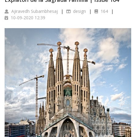
Ajiravedh Subarnbhesaj
design
164
10-09-2020 12:39