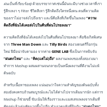
ฝนเป็นที่เรียบร้อย)
ด้วยบรรยากาศเช่นนี้มันจะมีบางช่วงเวลาที่เรา
รู้สึกเหงา ๆ Filter ชีวิตสีเทา รู้สึกคิดถึงใครหนึ่งคน คนที่ความคิด
ของเราไม่อาจส่งไปถึงเขา และนี่คือสิ่งที่เกิดขึ้นในเพลง
“ความ
คิดถึงที่ฉันได้เคยส่งไปในคืนที่ฝนโปรยลงมา”
ความคิดถึงที่ฉันได้เคยส่งไปในคืนที่ฝนโปรยลงมา คือซิงเกิลพิเศษ
จาก
Three Man Down
และ
Tilly Birds
สองวงดนตรีร็อกรุ่น
ใหม่ ฝีมือน่าจับตามอง จากค่าย
GENE LAB
ซึ่งเป็นการหยิบจับ
“ฝนตกไหม”
และ
“คิด(แต่ไม่)ถึง”
ผลงานเพลงของทั้งสองวงมา
ทำการ Mashup ผสมผสานจนกลายเป็นหนึ่งผลงานที่ดีงามไม่แพ้
ต้นฉบับ
สำหรับเนื้อหาของเพลง แน่นอนว่าใจความสำคัญของต้นฉบับทั้ง
สองยังคงครบถ้วนสมบูรณ์และไม่ได้ต่างไปจากเดิมมากนัก แต่การ
Mashup ก็ช่วยขยี้ ขับเน้นให้เรื่องราวและแมสเสจเพลงจากเดิมที่
ชัดอยู่แล้วเด่นชัดมากขึ้นไปอีก ทำเอาคนฟังที่อินกับ
“ฝนตกไหม”