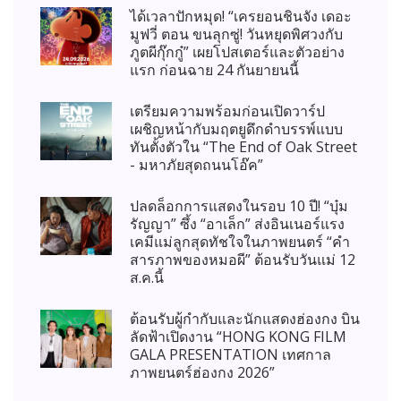
ได้เวลาปักหมุด! “เครยอนชินจัง เดอะ
มูฟวี่ ตอน ขนลุกซู่! วันหยุดพิศวงกับ
ภูตผีกุ๊กกู๋” เผยโปสเตอร์และตัวอย่าง
แรก ก่อนฉาย 24 กันยายนนี้
เตรียมความพร้อมก่อนเปิดวาร์ป
เผชิญหน้ากับมฤตยูดึกดำบรรพ์แบบ
ทันตั้งตัวใน “The End of Oak Street
- มหาภัยสุดถนนโอ๊ค”
ปลดล็อกการแสดงในรอบ 10 ปี! “บุ๋ม
รัญญา” ซึ้ง “อาเล็ก” ส่งอินเนอร์แรง
เคมีแม่ลูกสุดทัชใจในภาพยนตร์ “คำ
สารภาพของหมอผี” ต้อนรับวันแม่ 12
ส.ค.นี้
ต้อนรับผู้กำกับและนักแสดงฮ่องกง บิน
ลัดฟ้าเปิดงาน “HONG KONG FILM
GALA PRESENTATION เทศกาล
ภาพยนตร์ฮ่องกง 2026”