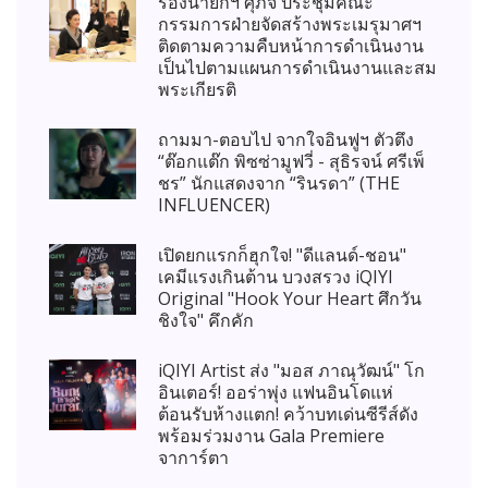
รองนายกฯ ศุภจี ประชุมคณะ
กรรมการฝ่ายจัดสร้างพระเมรุมาศฯ
ติดตามความคืบหน้าการดำเนินงาน
เป็นไปตามแผนการดำเนินงานและสม
พระเกียรติ
ถามมา-ตอบไป จากใจอินฟูฯ ตัวตึง
“ต๊อกแต๊ก พิซซ่ามูฟวี่ - สุธิรจน์ ศรีเพ็
ชร” นักแสดงจาก “รินรดา” (THE
INFLUENCER)
เปิดยกแรกก็ฮุกใจ! "ดีแลนด์-ชอน"
เคมีแรงเกินต้าน บวงสรวง iQIYI
Original "Hook Your Heart ศึกวัน
ชิงใจ" คึกคัก
iQIYI Artist ส่ง "มอส ภาณุวัฒน์" โก
อินเตอร์! ออร่าพุ่ง แฟนอินโดแห่
ต้อนรับห้างแตก! คว้าบทเด่นซีรีส์ดัง
พร้อมร่วมงาน Gala Premiere
จาการ์ตา