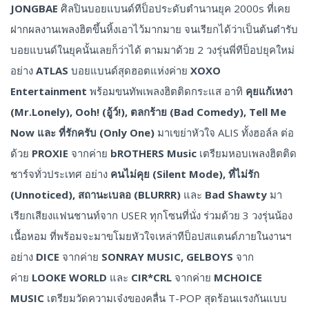
JONGBAE
ศิลปินบอยแบนด์ทีป็อประดับตำนานยุค 2000s ที่เคย
ฝากผลงานเพลงฮิตขึ้นหิ้งเอาไว้มากมาย จนเรียกได้ว่าเป็นต้นตำรับ
บอยแบนด์ในยุคนั้นเลยก็ว่าได้ ตามมาด้วย 2 วงรุ่นพี่ทีป็อปยุคใหม่
อย่าง
ATLAS
บอยแบนด์สุดฮอตแห่งค่าย
XOXO
Entertainment
พร้อมขนทัพเพลงฮิตติดกระแส อาทิ
คุยแก้เหงา
(
Mr.Lonely), Ooh! (อู้ว์!), ตลกร้าย (Bad Comedy), Tell Me
Now และ ที่รักครับ (Only One)
มาเขย่าหัวใจ ALIS ทั้งฮอล์ล ต่อ
ด้วย
PROXIE
จากค่าย
bROTHERS Music
เตรียมหอบเพลงฮิตติด
ชาร์จทั่วประเทศ อย่าง
คนไม่คุย (
Silent Mode), ที่ไม่รัก
(Unnoticed),
สถานะเบลอ (
BLURRR)
และ
Bad Shawty
มา
เรียกเสียงแฟนชานท์จาก USER ทุกโซนที่นั่ง ร่วมด้วย 3 วงรุ่นน้อง
เนื้อหอม ที่พร้อมจะมาขโมยหัวใจเหล่าทีป็อปสแตนด์ภายในงานฯ
อย่าง
DICE
จากค่าย
SONRAY MUSIC, GELBOYS
จาก
ค่าย
LOOKE WORLD
และ
CIR*CRL
จากค่าย
MCHOICE
MUSIC
เตรียมวัดความเจ๋งของคลื่น T-POP สุดร้อนแรงกันแบบ