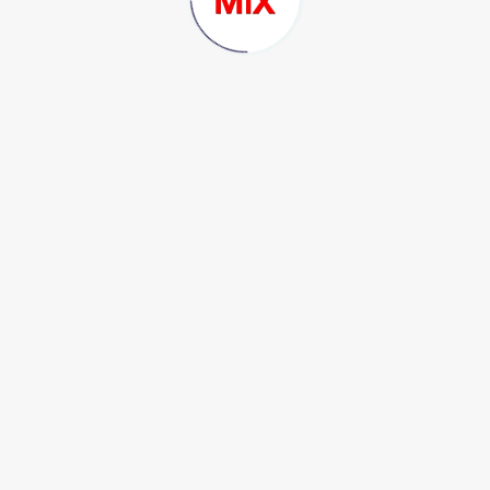
สำหรับดีไซน์ภายในห้องโดยสารมีหน้าจอสัมผัสขนาด 10 นิ้ว
จอแสดงผลเครื่องเสียง Advanced Touch ขนาดใหญ่ การเชื่อมต่อ
ไร้สายรองรับการเชื่อมต่อ Apple CarPlay และ Android Auto