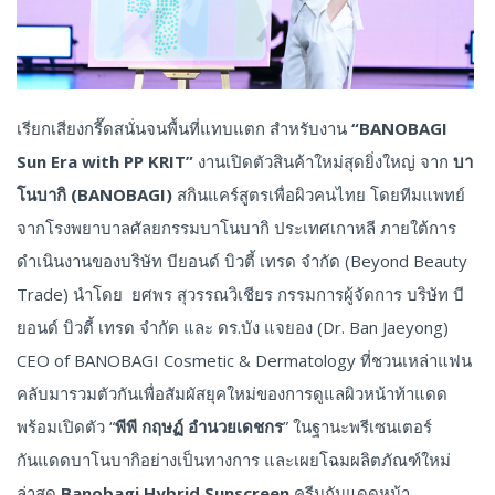
เรียกเสียงกรี๊ดสนั่นจนพื้นที่แทบแตก สำหรับงาน
“
BANOBAGI
Sun Era with PP KRIT”
งานเปิดตัวสินค้าใหม่สุดยิ่งใหญ่ จาก
บา
โนบากิ (
BANOBAGI)
สกินแคร์สูตรเพื่อผิวคนไทย โดยทีมแพทย์
จากโรงพยาบาลศัลยกรรมบาโนบากิ ประเทศเกาหลี ภายใต้การ
ดำเนินงานของบริษัท บียอนด์ บิวตี้ เทรด จำกัด (Beyond Beauty
Trade) นำโดย ยศพร สุวรรณวิเชียร กรรมการผู้จัดการ บริษัท บี
ยอนด์ บิวตี้ เทรด จำกัด และ ดร.บัง แจยอง (Dr. Ban Jaeyong)
CEO of BANOBAGI Cosmetic & Dermatology ที่ชวนเหล่าแฟน
คลับมารวมตัวกันเพื่อสัมผัสยุคใหม่ของการดูแลผิวหน้าท้าแดด
พร้อมเปิดตัว “
พีพี กฤษฏ์ อำนวยเดชกร
” ในฐานะพรีเซนเตอร์
กันแดดบาโนบากิอย่างเป็นทางการ และเผยโฉมผลิตภัณฑ์ใหม่
ล่าสุด
Banobagi Hybrid Sunscreen
ครีมกันแดดหน้า