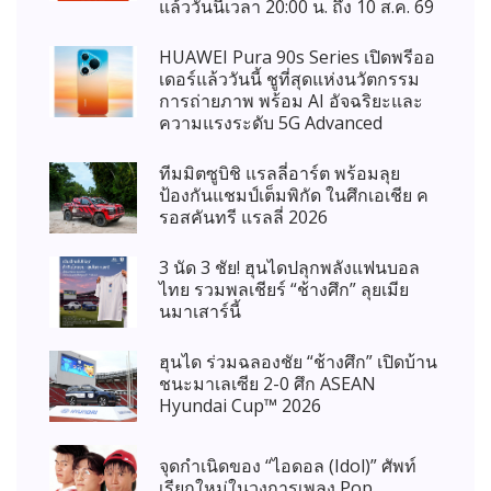
แล้ววันนี้เวลา 20:00 น. ถึง 10 ส.ค. 69
HUAWEI Pura 90s Series เปิดพรีออ
เดอร์แล้ววันนี้ ชูที่สุดแห่งนวัตกรรม
การถ่ายภาพ พร้อม AI อัจฉริยะและ
ความแรงระดับ 5G Advanced
ทีมมิตซูบิชิ แรลลี่อาร์ต พร้อมลุย
ป้องกันแชมป์เต็มพิกัด ในศึกเอเชีย ค
รอสคันทรี แรลลี่ 2026
3 นัด 3 ชัย! ฮุนไดปลุกพลังแฟนบอล
ไทย รวมพลเชียร์ “ช้างศึก” ลุยเมีย
นมาเสาร์นี้
ฮุนได ร่วมฉลองชัย “ช้างศึก” เปิดบ้าน
ชนะมาเลเซีย 2-0 ศึก ASEAN
Hyundai Cup™ 2026
จุดกำเนิดของ “ไอดอล (Idol)” ศัพท์
เรียกใหม่ในวงการเพลง Pop