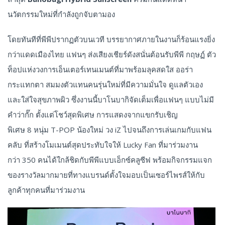
นวัตกรรมใหม่ที่กำลังถูกจับตามอง
โดยทันทีที่พีพีปรากฏตัวบนเวที บรรยากาศภายในงานก็ร้อนแรงยิ่ง
กว่าแดดเมืองไทย แฟนๆ ส่งเสียงเชียร์ดังสนั่นต้อนรับพีพี กฤษฏ์ ตัว
ท็อปแห่งวงการเอ็นเตอร์เทนเมนต์ที่มาพร้อมลุคสดใส ออร่า
กระแทกตา สมมงตัวแทนคนรุ่นใหม่ที่มีความมั่นใจ ดูแลตัวเอง
และใส่ใจสุขภาพผิว ซึ่งงานนี้บาโนบากิจัดเต็มเพื่อแฟนๆ แบบไม่มี
คำว่ากั๊ก ตั้งแต่โชว์สุดพิเศษ การแสดงจากแขกรับเชิญ
พิเศษ 8 หนุ่ม T-POP น้องใหม่ วง iZ ไปจนถึงการเล่นเกมกับแฟน
คลับ ที่สร้างโมเมนต์สุดประทับใจให้ Lucky Fan ที่มาร่วมงาน
กว่า 350 คนได้ใกล้ชิดกับพีพีแบบเอ็กซ์คลูซีฟ พร้อมกิจกรรมแจก
ของรางวัลมากมายที่ทางแบรนด์ตั้งใจมอบเป็นเซอร์ไพรส์ให้กับ
ลูกค้าทุกคนที่มาร่วมงาน