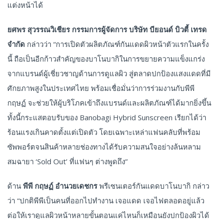
แต่งหน้าได้
ยศพร สุวรรณวิเชียร กรรมการผู้จัดการ บริษัท บียอนด์ บิวตี้ เทรด
จำกัด
กล่าวว่า “การเปิดตัวผลิตภัณฑ์กันแดดผิวหน้าตัวแรกในครั้ง
นี้ ถือเป็นอีกก้าวสำคัญของบาโนบากิในการขยายความแข็งแกร่ง
จากแบรนด์ผู้เชี่ยวชาญด้านการดูแลผิว สู่ตลาดปกป้องแสงแดดที่มี
ศักยภาพสูงในประเทศไทย พร้อมเชื่อมั่นว่าการร่วมงานกับพีพี
กฤษฏ์ จะช่วยให้ผู้บริโภคเข้าถึงแบรนด์และผลิตภัณฑ์ได้มากยิ่งขึ้น
ทั้งนี้กระแสตอบรับของ Banobagi Hybrid Sunscreen เรียกได้ว่า
ร้อนแรงเกินคาดตั้งแต่เปิดตัว โดยเฉพาะเหล่าแฟนคลับที่พร้อม
ซัพพอร์ตจนสินค้าหลายช่องทางได้รับความสนใจอย่างล้นหลาม
สมฉายา ‘Sold Out’ ที่แฟนๆ ต่างพูดถึง”
ด้าน
พีพี กฤษฏ์ อำนวยเดชกร
พรีเซนเตอร์กันแดดบาโนบากิ กล่าว
ว่า “ปกติพีพีเป็นคนที่ออกไปทำงาน เจอแดด เจอไฟตลอดอยู่แล้ว
ต่อให้เราดูแลผิวหน้าหลายขั้นตอนแค่ไหนก็เหมือนยังปกป้องผิวได้