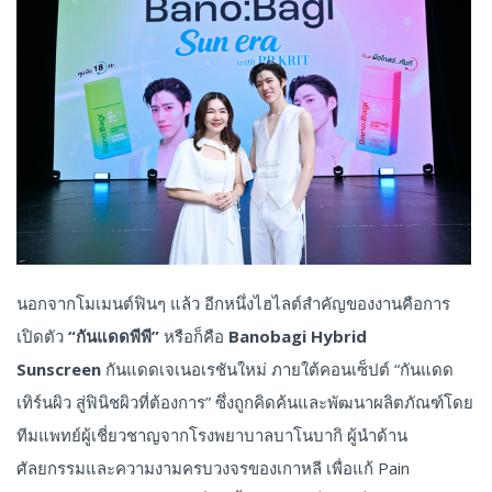
นอกจากโมเมนต์ฟินๆ แล้ว อีกหนึ่งไฮไลต์สำคัญของงานคือการ
เปิดตัว
“กันแดดพีพี”
หรือก็คือ
Banobagi Hybrid
Sunscreen
กันแดดเจเนอเรชันใหม่ ภายใต้คอนเซ็ปต์ “กันแดด
เทิร์นผิว สู่ฟินิชผิวที่ต้องการ” ซึ่งถูกคิดค้นและพัฒนาผลิตภัณฑ์โดย
ทีมแพทย์ผู้เชี่ยวชาญจากโรงพยาบาลบาโนบากิ ผู้นำด้าน
ศัลยกรรมและความงามครบวงจรของเกาหลี เพื่อแก้ Pain