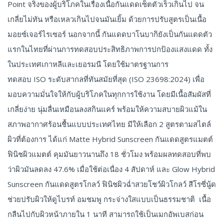
Point จริงของผู้บริโภคในเรื่องเนื้อกันแดดเซ็ตตัวเร็วเกินไป จน
เกลี่ยไม่ทัน หรือเหลวเกินไปจนมันเยิ้ม ด้วยการปรับสูตรเป็นเนื้อ
มอยซ์เจอร์ไรเซอร์ นอกจากนี้ กันแดดบาโนบากิยังเป็นกันแดดตัว
แรกในไทยที่ผ่านการทดสอบประสิทธิภาพการปกป้องแสงแดด ทั้ง
ในประเทศเกาหลีและเยอรมนี โดยใช้มาตรฐานการ
ทดสอบ ISO ระดับสากลที่ทันสมัยที่สุด (ISO 23698:2024) เพื่อ
มอบความมั่นใจให้กับผู้บริโภคในทุกการใช้งาน โดยมีเนื้อสัมผัสที่
เกลี่ยง่าย นุ่มลื่นเหมือนลงสกินแคร์ พร้อมให้ความสบายผิวแม้ใน
สภาพอากาศร้อนชื้นแบบประเทศไทย มีให้เลือก 2 สูตรตามสไตล์
ผิวที่ต้องการ ได้แก่ Matte Hybrid Sunscreen กันแดดสูตรแมตต์
ฟินิชผิวแมตต์ คุมมันยาวนานถึง 18 ชั่วโมง พร้อมผลทดสอบที่พบ
ว่าผิวมันลดลง 47.6% เมื่อใช้ต่อเนื่อง 4 สัปดาห์ และ Glow Hybrid
Sunscreen กันแดดสูตรโกลว์ ฟินิชผิวฉ่ำสวยโชว์ผิวโกลว์ สีโรซี่นู้ด
ช่วยปรับผิวให้ดูไบรท์ อมชมพู กระจ่างใสแบบเป็นธรรมชาติ เนื้อ
กลืนไปกับผิวหน้าภายใน 1 นาที สามารถใช้เป็นเมกอัพเบสก่อน