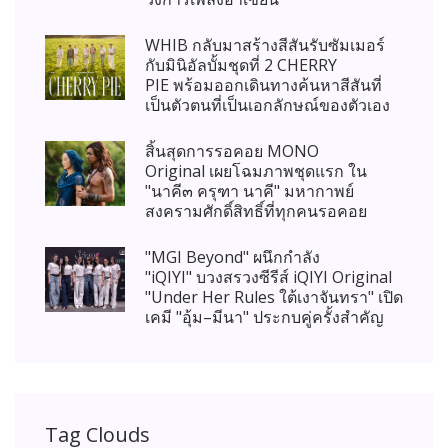
WHIB กลับมาสร้างสีสันรับซัมเมอร์
กับมินิอัลบั้มชุดที่ 2 CHERRY
PIE พร้อมออกเดินทางค้นหาสีสันที่
เป็นตัวตนที่เป็นเอกลักษณ์ของตัวเอง
สิ้นสุดการรอคอย MONO
Original เผยโฉมภาพชุดแรก ใน
"นาคี๓ ครุฑา นาคี" มหากาพย์
สงครามศักดิ์สิทธิ์ที่ทุกคนรอคอย
"MGI Beyond" ผนึกกำลัง
"iQIYI" บวงสรวงซีรีส์ iQIYI Original
"Under Her Rules ใต้เงาจันทรา" เปิด
เคมี "อุ้ม–มีนา" ประกบคู่ครั้งสำคัญ
Tag Clouds