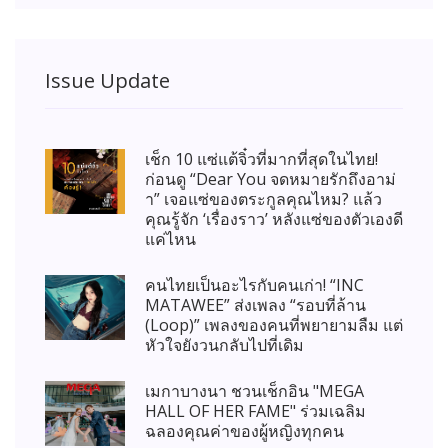
Issue Update
เช็ก 10 แซ่แต้จิ๋วที่มากที่สุดในไทย!
ก่อนดู “Dear You จดหมายรักถึงอาม่
า” เจอแซ่ของตระกูลคุณไหม? แล้ว
คุณรู้จัก ‘เรื่องราว’ หลังแซ่ของตัวเองดี
แค่ไหน
คนไทยเป็นอะไรกับคนเก่า! “INC
MATAWEE” ส่งเพลง “รอบที่ล้าน
(Loop)” เพลงของคนที่พยายามลืม แต่
หัวใจยังวนกลับไปที่เดิม
เมกาบางนา ชวนเช็กอิน "MEGA
HALL OF HER FAME" ร่วมเฉลิม
ฉลองคุณค่าของผู้หญิงทุกคน