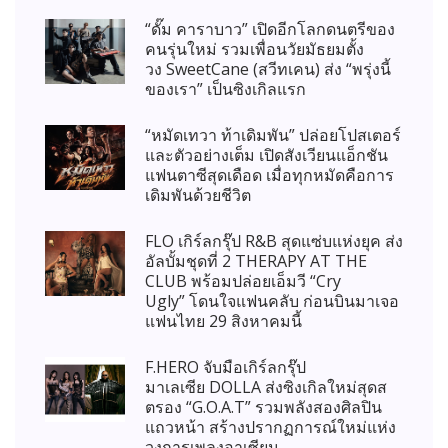
“ดั๊ม คาราบาว” เปิดอีกโลกดนตรีของ
คนรุ่นใหม่ รวมเพื่อนวัยมัธยมตั้ง
วง SweetCane (สวีทเคน) ส่ง “พรุ่งนี้
ของเรา” เป็นซิงเกิลแรก
“หมัดเทวา ท้าเดิมพัน” ปล่อยโปสเตอร์
และตัวอย่างเต็ม เปิดสังเวียนแอ็กชัน
แฟนตาซีสุดเดือด เมื่อทุกหมัดคือการ
เดิมพันด้วยชีวิต
FLO เกิร์ลกรุ๊ป R&B สุดแซ่บแห่งยุค ส่ง
อัลบั้มชุดที่ 2 THERAPY AT THE
CLUB พร้อมปล่อยเอ็มวี “Cry
Ugly” โดนใจแฟนคลับ ก่อนบินมาเจอ
แฟนไทย 29 สิงหาคมนี้
F.HERO จับมือเกิร์ลกรุ๊ป
มาเลเซีย DOLLA ส่งซิงเกิลใหม่สุดส
ตรอง “G.O.A.T” รวมพลังสองศิลปิน
แถวหน้า สร้างปรากฏการณ์ใหม่แห่ง
วงการเพลงอาเซียน