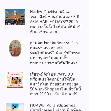
Harley-Davidson® และ
โซดาสิงห์ ชวนร่วมฉลอง 5 ปี
ASIA HARLEY DAYS™ 2026
เทศกาลโมโตไลฟ์สไตล์ที่นักขี่
ทั่วเอเชียรอคอย
กรมศิลปากรจัดกิจกรรม “รา
กนครา มรรคาแห่ง
รัตนโกสินทร์” น้อมรำลึกพระ
มหากรุณาธิคุณสมเด็จ
พระบรมราชชนนีพันปีหลวง
เสียวหมี่จัดโปรแรงรับ 8.8
พร้อมเนรมิตทุกบ้านให้เป็น
สมาร์ทโฮมด้วยส่วนลดสูงสุด
50% บน Shopee เริ่มแล้ววันนี้
เวลา 20:00 น. ถึง 10 ส.ค. 69
HUAWEI Pura 90s Series
เปิดพรีออเดอร์แล้ววันนี้ ชูที่สุด