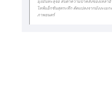
มุ่งมั่นทะลุจอ สบตาความบ้าคลั่งของเหล่า
ไลฟ์แอ็กชันสุดระทึก ดัดแปลงจากมังงะเมกะฮ
ภาพยนตร์