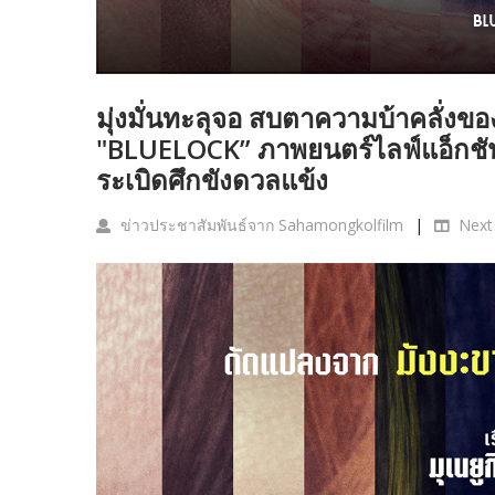
มุ่งมั่นทะลุจอ สบตาความบ้าคลั่งขอ
"BLUELOCK” ภาพยนตร์ไลฟ์แอ็กชัน
ระเบิดศึกขังดวลแข้ง
ข่าวประชาสัมพันธ์จาก Sahamongkolfilm
Next