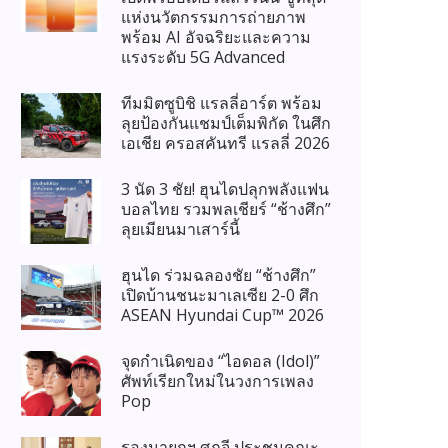
แห่งนวัตกรรมการถ่ายภาพ
พร้อม AI อัจฉริยะและความ
แรงระดับ 5G Advanced
ทีมมิตซูบิชิ แรลลี่อาร์ต พร้อม
ลุยป้องกันแชมป์เต็มพิกัด ในศึก
เอเชีย ครอสคันทรี แรลลี่ 2026
3 นัด 3 ชัย! ฮุนไดปลุกพลังแฟน
บอลไทย รวมพลเชียร์ “ช้างศึก”
ลุยเมียนมาเสาร์นี้
ฮุนได ร่วมฉลองชัย “ช้างศึก”
เปิดบ้านชนะมาเลเซีย 2-0 ศึก
ASEAN Hyundai Cup™ 2026
จุดกำเนิดของ “ไอดอล (Idol)”
ศัพท์เรียกใหม่ในวงการเพลง
Pop
รองนายกฯ ศุภจี ประชุมคณะ