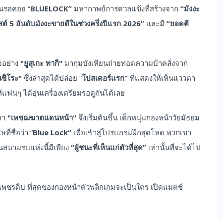
คนรอคอย “
BLUELOCK”
มหากาพย์การดวลแข้งที่สร้างจาก
“มังงะ
สต์
5 อันดับมังงะขายดีในช่วงครึ่งปีแรก
2026”
และมี
“ยอดตี
จอย่าง
"ยูสุเกะ ทากิ"
มากุมบังเหียนถ่ายทอดความบ้าคลั่งจาก
นชิโระ"
ซึ่งล่าสุดได้ปล่อย “
โปสเตอร์แรก”
ที่แสดงให้เห็นแววตา
ฟนๆ ได้อุ่นเครื่องเตรียมรอดูกันได้เลย
นหา
"เพชฌฆาตแดนหน้า"
จึงเริ่มต้นขึ้น เด็กหนุ่มกองหน้าวัยมัธยม
ี่ชื่อว่า “
Blue Lock”
เพื่อเข้าสู่โปรแกรมฝึกสุดโหด พวกเขา
นสนามรบแห่งนี้มีเพียง
“ผู้ชนะที่เห็นแก่ตัวที่สุด”
เท่านั้นที่จะได้ไป
าเพชรดิบ ที่สุดของกองหน้าตัวพลิกเกมจะเป็นใคร เปิดแมตช์