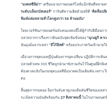
“มงคลซีนีม่า”
เตรียมฉายภาพยนตร์ไลฟ์แอ็กชันที่หลาย
ระดับบล็อกบัสเตอร์”
การันตีความฮิตด้วยสถิติ “
ติดท็อปลิ
พิมพ์ถล่มทลายทั่วโลกสูงกว่า
50 ล้านฉบับ”
โดยเวอร์ชันภาพยนตร์ฉบับคนแสดงนี้ได้ผู้กำกับฝีมือฉกา
ปลายปากกาเรื่องราวต้นฉบับสุดเข้มข้นของ
"มุเนยูกิ คาเ
อันมุ่งมั่นจากเหล่า
“อีโก้อิสต์”
พร้อมประกาศวันเข้าฉายให้แ
เมื่อวงการฟุตบอลญี่ปุ่นต้องการจุดเปลี่ยน ปฏิบัติการเฟ้
ปลายตัวเทพ 300 ชีวิตถูกนำมาขังรวมกันไว้ในศูนย์ฝึกพิเศษท
ต้องดวลแข้งในเกมฟุตบอลที่มีอนาคตเป็นเดิมพัน เพราะใ
ต่อ
สิ้นสุดการรอคอย ล็อกวันจับตาดูเกมเดิมพันชีวิตของเหล่
ระเบิดความมันส์พร้อมกัน
27 สิงหาคมนี้
ในโรงภาพยนตร์