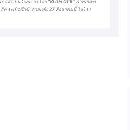
อีโก้อิสต์ บนโปสเตอร์ไทย "BLUELOCK” ภาพยนตร์
ิต ระเบิดศึกขังดวลแข้ง 27 สิงหาคมนี้ ในโรง