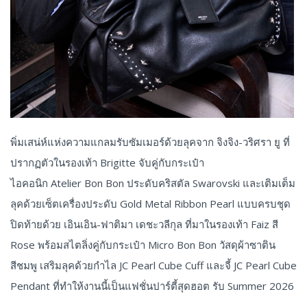
พิ่มเสน่ห์แห่งความแกลมรับซัมเมอร์ด้วยลุคจาก จิงจิง-วริศรา ยู ที่
ปรากฏตัวในรองเท้า Brigitte จับคู่กับกระเป๋า
ไอคอนิก Atelier Bon Bon ประดับคริสตัล Swarovski และเติมเต็ม
ลุคด้วยเซ็ตเครื่องประดับ Gold Metal Ribbon Pearl แบบครบชุด
ปิดท้ายด้วย เอินเอิน-ฟาติมา เดชะวลีกุล ที่มาในรองเท้า Faiz สี
Rose พร้อมสไตลิ่งคู่กับกระเป๋า Micro Bon Bon วัสดุผ้าซาติน
สีชมพู เสริมลุคด้วยกำไล JC Pearl Cube Cuff และจี้ JC Pearl Cube
Pendant ที่ทำให้งานนี้เป็นแฟชั่นปาร์ตี้สุดฮอต รับ Summer 2026