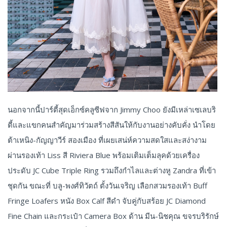
นอกจากนี้ปาร์ตี้สุดเอ็กซ์คลูซีฟจาก Jimmy Choo ยังมีเหล่าเซเลบริ
ตี้และแขกคนสำคัญมาร่วมสร้างสีสันให้กับงานอย่างคับคั่ง นำโดย
ต้าเหนิง-กัญญาวีร์ สองเมือง ที่เผยเสน่ห์ความสดใสและสง่างาม
ผ่านรองเท้า Liss สี Riviera Blue พร้อมเติมเต็มลุคด้วยเครื่อง
ประดับ JC Cube Triple Ring รวมถึงกำไลและต่างหู Zandra ที่เข้า
ชุดกัน ขณะที่ บลู-พงศ์ทิวัตถ์ ตั้งวันเจริญ เลือกสวมรองเท้า Buff
Fringe Loafers หนัง Box Calf สีดำ จับคู่กับสร้อย JC Diamond
Fine Chain และกระเป๋า Camera Box ด้าน มีน-นิชคุณ ขจรบริรักษ์