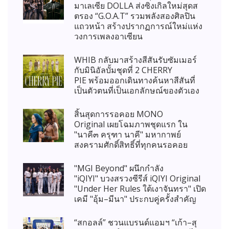
มาเลเซีย DOLLA ส่งซิงเกิลใหม่สุดส
ตรอง “G.O.A.T” รวมพลังสองศิลปิน
แถวหน้า สร้างปรากฏการณ์ใหม่แห่ง
วงการเพลงอาเซียน
WHIB กลับมาสร้างสีสันรับซัมเมอร์
กับมินิอัลบั้มชุดที่ 2 CHERRY
PIE พร้อมออกเดินทางค้นหาสีสันที่
เป็นตัวตนที่เป็นเอกลักษณ์ของตัวเอง
สิ้นสุดการรอคอย MONO
Original เผยโฉมภาพชุดแรก ใน
"นาคี๓ ครุฑา นาคี" มหากาพย์
สงครามศักดิ์สิทธิ์ที่ทุกคนรอคอย
"MGI Beyond" ผนึกกำลัง
"iQIYI" บวงสรวงซีรีส์ iQIYI Original
"Under Her Rules ใต้เงาจันทรา" เปิด
เคมี "อุ้ม–มีนา" ประกบคู่ครั้งสำคัญ
“สกอลล์” ชวนแบรนด์แอมฯ “เก้า–สุ