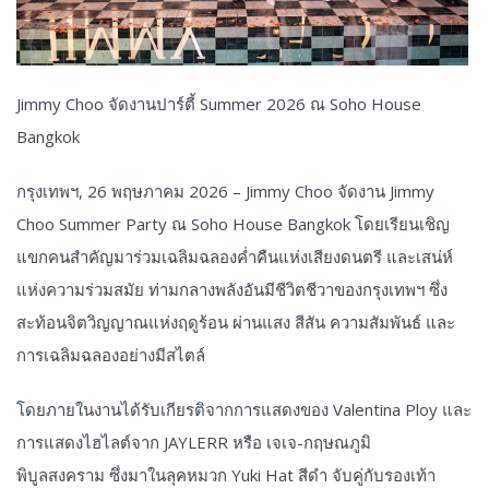
Jimmy Choo จัดงานปาร์ตี้ Summer 2026 ณ Soho House
Bangkok
กรุงเทพฯ, 26 พฤษภาคม 2026 – Jimmy Choo จัดงาน Jimmy
Choo Summer Party ณ Soho House Bangkok โดยเรียนเชิญ
แขกคนสำคัญมาร่วมเฉลิมฉลองค่ำคืนแห่งเสียงดนตรี และเสน่ห์
แห่งความร่วมสมัย ท่ามกลางพลังอันมีชีวิตชีวาของกรุงเทพฯ ซึ่ง
สะท้อนจิตวิญญาณแห่งฤดูร้อน ผ่านแสง สีสัน ความสัมพันธ์ และ
การเฉลิมฉลองอย่างมีสไตล์
โดยภายในงานได้รับเกียรติจากการแสดงของ Valentina Ploy และ
การแสดงไฮไลต์จาก JAYLERR หรือ เจเจ-กฤษณภูมิ
พิบูลสงคราม ซึ่งมาในลุคหมวก Yuki Hat สีดำ จับคู่กับรองเท้า