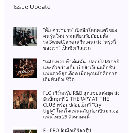
Issue Update
“ดั๊ม คาราบาว” เปิดอีกโลกดนตรีของ
คนรุ่นใหม่ รวมเพื่อนวัยมัธยมตั้ง
วง SweetCane (สวีทเคน) ส่ง “พรุ่งนี้
ของเรา” เป็นซิงเกิลแรก
“หมัดเทวา ท้าเดิมพัน” ปล่อยโปสเตอร์
และตัวอย่างเต็ม เปิดสังเวียนแอ็กชัน
แฟนตาซีสุดเดือด เมื่อทุกหมัดคือการ
เดิมพันด้วยชีวิต
FLO เกิร์ลกรุ๊ป R&B สุดแซ่บแห่งยุค ส่ง
อัลบั้มชุดที่ 2 THERAPY AT THE
CLUB พร้อมปล่อยเอ็มวี “Cry
Ugly” โดนใจแฟนคลับ ก่อนบินมาเจอ
แฟนไทย 29 สิงหาคมนี้
F.HERO จับมือเกิร์ลกรุ๊ป