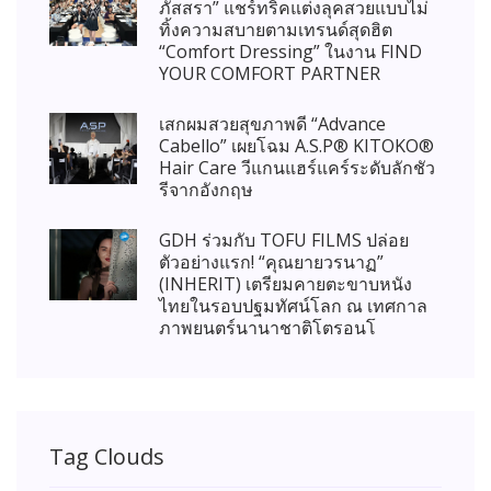
ภัสสรา” แชร์ทริคแต่งลุคสวยแบบไม่
ทิ้งความสบายตามเทรนด์สุดฮิต
“Comfort Dressing” ในงาน FIND
YOUR COMFORT PARTNER
เสกผมสวยสุขภาพดี “Advance
Cabello” เผยโฉม A.S.P® KITOKO®
Hair Care วีแกนแฮร์แคร์ระดับลักชัว
รีจากอังกฤษ
GDH ร่วมกับ TOFU FILMS ปล่อย
ตัวอย่างแรก! “คุณยายวรนาฏ”
(INHERIT) เตรียมคายตะขาบหนัง
ไทยในรอบปฐมทัศน์โลก ณ เทศกาล
ภาพยนตร์นานาชาติโตรอนโ
Tag Clouds