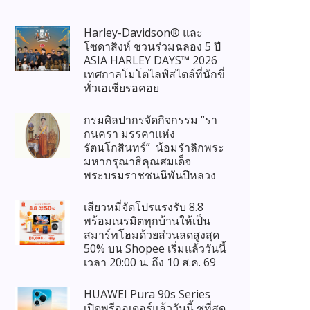
Harley-Davidson® และ
โซดาสิงห์ ชวนร่วมฉลอง 5 ปี
ASIA HARLEY DAYS™ 2026
เทศกาลโมโตไลฟ์สไตล์ที่นักขี่
ทั่วเอเชียรอคอย
กรมศิลปากรจัดกิจกรรม “รา
กนครา มรรคาแห่ง
รัตนโกสินทร์” น้อมรำลึกพระ
มหากรุณาธิคุณสมเด็จ
พระบรมราชชนนีพันปีหลวง
เสียวหมี่จัดโปรแรงรับ 8.8
พร้อมเนรมิตทุกบ้านให้เป็น
สมาร์ทโฮมด้วยส่วนลดสูงสุด
50% บน Shopee เริ่มแล้ววันนี้
เวลา 20:00 น. ถึง 10 ส.ค. 69
HUAWEI Pura 90s Series
เปิดพรีออเดอร์แล้ววันนี้ ชูที่สุด