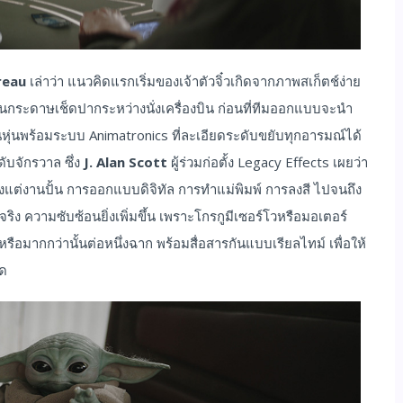
reau
เล่าว่า แนวคิดแรกเริ่มของเจ้าตัวจิ๋วเกิดจากภาพสเก็ตช์ง่าย
นกระดาษเช็ดปากระหว่างนั่งเครื่องบิน ก่อนที่ทีมออกแบบจะนำ
หุ่นพร้อมระบบ Animatronics ที่ละเอียดระดับขยับทุกอารมณ์ได้
ับจักรวาล ซึ่ง
J. Alan Scott
ผู้ร่วมก่อตั้ง Legacy Effects เผยว่า
ั้งแต่งานปั้น การออกแบบดิจิทัล การทำแม่พิมพ์ การลงสี ไปจนถึง
ง ความซับซ้อนยิ่งเพิ่มขึ้น เพราะโกรกูมีเซอร์โวหรือมอเตอร์
ือมากกว่านั้นต่อหนึ่งฉาก พร้อมสื่อสารกันแบบเรียลไทม์ เพื่อให้
ุด