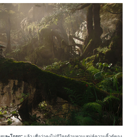
นและโกรกู
”
แล้ว เชื่อว่าคงไม่มีใครต้านทานเสน่ห์ความคิ้วต์ของ