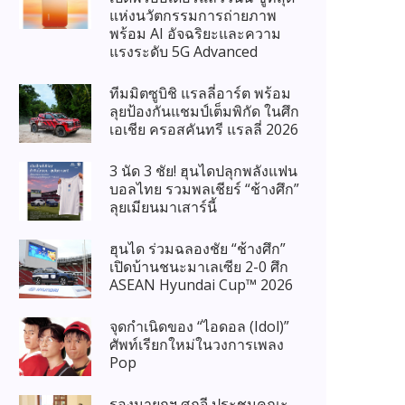
แห่งนวัตกรรมการถ่ายภาพ
พร้อม AI อัจฉริยะและความ
แรงระดับ 5G Advanced
ทีมมิตซูบิชิ แรลลี่อาร์ต พร้อม
ลุยป้องกันแชมป์เต็มพิกัด ในศึก
เอเชีย ครอสคันทรี แรลลี่ 2026
3 นัด 3 ชัย! ฮุนไดปลุกพลังแฟน
บอลไทย รวมพลเชียร์ “ช้างศึก”
ลุยเมียนมาเสาร์นี้
ฮุนได ร่วมฉลองชัย “ช้างศึก”
เปิดบ้านชนะมาเลเซีย 2-0 ศึก
ASEAN Hyundai Cup™ 2026
จุดกำเนิดของ “ไอดอล (Idol)”
ศัพท์เรียกใหม่ในวงการเพลง
Pop
รองนายกฯ ศุภจี ประชุมคณะ