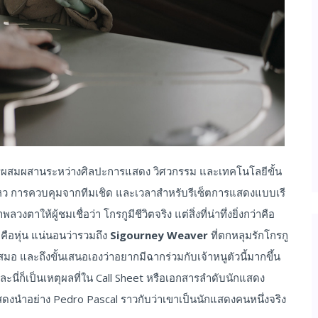
ป็นการผสมผสานระหว่างศิลปะการแสดง วิศวกรรม และเทคโนโลยีขั้น
ไหว การควบคุมจากทีมเชิด และเวลาสำหรับรีเซ็ตการแสดงแบบเรี
าให้ผู้ชมเชื่อว่า โกรกูมีชีวิตจริง แต่สิ่งที่น่าทึ่งยิ่งกว่าคือ
คือหุ่น แน่นอนว่ารวมถึง
Sigourney Weaver
ที่ตกหลุมรักโกรกู
่เสมอ และถึงขั้นเสนอเองว่าอยากมีฉากร่วมกับเจ้าหนูตัวนี้มากขึ้น
ะนี่ก็เป็นเหตุผลที่ใน Call Sheet หรือเอกสารลำดับนักแสดง
แสดงนำอย่าง Pedro Pascal ราวกับว่าเขาเป็นนักแสดงคนหนึ่งจริง