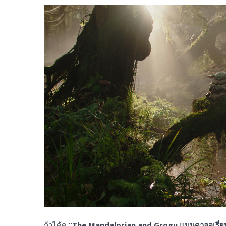
ถ้าได้ดู
“The Mandalorian and Grogu
แมนดาลอเรี่ย