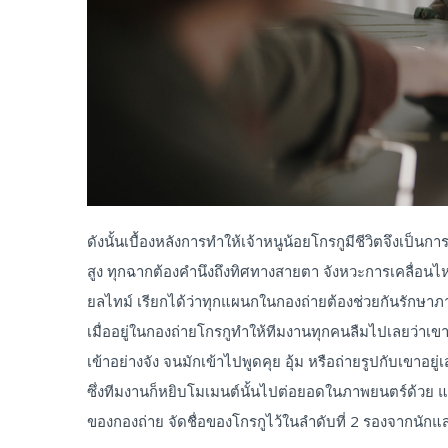
ดังนั้นเบื้องหลังการทำให้เจ้าหนูน้อยโกรกูมีชีวิตจึงเ
สูง ทุกฉากต้องคำนึงถึงทิศทางสายตา จังหวะการเคลื่อน
ยลไทม์ เรียกได้ว่าทุกแผนกในกองถ่ายต้องช่วยกันรักษาภาพลวงต
เมื่ออยู่ในกองถ่ายโกรกูทำให้ทีมงานทุกคนลืมไปเลยว่าเขา
เข้าอย่างจัง จนมักเข้าไปพูดคุย อุ้ม หรือถ่ายรูปกับเขาอยู
ซึ่งทีมงานก็หยิบโมเมนต์นั้นไปต่อยอดในภาพยนตร์ด้วย แล
ของกองถ่าย จัดชื่อของโกรกูไว้ในลำดับที่ 2 รองจากนัก