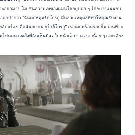
ะมักจะออกมาขโมยซีนความเท่ของแมนโดอยู่บ่อย ๆ ได้อย่างแน่นอน
งออกปากว่า “ฉันตกหลุมรักโกรกู มีหลายเหตุผลที่ทำให้คุณรับงาน
ผลลับจริง ๆ คือฉันอยากอยู่ใกล้โกรกู” เธอเผยพร้อมรอยยิ้มก่อนที่จะ
เต็มไปหมด แต่สิ่งที่ฉันเห็นมีแค่ใบหน้าเล็ก ๆ ดวงตาน้อย ๆ และเสียง