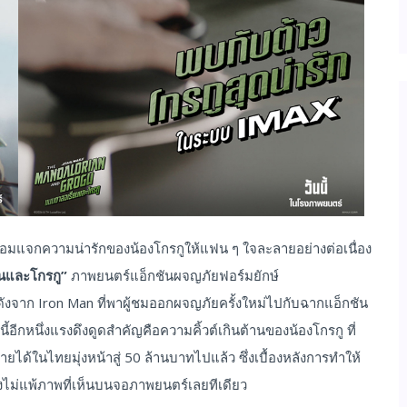
มแจกความน่ารักของน้องโกรกูให้แฟน ๆ ใจละลายอย่างต่อเนื่อง
นและโกรกู
”
ภาพยนตร์แอ็กชันผจญภัยฟอร์มยักษ์
ดังจาก Iron Man ที่พาผู้ชมออกผจญภัยครั้งใหม่ไปกับฉากแอ็กชัน
อีกหนึ่งแรงดึงดูดสำคัญคือความคิ้วต์เกินต้านของน้องโกรกู ที่
้ในไทยมุ่งหน้าสู่ 50 ล้านบาทไปแล้ว ซึ่งเบื้องหลังการทำให้
ึ่งไม่แพ้ภาพที่เห็นบนจอภาพยนตร์เลยทีเดียว