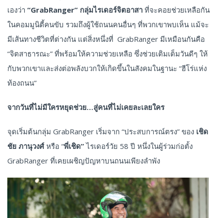
เองว่า
“GrabRanger”
กลุ่มไรเดอร์จิตอาสา
ที่จะคอยช่วยเหลือกัน
ในคอมมูนิตี้คนขับ รวมถึงผู้ใช้ถนนคนอื่นๆ ที่พวกเขาพบเห็น แม้จะ
มีเส้นทางชีวิตที่ต่างกัน แต่สิ่งหนึ่งที่ GrabRanger มีเหมือนกันคือ
“จิตสาธารณะ” ที่พร้อมให้ความช่วยเหลือ ซึ่งช่วยเติมเต็มวันดีๆ ให้
กับพวกเขาและส่งต่อพลังบวกให้เกิดขึ้นในสังคมในฐานะ “ฮีโร่แห่ง
ท้องถนน”
จากวันที่ไม่มีใครหยุดช่วย
…
สู่คนที่ไม่เคยละเลยใคร
จุดเริ่มต้นกลุ่ม GrabRanger เริ่มจาก “ประสบการณ์ตรง” ของ
เชิด
ชัย
ภานุวงศ์
หรือ “
พี่เชิด
”
ไรเดอร์วัย 58 ปี หนึ่งในผู้ร่วมก่อตั้ง
GrabRanger ที่เคยเผชิญปัญหาบนถนนเพียงลำพัง