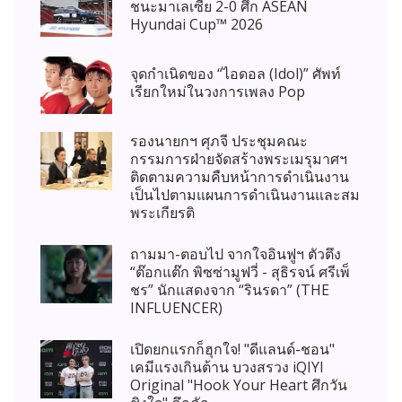
ชนะมาเลเซีย 2-0 ศึก ASEAN
Hyundai Cup™ 2026
จุดกำเนิดของ “ไอดอล (Idol)” ศัพท์
เรียกใหม่ในวงการเพลง Pop
รองนายกฯ ศุภจี ประชุมคณะ
กรรมการฝ่ายจัดสร้างพระเมรุมาศฯ
ติดตามความคืบหน้าการดำเนินงาน
เป็นไปตามแผนการดำเนินงานและสม
พระเกียรติ
ถามมา-ตอบไป จากใจอินฟูฯ ตัวตึง
“ต๊อกแต๊ก พิซซ่ามูฟวี่ - สุธิรจน์ ศรีเพ็
ชร” นักแสดงจาก “รินรดา” (THE
INFLUENCER)
เปิดยกแรกก็ฮุกใจ! "ดีแลนด์-ชอน"
เคมีแรงเกินต้าน บวงสรวง iQIYI
Original "Hook Your Heart ศึกวัน