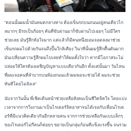
“ตอนนั้นผมน้ำมันหมดกลางทาง ต้องเข็นรถบนถนนอยู่คนเดียวไก
ลมากๆ มีรถเป็นร้อยๆ คันที่ขับผ่านมาก็ขับผ่านไปเฉยๆ ไม่มีใคร
ช่วยเลย มันรู้สึกท้อใจมาก แต่แล้วก็มีคนหนึ่งยอมจอดลงมาช่วย
เข็นรถผมไปด้วยกันจนถึงปั๊มใกล้เคียง วินาทีนั้นผมรู้สึกตื้นตันมาก
มันเปลี่ยนความรู้สึกผมไปเลยทำให้ผมตั้งใจว่า หากมีโอกาสจะไม่
ปล่อยให้ใครต้องเผชิญปัญหาแบบเดียวกันอีก ตั้งแต่นั้นมา วันไหน
ที่ผมเจอคนที่ลำบากบนท้องถนนแล้วผมพอจะช่วยได้ ผมจะช่วย
ทันทีโดยไม่ลังเล”
นับจากวันนั้น พี่เชิดเดินหน้าช่วยเหลือสังคมเป็นชีวิตจิตใจ โดยแบ่ง
เวลาจากการวิ่งงานมาเป็นไรเดอร์จิตอาสาจนได้เจอกับเพื่อนไรเด
อร์ที่มีแนวคิดเดียวกันอีกหลายคน จากการช่วยเหลือกันแบบเล็กๆ
ของไรเดอร์ไม่กี่คนก็ค่อยๆ ขยายเป็นกลุ่มก้อนที่แข็งแรงขึ้น จนรวม