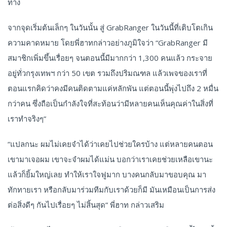
ทาง
จากจุดเริ่มต้นเล็กๆ ในวันนั้น สู่ GrabRanger ในวันนี้ที่เติบโตเกิน
ความคาดหมาย โดยพี่ฮาทกล่าวอย่างภูมิใจว่า “GrabRanger มี
สมาชิกเพิ่มขึ้นเรื่อยๆ จนตอนนี้มีมากกว่า 1,300 คนแล้ว กระจาย
อยู่ทั่วกรุงเทพฯ กว่า 50 เขต รวมถึงปริมณฑล แล้วเพจของเราที่
ตอนแรกคิดว่าคงมีคนติดตามแค่หลักพัน แต่ตอนนี้พุ่งไปถึง 2 หมื่น
กว่าคน ซึ่งถือเป็นกำลังใจที่สะท้อนว่ามีหลายคนเห็นคุณค่าในสิ่งที่
เราทำจริงๆ”
“แปลกนะ ผมไม่เคยจำได้ว่าเคยไปช่วยใครบ้าง แต่หลายคนตอน
เขามาเจอผม เขาจะจำผมได้แม่น บอกว่าเราเคยช่วยเหลือเขานะ
แล้วก็ยิ้มใหญ่เลย ทำให้เราใจฟูมาก บางคนกลับมาขอบคุณ มา
ทักทายเรา หรือกลับมาร่วมทีมกับเราด้วยก็มี มันเหมือนเป็นการส่ง
ต่อสิ่งดีๆ กันไปเรื่อยๆ ไม่สิ้นสุด” พี่ฮาท กล่าวเสริม