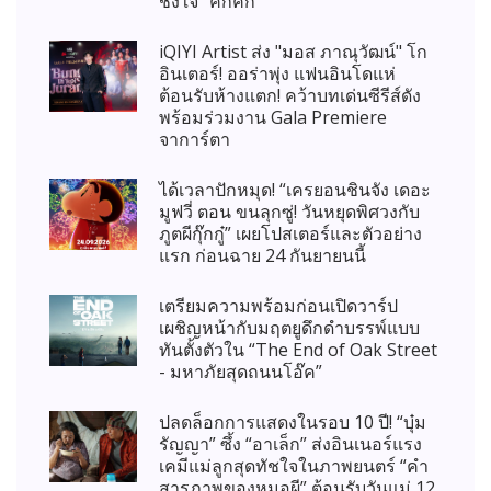
ชิงใจ" คึกคัก
iQIYI Artist ส่ง "มอส ภาณุวัฒน์" โก
อินเตอร์! ออร่าพุ่ง แฟนอินโดแห่
ต้อนรับห้างแตก! คว้าบทเด่นซีรีส์ดัง
พร้อมร่วมงาน Gala Premiere
จาการ์ตา
ได้เวลาปักหมุด! “เครยอนชินจัง เดอะ
มูฟวี่ ตอน ขนลุกซู่! วันหยุดพิศวงกับ
ภูตผีกุ๊กกู๋” เผยโปสเตอร์และตัวอย่าง
แรก ก่อนฉาย 24 กันยายนนี้
เตรียมความพร้อมก่อนเปิดวาร์ป
เผชิญหน้ากับมฤตยูดึกดำบรรพ์แบบ
ทันตั้งตัวใน “The End of Oak Street
- มหาภัยสุดถนนโอ๊ค”
ปลดล็อกการแสดงในรอบ 10 ปี! “บุ๋ม
รัญญา” ซึ้ง “อาเล็ก” ส่งอินเนอร์แรง
เคมีแม่ลูกสุดทัชใจในภาพยนตร์ “คำ
สารภาพของหมอผี” ต้อนรับวันแม่ 12