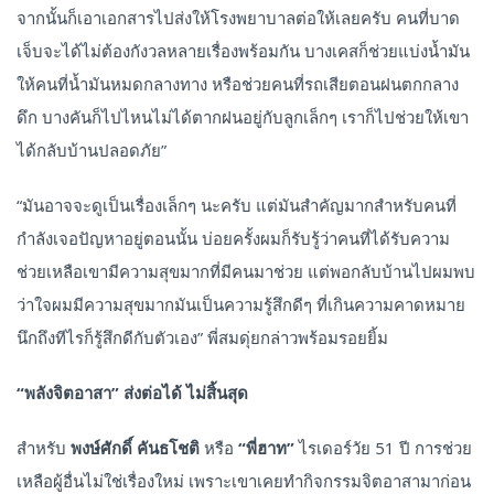
จากนั้นก็เอาเอกสารไปส่งให้โรงพยาบาลต่อให้เลยครับ คนที่บาด
เจ็บจะได้ไม่ต้องกังวลหลายเรื่องพร้อมกัน บางเคสก็ช่วยแบ่งน้ำมัน
ให้คนที่น้ำมันหมดกลางทาง หรือช่วยคนที่รถเสียตอนฝนตกกลาง
ดึก บางคันก็ไปไหนไม่ได้ตากฝนอยู่กับลูกเล็กๆ เราก็ไปช่วยให้เขา
ได้กลับบ้านปลอดภัย”
“มันอาจจะดูเป็นเรื่องเล็กๆ นะครับ แต่มันสำคัญมากสำหรับคนที่
กำลังเจอปัญหาอยู่ตอนนั้น บ่อยครั้งผมก็รับรู้ว่าคนที่ได้รับความ
ช่วยเหลือเขามีความสุขมากที่มีคนมาช่วย แต่พอกลับบ้านไปผมพบ
ว่าใจผมมีความสุขมากมันเป็นความรู้สึกดีๆ ที่เกินความคาดหมาย
นึกถึงทีไรก็รู้สึกดีกับตัวเอง” พี่สมดุ่ยกล่าวพร้อมรอยยิ้ม
“
พลังจิตอาสา
”
ส่งต่อได้
ไม่สิ้นสุด
สำหรับ
พงษ์ศักดิ์
คันธโชติ
หรือ
“
พี่ฮาท
”
ไรเดอร์วัย 51 ปี การช่วย
เหลือผู้อื่นไม่ใช่เรื่องใหม่ เพราะเขาเคยทำกิจกรรมจิตอาสามาก่อน