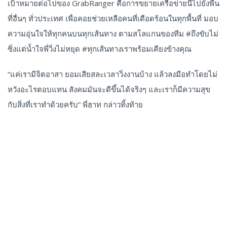
เป้าหมายต่อไปของ GrabRanger คือการขยายเครือข่ายนี้ไปยังพื้น
ที่อื่นๆ ทั่วประเทศ เพื่อคอยช่วยเหลือคนที่เดือดร้อนในทุกพื้นที่ มอบ
ความอุ่นใจให้ทุกคนบนทุกเส้นทาง ตามสโลแกนของทีม #ถึงขับไม่
ซิ่งแต่น้ำใจพี่วิ่งไม่หยุด #ทุกเส้นทางเราพร้อมเคียงข้างคุณ
“แค่เรามีจิตอาสา ยอมเสียสละเวลาวิ่งงานบ้าง แล้วลงมือทำโดยไม่
หวังอะไรตอบแทน สังคมมันจะดีขึ้นได้จริงๆ และเราก็มีความสุข
กับสิ่งที่เราทำด้วยครับ” พี่ฮาท กล่าวทิ้งท้าย