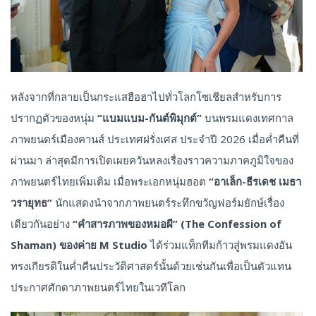
หลังจากที่กลายเป็นกระแสฮือฮาไปทั่วโลกโซเชียลสำหรับการ
ปรากฏตัวของหนุ่ม
“แบมแบม-กันต์พิมุกต์”
บนพรมแดงเทศกาล
ภาพยนตร์เมืองคานส์ ประเทศฝรั่งเศส ประจำปี 2026 เมื่อค่ำคืนที่
ผ่านมา ล่าสุดมีการเปิดเผยควันหลงเรื่องราวความภาคภูมิใจของ
ภาพยนตร์ไทยเพิ่มเติม เมื่อพระเอกหนุ่มฮอต
“อาเล็ก-ธีรเดช เมธา
วรายุทธ”
นักแสดงนำจากภาพยนตร์ระทึกขวัญฟอร์มยักษ์เรื่อง
เดียวกันอย่าง
“คำสารภาพของหมอผี” (The Confession of
Shaman) ของค่าย
M Studio
ได้ร่วมแท็กทีมก้าวสู่พรมแดงอัน
ทรงเกียรติในค่ำคืนประวัติศาสตร์นั้นด้วยเช่นกันเพื่อเป็นตัวแทน
ประกาศศักดาภาพยนตร์ไทยในเวทีโลก