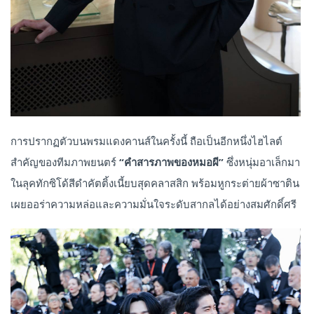
การปรากฏตัวบนพรมแดงคานส์ในครั้งนี้ ถือเป็นอีกหนึ่งไฮไลต์
สำคัญของทีมภาพยนตร์
“คำสารภาพของหมอผี”
ซึ่งหนุ่มอาเล็กมา
ในลุคทักซิโด้สีดำคัตติ้งเนี้ยบสุดคลาสสิก พร้อมหูกระต่ายผ้าซาติน
เผยออร่าความหล่อและความมั่นใจระดับสากลได้อย่างสมศักดิ์ศรี