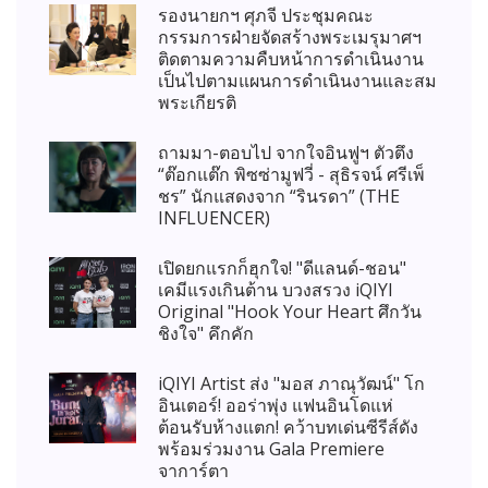
รองนายกฯ ศุภจี ประชุมคณะ
กรรมการฝ่ายจัดสร้างพระเมรุมาศฯ
ติดตามความคืบหน้าการดำเนินงาน
เป็นไปตามแผนการดำเนินงานและสม
พระเกียรติ
ถามมา-ตอบไป จากใจอินฟูฯ ตัวตึง
“ต๊อกแต๊ก พิซซ่ามูฟวี่ - สุธิรจน์ ศรีเพ็
ชร” นักแสดงจาก “รินรดา” (THE
INFLUENCER)
เปิดยกแรกก็ฮุกใจ! "ดีแลนด์-ชอน"
เคมีแรงเกินต้าน บวงสรวง iQIYI
Original "Hook Your Heart ศึกวัน
ชิงใจ" คึกคัก
iQIYI Artist ส่ง "มอส ภาณุวัฒน์" โก
อินเตอร์! ออร่าพุ่ง แฟนอินโดแห่
ต้อนรับห้างแตก! คว้าบทเด่นซีรีส์ดัง
พร้อมร่วมงาน Gala Premiere
จาการ์ตา