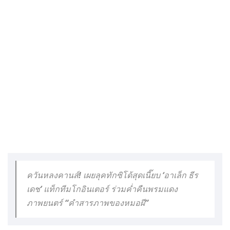
ควันหลงคานส์! เผยลุคทักซิโด้สุดเนี๊ยบ ‘อาเล็ก ธีร
เดช’ แท็กทีมโกอินเตอร์ ร่วมค่ำคืนพรมแดง
ภาพยนตร์ “คำสารภาพของหมอผี”