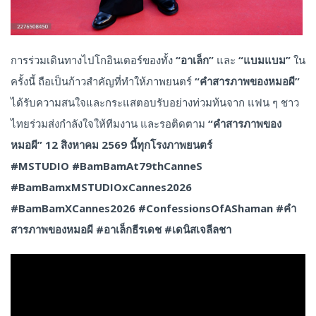
การร่วมเดินทางไปโกอินเตอร์ของทั้ง
“อาเล็ก”
และ
“แบมแบม”
ใน
ครั้งนี้ ถือเป็นก้าวสำคัญที่ทำให้ภาพยนตร์
“คำสารภาพของหมอผี”
ได้รับความสนใจและกระแสตอบรับอย่างท่วมท้นจาก แฟน ๆ ชาว
ไทยร่วมส่งกำลังใจให้ทีมงาน และรอติดตาม
“คำสารภาพของ
หมอผี”
12 สิงหาคม 2569
นี้ทุกโรงภาพยนตร์
#MSTUDIO
#BamBamAt79thCanneS
#BamBamxMSTUDIOxCannes2026
#BamBamXCannes2026 #ConfessionsOfAShaman #คำ
สารภาพของหมอผี #อาเล็กธีรเดช #เดนิสเจลีลชา