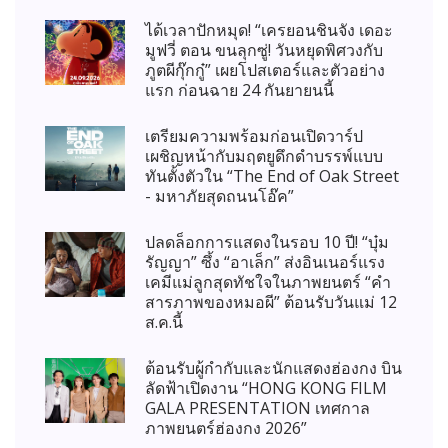
ได้เวลาปักหมุด! “เครยอนชินจัง เดอะ
มูฟวี่ ตอน ขนลุกซู่! วันหยุดพิศวงกับ
ภูตผีกุ๊กกู๋” เผยโปสเตอร์และตัวอย่าง
แรก ก่อนฉาย 24 กันยายนนี้
เตรียมความพร้อมก่อนเปิดวาร์ป
เผชิญหน้ากับมฤตยูดึกดำบรรพ์แบบ
ทันตั้งตัวใน “The End of Oak Street
- มหาภัยสุดถนนโอ๊ค”
ปลดล็อกการแสดงในรอบ 10 ปี! “บุ๋ม
รัญญา” ซึ้ง “อาเล็ก” ส่งอินเนอร์แรง
เคมีแม่ลูกสุดทัชใจในภาพยนตร์ “คำ
สารภาพของหมอผี” ต้อนรับวันแม่ 12
ส.ค.นี้
ต้อนรับผู้กำกับและนักแสดงฮ่องกง บิน
ลัดฟ้าเปิดงาน “HONG KONG FILM
GALA PRESENTATION เทศกาล
ภาพยนตร์ฮ่องกง 2026”