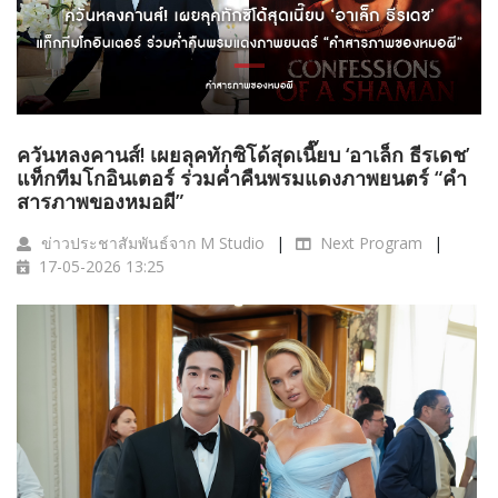
ควันหลงคานส์! เผยลุคทักซิโด้สุดเนี๊ยบ ‘อาเล็ก ธีรเดช’
แท็กทีมโกอินเตอร์ ร่วมค่ำคืนพรมแดงภาพยนตร์ “คำ
สารภาพของหมอผี”
ข่าวประชาสัมพันธ์จาก M Studio
Next Program
17-05-2026 13:25