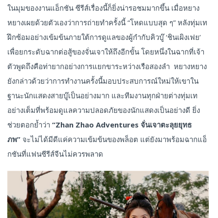
ในมุมของงานแอ็กชัน ซีรีส์เรื่องนี้ก็ยิ่งน่ารอชมมากขึ้น เมื่อหยาง
หยางเผยด้วยตัวเองว่าการถ่ายทำครั้งนี้ “โหดแบบสุด ๆ” หลังทุ่มเท
ฝึกซ้อมอย่างเข้มข้นภายใต้การดูแลของผู้กำกับคิวบู๊ ‘ชินเผิงเฟย’
เพื่อยกระดับฉากต่อสู้ของจั่นเจาให้ถึงอีกขั้น โดยหนึ่งในฉากที่เจ้า
ตัวพูดถึงคือท่ายากอย่างการแยกขาระหว่างเรือสองลำ หยางหยาง
ยังกล่าวด้วยว่าการทำงานครั้งนี้มอบประสบการณ์ใหม่ให้เขาใน
ฐานะนักแสดงสายบู๊เป็นอย่างมาก และทีมงานทุกฝ่ายต่างทุ่มเท
อย่างเต็มที่พร้อมดูแลความปลอดภัยของนักแสดงเป็นอย่างดี ยิ่ง
ช่วยตอกย้ำว่า
“Zhan Zhao Adventures จั่นเจาตะลุยยุทธ
ภพ”
จะไม่ได้มีดีแค่ความเข้มข้นของพล็อต แต่ยังมาพร้อมฉากแอ็
กชันที่แฟนซีรีส์จีนไม่ควรพลาด