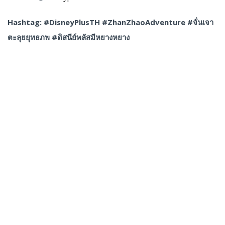
Hashtag: #DisneyPlusTH #ZhanZhaoAdventure #จั่นเจา
ตะลุยยุทธภพ #ดิสนีย์พลัสมีหยางหยาง