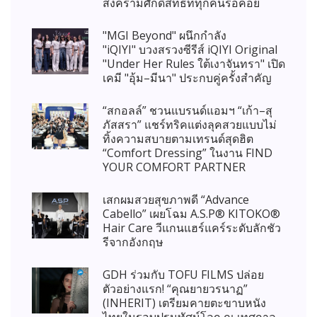
สงครามศักดิ์สิทธิ์ที่ทุกคนรอคอย
"MGI Beyond" ผนึกกำลัง
"iQIYI" บวงสรวงซีรีส์ iQIYI Original
"Under Her Rules ใต้เงาจันทรา" เปิด
เคมี "อุ้ม–มีนา" ประกบคู่ครั้งสำคัญ
“สกอลล์” ชวนแบรนด์แอมฯ “เก้า–สุ
ภัสสรา” แชร์ทริคแต่งลุคสวยแบบไม่
ทิ้งความสบายตามเทรนด์สุดฮิต
“Comfort Dressing” ในงาน FIND
YOUR COMFORT PARTNER
เสกผมสวยสุขภาพดี “Advance
Cabello” เผยโฉม A.S.P® KITOKO®
Hair Care วีแกนแฮร์แคร์ระดับลักชัว
รีจากอังกฤษ
GDH ร่วมกับ TOFU FILMS ปล่อย
ตัวอย่างแรก! “คุณยายวรนาฏ”
(INHERIT) เตรียมคายตะขาบหนัง