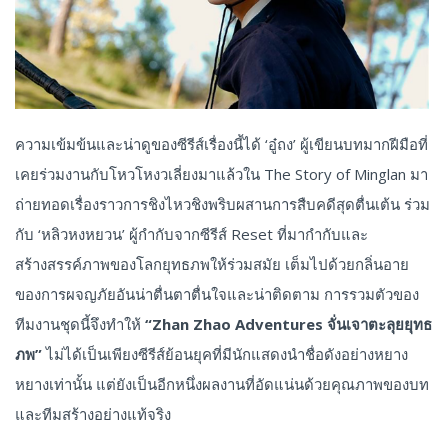
ความเข้มข้นและน่าดูของซีรีส์เรื่องนี้ได้ ‘อู๋ถง’ ผู้เขียนบทมากฝีมือที่
เคยร่วมงานกับโหวโหงวเลี่ยงมาแล้วใน The Story of Minglan มา
ถ่ายทอดเรื่องราวการชิงไหวชิงพริบผสานการสืบคดีสุดตื่นเต้น ร่วม
กับ ‘หลิวหงหยวน’ ผู้กำกับจากซีรีส์ Reset ที่มากำกับและ
สร้างสรรค์ภาพของโลกยุทธภพให้ร่วมสมัย เต็มไปด้วยกลิ่นอาย
ของการผจญภัยอันน่าตื่นตาตื่นใจและน่าติดตาม การรวมตัวของ
ทีมงานชุดนี้จึงทำให้
“Zhan Zhao Adventures จั่นเจาตะลุยยุทธ
ภพ”
ไม่ได้เป็นเพียงซีรีส์ย้อนยุคที่มีนักแสดงนำชื่อดังอย่างหยาง
หยางเท่านั้น แต่ยังเป็นอีกหนึ่งผลงานที่อัดแน่นด้วยคุณภาพของบท
และทีมสร้างอย่างแท้จริง