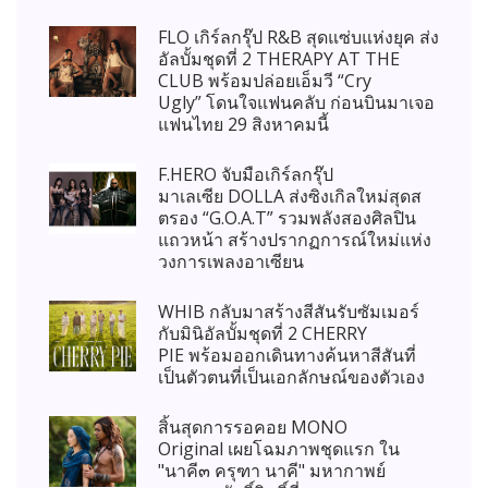
FLO เกิร์ลกรุ๊ป R&B สุดแซ่บแห่งยุค ส่ง
อัลบั้มชุดที่ 2 THERAPY AT THE
CLUB พร้อมปล่อยเอ็มวี “Cry
Ugly” โดนใจแฟนคลับ ก่อนบินมาเจอ
แฟนไทย 29 สิงหาคมนี้
F.HERO จับมือเกิร์ลกรุ๊ป
มาเลเซีย DOLLA ส่งซิงเกิลใหม่สุดส
ตรอง “G.O.A.T” รวมพลังสองศิลปิน
แถวหน้า สร้างปรากฏการณ์ใหม่แห่ง
วงการเพลงอาเซียน
WHIB กลับมาสร้างสีสันรับซัมเมอร์
กับมินิอัลบั้มชุดที่ 2 CHERRY
PIE พร้อมออกเดินทางค้นหาสีสันที่
เป็นตัวตนที่เป็นเอกลักษณ์ของตัวเอง
สิ้นสุดการรอคอย MONO
Original เผยโฉมภาพชุดแรก ใน
"นาคี๓ ครุฑา นาคี" มหากาพย์