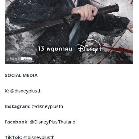
SOCIAL MEDIA
X:
@
disneyplusth
Instagram:
@
disneyplusth
Facebook:
@
DisneyPlusThailand
TikTok:
@
disneyplusth