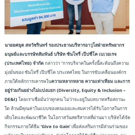
นายยศยุต
สหวัชรินทร์
รองประธานบริหารอาวุโสฝ่ายทรัพยากร
มนุษย์และบรรษัทสัมพันธ์
บริษัท
ซันโทรี่
เป๊ปซี่โค
เบเวอเรจ
(
ประเทศไทย
)
จำกัด
กล่าวว่า “การบริจาคในครั้งนี้สะท้อนถึงความ
มุ่งมั่นของ ซันโทรี่ เป๊ปซี่โค ประเทศไทย ในการขับเคลื่อนองค์กร
ภายใต้หลักการเคารพใน
ความหลากหลาย
ความเท่าเทียม
และการ
อยู่ร่วมกันอย่างไม่แบ่งแยก
(Diversity, Equity & Inclusion –
DE&I)
โดยเราเชื่อมั่นว่าทุกคน ไม่ว่าจะอยู่ในบทบาทหรือสถานะ
ใด ล้วนมีคุณค่าในแบบของตนเองและสมควรได้รับโอกาสในการ
เติบโตและพัฒนาชีวิต ในโอกาสวันสตรีสากลที่ผ่านมา บริษัทได้จัด
กิจกรรมภายใต้ธีม
‘Give to Gain’
เพื่อส่งเสริมการมีส่วนร่วมของ