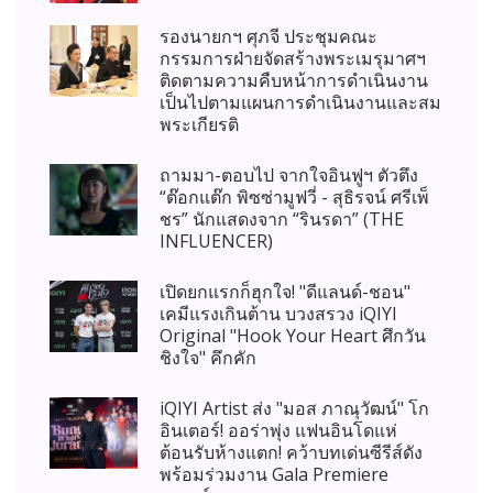
รองนายกฯ ศุภจี ประชุมคณะ
กรรมการฝ่ายจัดสร้างพระเมรุมาศฯ
ติดตามความคืบหน้าการดำเนินงาน
เป็นไปตามแผนการดำเนินงานและสม
พระเกียรติ
ถามมา-ตอบไป จากใจอินฟูฯ ตัวตึง
“ต๊อกแต๊ก พิซซ่ามูฟวี่ - สุธิรจน์ ศรีเพ็
ชร” นักแสดงจาก “รินรดา” (THE
INFLUENCER)
เปิดยกแรกก็ฮุกใจ! "ดีแลนด์-ชอน"
เคมีแรงเกินต้าน บวงสรวง iQIYI
Original "Hook Your Heart ศึกวัน
ชิงใจ" คึกคัก
iQIYI Artist ส่ง "มอส ภาณุวัฒน์" โก
อินเตอร์! ออร่าพุ่ง แฟนอินโดแห่
ต้อนรับห้างแตก! คว้าบทเด่นซีรีส์ดัง
พร้อมร่วมงาน Gala Premiere