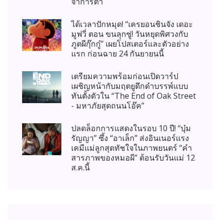
จาการ์ตา
ได้เวลาปักหมุด! “เครยอนชินจัง เดอะ
มูฟวี่ ตอน ขนลุกซู่! วันหยุดพิศวงกับ
ภูตผีกุ๊กกู๋” เผยโปสเตอร์และตัวอย่าง
แรก ก่อนฉาย 24 กันยายนนี้
เตรียมความพร้อมก่อนเปิดวาร์ป
เผชิญหน้ากับมฤตยูดึกดำบรรพ์แบบ
ทันตั้งตัวใน “The End of Oak Street
- มหาภัยสุดถนนโอ๊ค”
ปลดล็อกการแสดงในรอบ 10 ปี! “บุ๋ม
รัญญา” ซึ้ง “อาเล็ก” ส่งอินเนอร์แรง
เคมีแม่ลูกสุดทัชใจในภาพยนตร์ “คำ
สารภาพของหมอผี” ต้อนรับวันแม่ 12
ส.ค.นี้