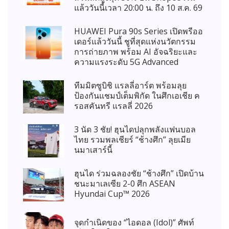
แล้ววันนี้เวลา 20:00 น. ถึง 10 ส.ค. 69
HUAWEI Pura 90s Series เปิดพรีออ
เดอร์แล้ววันนี้ ชูที่สุดแห่งนวัตกรรม
การถ่ายภาพ พร้อม AI อัจฉริยะและ
ความแรงระดับ 5G Advanced
ทีมมิตซูบิชิ แรลลี่อาร์ต พร้อมลุย
ป้องกันแชมป์เต็มพิกัด ในศึกเอเชีย ค
รอสคันทรี แรลลี่ 2026
3 นัด 3 ชัย! ฮุนไดปลุกพลังแฟนบอล
ไทย รวมพลเชียร์ “ช้างศึก” ลุยเมีย
นมาเสาร์นี้
ฮุนได ร่วมฉลองชัย “ช้างศึก” เปิดบ้าน
ชนะมาเลเซีย 2-0 ศึก ASEAN
Hyundai Cup™ 2026
จุดกำเนิดของ “ไอดอล (Idol)” ศัพท์