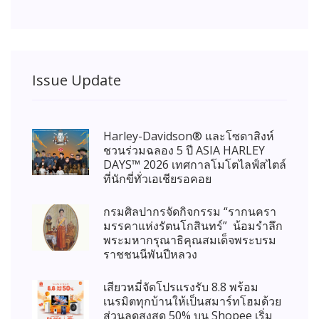
Issue Update
Harley-Davidson® และโซดาสิงห์
ชวนร่วมฉลอง 5 ปี ASIA HARLEY
DAYS™ 2026 เทศกาลโมโตไลฟ์สไตล์
ที่นักขี่ทั่วเอเชียรอคอย
กรมศิลปากรจัดกิจกรรม “รากนครา
มรรคาแห่งรัตนโกสินทร์” น้อมรำลึก
พระมหากรุณาธิคุณสมเด็จพระบรม
ราชชนนีพันปีหลวง
เสียวหมี่จัดโปรแรงรับ 8.8 พร้อม
เนรมิตทุกบ้านให้เป็นสมาร์ทโฮมด้วย
ส่วนลดสูงสุด 50% บน Shopee เริ่ม