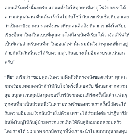
คอนเสิร์ตครั้งนี้นะครับ แต่ผมตั้งใจให้ทุกคนที่มาดูโชว์ของเราได้
ความสนุกสนาน ตื่นเต้น เร้าใจไปกับโชว์ กับแขกรับเชิญที่บอกเลย
ว่าเปิดมาปังทุกคน รวมทั้งเพลงที่ทุกคนคิดถึง ที่พวกเราตั้งใจเรียบ
เรียงขึ้นมาใหม่ในแบบที่คุณคาดไม่ถึง ชนิดที่เรียกได้ว่าจัดเสิร์ฟให้
เป็นพิเศษสำหรับคนที่มาในฮอลล์เท่านั้น ผมมั่นใจว่าทุกคนที่มาอยู่
ด้วยกันในวันนั้นจะได้รับความสุขกันอย่างเต็มอิ่มครบรสแน่นอน
ครับ”
“พีธ”
เสริมว่า “ขอบคุณในความคิดถึงที่ทรงพลังของแฟนๆ ทุกคน
ผมพร้อมเทหมดหน้าตักให้กับโชว์ครั้งนี้เลยครับ ซึ่งนอกจากความ
สุข สนุกสนานสุดปัง สุดเซอร์ไพร้ส์จากคอนเสิร์ตครั้งนี้แล้ว แฟนๆ
ทุกคนที่มาเป็นส่วนหนึ่งในความทรงจำของพวกเราครั้งนี้ ยังจะได้
รับความอิ่มเอมใจกลับบ้านไปด้วย เพราะได้ร่วมส่งต่อ ‘ปาฏิหาริย์’
อันยิ่งใหญ่ให้กับผู้ป่วยทารกแรกเกิดให้คืนสู่อ้อมกอดครอบครัว
โดยรายได้ 50 บาท จากบัตรทุกที่นั่งเราจะนำไปสมทบทุนกองทุน