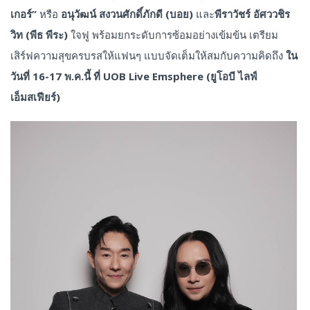
เกอร์”
หรือ
อนุวัฒน์ สงวนศักดิ์ภักดี (บอย)
และ
พีราวัชร์ อัศววชิร
วิท (พีธ พีระ)
ใจฟู พร้อมยกระดับการซ้อมอย่างเข้มข้น เตรียม
เสิร์ฟความสุขครบรสให้แฟนๆ แบบจัดเต็มให้สมกับความคิดถึง
ใน
วันที่
16-17
พ.ค.นี้ ที่
UOB Live Emsphere
(ยูโอบี ไลฟ์
เอ็มสเฟียร์)