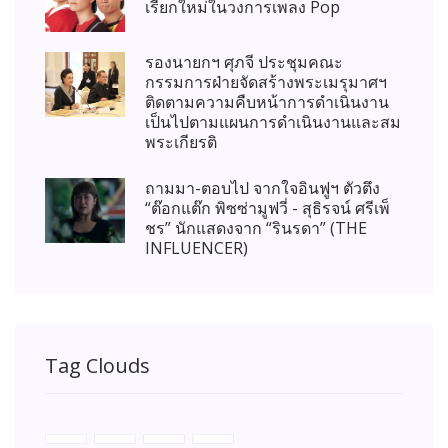
เรียกใหม่ในวงการเพลง Pop
รองนายกฯ ศุภจี ประชุมคณะ
กรรมการฝ่ายจัดสร้างพระเมรุมาศฯ
ติดตามความคืบหน้าการดำเนินงาน
เป็นไปตามแผนการดำเนินงานและสม
พระเกียรติ
ถามมา-ตอบไป จากใจอินฟูฯ ตัวตึง
“ต๊อกแต๊ก พิซซ่ามูฟวี่ - สุธิรจน์ ศรีเพ็
ชร” นักแสดงจาก “รินรดา” (THE
INFLUENCER)
Tag Clouds