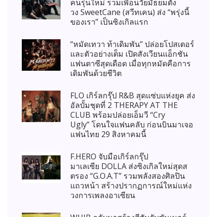
คนรุ่นใหม่ รวมเพื่อนวัยมัธยมตั้ง
วง SweetCane (สวีทเคน) ส่ง “พรุ่งนี้
ของเรา” เป็นซิงเกิลแรก
“หมัดเทวา ท้าเดิมพัน” ปล่อยโปสเตอร์
และตัวอย่างเต็ม เปิดสังเวียนแอ็กชัน
แฟนตาซีสุดเดือด เมื่อทุกหมัดคือการ
เดิมพันด้วยชีวิต
FLO เกิร์ลกรุ๊ป R&B สุดแซ่บแห่งยุค ส่ง
อัลบั้มชุดที่ 2 THERAPY AT THE
CLUB พร้อมปล่อยเอ็มวี “Cry
Ugly” โดนใจแฟนคลับ ก่อนบินมาเจอ
แฟนไทย 29 สิงหาคมนี้
F.HERO จับมือเกิร์ลกรุ๊ป
มาเลเซีย DOLLA ส่งซิงเกิลใหม่สุดส
ตรอง “G.O.A.T” รวมพลังสองศิลปิน
แถวหน้า สร้างปรากฏการณ์ใหม่แห่ง
วงการเพลงอาเซียน