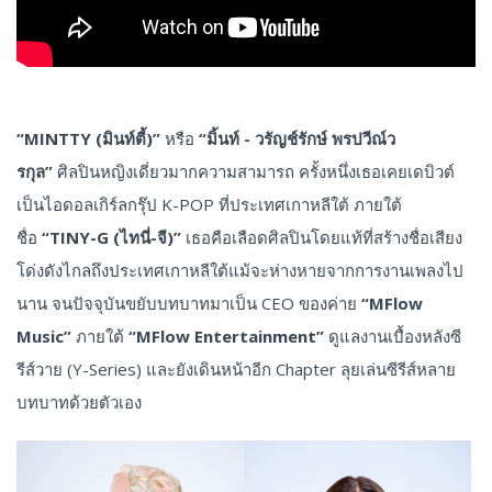
“MINTTY (มินท์ตี้)”
หรือ
“มิ้นท์ - วรัญช์รักษ์ พรปวีณ์ว
รกุล”
ศิลปินหญิงเดี่ยวมากความสามารถ ครั้งหนึ่งเธอเคยเดบิวต์
เป็นไอดอลเกิร์ลกรุ๊ป K-POP ที่ประเทศเกาหลีใต้ ภายใต้
ชื่อ
“TINY-G (ไทนี่-จี)”
เธอคือเลือดศิลปินโดยแท้ที่สร้างชื่อเสียง
โด่งดังไกลถึงประเทศเกาหลีใต้แม้จะห่างหายจากการงานเพลงไป
นาน จนปัจจุบันขยับบทบาทมาเป็น CEO ของค่าย
“MFlow
Music”
ภายใต้
“MFlow Entertainment”
ดูแลงานเบื้องหลังซี
รีส์วาย (Y-Series) และยังเดินหน้าอีก Chapter ลุยเล่นซีรีส์หลาย
บทบาทด้วยตัวเอง