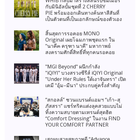
WHIB กลับมาสร้างสีสันรับซัมเมอร์
กับมินิอัลบั้มชุดที่ 2 CHERRY
PIE พร้อมออกเดินทางค้นหาสีสันที่
เป็นตัวตนที่เป็นเอกลักษณ์ของตัวเอง
สิ้นสุดการรอคอย MONO
Original เผยโฉมภาพชุดแรก ใน
"นาคี๓ ครุฑา นาคี" มหากาพย์
สงครามศักดิ์สิทธิ์ที่ทุกคนรอคอย
"MGI Beyond" ผนึกกำลัง
"iQIYI" บวงสรวงซีรีส์ iQIYI Original
"Under Her Rules ใต้เงาจันทรา" เปิด
เคมี "อุ้ม–มีนา" ประกบคู่ครั้งสำคัญ
“สกอลล์” ชวนแบรนด์แอมฯ “เก้า–สุ
ภัสสรา” แชร์ทริคแต่งลุคสวยแบบไม่
ทิ้งความสบายตามเทรนด์สุดฮิต
“Comfort Dressing” ในงาน FIND
YOUR COMFORT PARTNER
เสกผมสวยสุขภาพดี “Advance