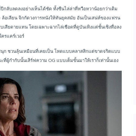
ปีกลับลดลงอย่างเห็นได้ชัด ทั้งซีนไล่ล่าที่หวือหวาน้อยกว่าเดิม
 ล้อเลียน จิกกัดวงการหนังให้ทันยุคสมัย อันเป็นเสน่ห์ของแฟรน
าแอบเสียดายแทน โดยเฉพาะฉากไล่เชือดที่ดูบันเทิงแต่ชั้นเชิงทื่อลง
ใครแคร์เวอร์
ิง ดูสนุก ชวนลุ้นเหมือนที่เคยเป็น โหดแบบคลาสสิกแต่ขาดจริตแบบ
ที่ผู้กำกับนั้นเสิร์ฟความ OG แบบเต็มขั้นมาให้เราก็เท่านั้นเอง