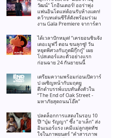
วัฒน์" โกอินเตอร์! ออร่าพุ่ง
แฟนอินโดแห่ต้อนรับห้างแตก!
คว้าบทเด่นซีรีส์ดังพร้อมร่วม
งาน Gala Premiere จาการ์ตา
ได้เวลาปักหมุด! “เครยอนชินจัง
เดอะมูฟวี่ ตอน ขนลุกซู่! วัน
หยุดพิศวงกับภูตผีกุ๊กกู๋” เผย
โปสเตอร์และตัวอย่างแรก
ก่อนฉาย 24 กันยายนนี้
เตรียมความพร้อมก่อนเปิดวาร์
ป เผชิญหน้ากับมฤตยู
ดึกดำบรรพ์แบบทันตั้งตัวใน
“The End of Oak Street -
มหาภัยสุดถนนโอ๊ค”
ปลดล็อกการแสดงในรอบ 10
ปี! “บุ๋ม รัญญา” ซึ้ง “อาเล็ก” ส่ง
อินเนอร์แรง เคมีแม่ลูกสุดทัช
ใจในภาพยนตร์ “คำสารภาพ