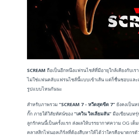
SCREAM
ถือเป็นอีกหนึงแฟรนไชส์ที่มีอายุใกล้เคียงกับเ
ไม่ใช่แฟนคลับแฟรนไชส์นี้แบบเข้าเส้น แต่ก็ชื่นชอบแ
รูปแบบไหนกันนะ
สำหรับภาพรวม
“SCREAM 7 - หวีดสุดขีด 7”
ยังคงเป็นหน
กั๊ก ภายใต้วิสัยทัศน์ของ
“เควิน วิลเลียมสัน”
มือเขียนบทรุ
ลูกรักคนนี้เป็นครั้งแรก ส่งผลให้บรรยากาศความ OG เต็มเปี่ยม
คลาสสิกไฟนอลเกิร์ลที่ต้องสืบหาให้ได้ว่าใครคือฆาตกรต