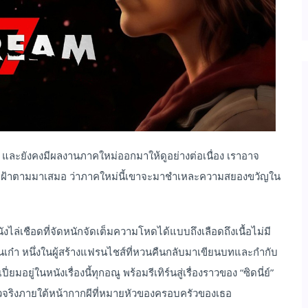
รา และยังคงมีผลงานภาคใหม่ออกมาให้ดูอย่างต่อเนื่อง เราอาจ
ละเฝ้าตามมาเสมอ ว่าภาคใหม่นี้เขาจะมาชำเหละความสยองขวัญใน
ังไล่เชือดที่จัดหนักจัดเต็มความโหดได้แบบถึงเลือดถึงเนื้อไม่มี
่นเก๋า หนึ่งในผู้สร้างแฟรนไชส์ที่หวนคืนกลับมาเขียนบทและกำกับ
อยู่ในหนังเรื่องนี้ทุกอณู พร้อมรีเทิร์นสู่เรื่องราวของ “ซิดนี่ย์”
ัวจริงภายใต้หน้ากากผีที่หมายหัวของครอบครัวของเธอ