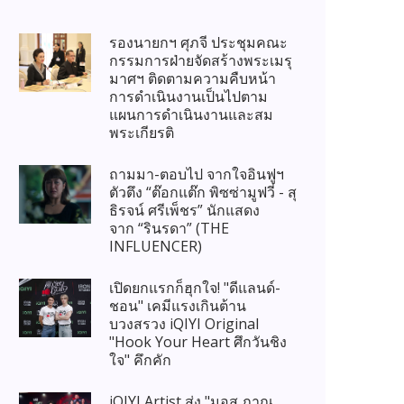
รองนายกฯ ศุภจี ประชุมคณะ
กรรมการฝ่ายจัดสร้างพระเมรุ
มาศฯ ติดตามความคืบหน้า
การดำเนินงานเป็นไปตาม
แผนการดำเนินงานและสม
พระเกียรติ
ถามมา-ตอบไป จากใจอินฟูฯ
ตัวตึง “ต๊อกแต๊ก พิซซ่ามูฟวี่ - สุ
ธิรจน์ ศรีเพ็ชร” นักแสดง
จาก “รินรดา” (THE
INFLUENCER)
เปิดยกแรกก็ฮุกใจ! "ดีแลนด์-
ชอน" เคมีแรงเกินต้าน
บวงสรวง iQIYI Original
"Hook Your Heart ศึกวันชิง
ใจ" คึกคัก
iQIYI Artist ส่ง "มอส ภาณุ