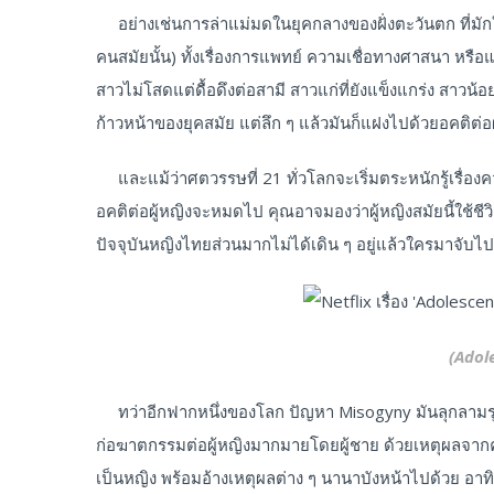
อย่างเช่นการล่าแม่มดในยุคกลางของฝั่งตะวันตก ที่มักใช้
คนสมัยนั้น) ทั้งเรื่องการแพทย์ ความเชื่อทางศาสนา หรือแ
สาวไม่โสดแต่ดื้อดึงต่อสามี สาวแก่ที่ยังแข็งแกร่ง สาวน
ก้าวหน้าของยุคสมัย แต่ลึก ๆ แล้วมันก็แฝงไปด้วยอคติต่อ
และแม้ว่าศตวรรษที่ 21 ทั่วโลกจะเริ่มตระหนักรู้เรื่อง
อคติต่อผู้หญิงจะหมดไป คุณอาจมองว่าผู้หญิงสมัยนี้ใช้ชีวิ
ปัจจุบันหญิงไทยส่วนมากไม่ได้เดิน ๆ อยู่แล้วใครมาจับไ
(Adol
ทว่าอีกฟากหนึ่งของโลก ปัญหา Misogyny มันลุกลามรุนแร
ก่อฆาตกรรมต่อผู้หญิงมากมายโดยผู้ชาย ด้วยเหตุผลจากควา
เป็นหญิง พร้อมอ้างเหตุผลต่าง ๆ นานาบังหน้าไปด้วย อาทิ 