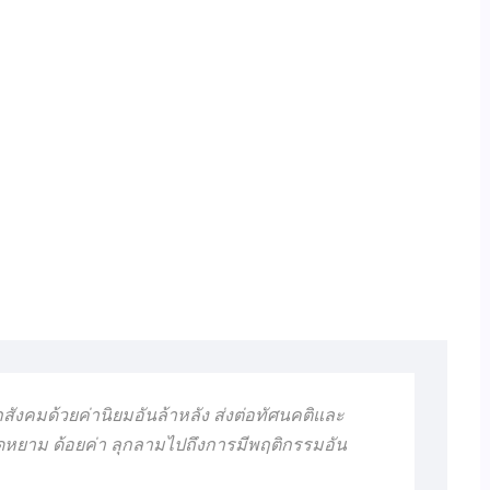
กสังคมด้วยค่านิยมอันล้าหลัง ส่งต่อทัศนคติและ
ียดหยาม ด้อยค่า ลุกลามไปถึงการมีพฤติกรรมอัน