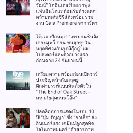
วัฒน์" โกอินเตอร์! ออร่าพุ่ง
แฟนอินโดแห่ต้อนรับห้างแตก!
คว้าบทเด่นซีรีส์ดังพร้อมร่วม
งาน Gala Premiere จาการ์ตา
ได้เวลาปักหมุด! “เครยอนชินจัง
เดอะมูฟวี่ ตอน ขนลุกซู่! วัน
หยุดพิศวงกับภูตผีกุ๊กกู๋” เผย
โปสเตอร์และตัวอย่างแรก
ก่อนฉาย 24 กันยายนนี้
เตรียมความพร้อมก่อนเปิดวาร์
ป เผชิญหน้ากับมฤตยู
ดึกดำบรรพ์แบบทันตั้งตัวใน
“The End of Oak Street -
มหาภัยสุดถนนโอ๊ค”
ปลดล็อกการแสดงในรอบ 10
ปี! “บุ๋ม รัญญา” ซึ้ง “อาเล็ก” ส่ง
อินเนอร์แรง เคมีแม่ลูกสุดทัช
ใจในภาพยนตร์ “คำสารภาพ