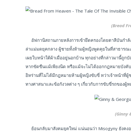
(Bread F
อัฟกานิสถานภายหลังการเข้ายึดครองโดยตาลีบันกำลังท
ล่าแม่มดยุคกลาง ผู้ชายทั้งห้ามผู้หญิงพูดคุยในที่สาธารณะ
เผยใบหน้าใต้ผ้าเมื่ออยู่นอกบ้าน ทุกอย่างที่กล่าวมานี้
หากขัดขืนแม้เพียงนิด หรือแม้จะไม่ได้ออกกฎหมายบังคับ 
อิหร่านที่ไม่ได้มีกฎหมายห้ามผู้หญิงขับขี่ ทว่าเจ้าหน้าท
ทางศาสนาและข้อกังวลต่าง ๆ เกี่ยวกับการขับขี่รถของผู้ห
(Ginny 
ย้อนกลับมาสังคมยุคใหม่ แน่นอนว่า Misogyny ยังคงอยู