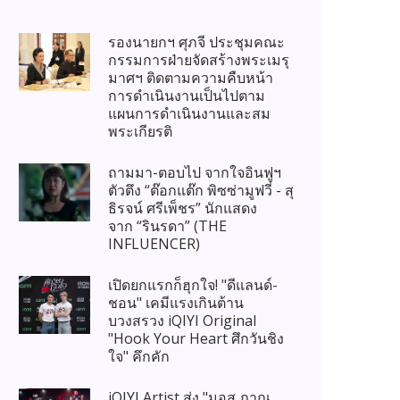
รองนายกฯ ศุภจี ประชุมคณะ
กรรมการฝ่ายจัดสร้างพระเมรุ
มาศฯ ติดตามความคืบหน้า
การดำเนินงานเป็นไปตาม
แผนการดำเนินงานและสม
พระเกียรติ
ถามมา-ตอบไป จากใจอินฟูฯ
ตัวตึง “ต๊อกแต๊ก พิซซ่ามูฟวี่ - สุ
ธิรจน์ ศรีเพ็ชร” นักแสดง
จาก “รินรดา” (THE
INFLUENCER)
เปิดยกแรกก็ฮุกใจ! "ดีแลนด์-
ชอน" เคมีแรงเกินต้าน
บวงสรวง iQIYI Original
"Hook Your Heart ศึกวันชิง
ใจ" คึกคัก
iQIYI Artist ส่ง "มอส ภาณุ