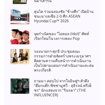
นมาเสาร์นี้
ฮุนได ร่วมฉลองชัย “ช้างศึก” เปิดบ้าน
ชนะมาเลเซีย 2-0 ศึก ASEAN
Hyundai Cup™ 2026
จุดกำเนิดของ “ไอดอล (Idol)” ศัพท์
เรียกใหม่ในวงการเพลง Pop
รองนายกฯ ศุภจี ประชุมคณะ
กรรมการฝ่ายจัดสร้างพระเมรุมาศฯ
ติดตามความคืบหน้าการดำเนินงาน
เป็นไปตามแผนการดำเนินงานและสม
พระเกียรติ
ถามมา-ตอบไป จากใจอินฟูฯ ตัวตึง
“ต๊อกแต๊ก พิซซ่ามูฟวี่ - สุธิรจน์ ศรีเพ็
ชร” นักแสดงจาก “รินรดา” (THE
INFLUENCER)