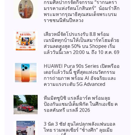
กรมศิลปากรจัดกิจกรรม “รากนครา
มรรคาแห่งรัตนโกสินทร์” น้อมรำลึก
พระมหากรุณาธิคุณสมเด็จพระบรม
ราชชนนีพันปีหลวง
เสียวหมี่จัดโปรแรงรับ 8.8 พร้อม
เนรมิตทุกบ้านให้เป็นสมาร์ทโฮมด้วย
ส่วนลดสูงสุด 50% บน Shopee เริ่ม
แล้ววันนี้เวลา 20:00 น. ถึง 10 ส.ค. 69
HUAWEI Pura 90s Series เปิดพรีออ
เดอร์แล้ววันนี้ ชูที่สุดแห่งนวัตกรรม
การถ่ายภาพ พร้อม AI อัจฉริยะและ
ความแรงระดับ 5G Advanced
ทีมมิตซูบิชิ แรลลี่อาร์ต พร้อมลุย
ป้องกันแชมป์เต็มพิกัด ในศึกเอเชีย ค
รอสคันทรี แรลลี่ 2026
3 นัด 3 ชัย! ฮุนไดปลุกพลังแฟนบอล
ไทย รวมพลเชียร์ “ช้างศึก” ลุยเมีย