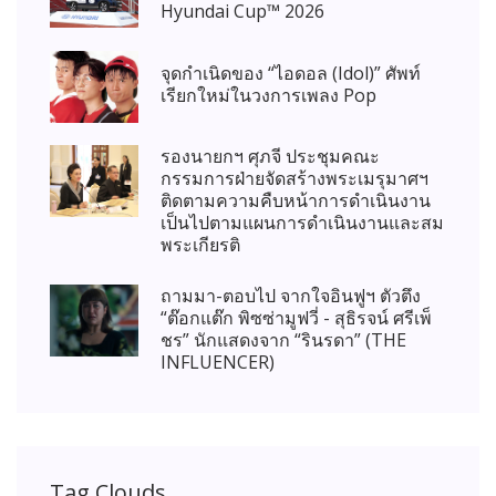
Hyundai Cup™ 2026
จุดกำเนิดของ “ไอดอล (Idol)” ศัพท์
เรียกใหม่ในวงการเพลง Pop
รองนายกฯ ศุภจี ประชุมคณะ
กรรมการฝ่ายจัดสร้างพระเมรุมาศฯ
ติดตามความคืบหน้าการดำเนินงาน
เป็นไปตามแผนการดำเนินงานและสม
พระเกียรติ
ถามมา-ตอบไป จากใจอินฟูฯ ตัวตึง
“ต๊อกแต๊ก พิซซ่ามูฟวี่ - สุธิรจน์ ศรีเพ็
ชร” นักแสดงจาก “รินรดา” (THE
INFLUENCER)
Tag Clouds