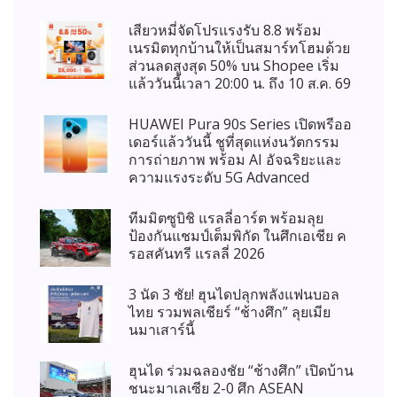
เสียวหมี่จัดโปรแรงรับ 8.8 พร้อม
เนรมิตทุกบ้านให้เป็นสมาร์ทโฮมด้วย
ส่วนลดสูงสุด 50% บน Shopee เริ่ม
แล้ววันนี้เวลา 20:00 น. ถึง 10 ส.ค. 69
HUAWEI Pura 90s Series เปิดพรีออ
เดอร์แล้ววันนี้ ชูที่สุดแห่งนวัตกรรม
การถ่ายภาพ พร้อม AI อัจฉริยะและ
ความแรงระดับ 5G Advanced
ทีมมิตซูบิชิ แรลลี่อาร์ต พร้อมลุย
ป้องกันแชมป์เต็มพิกัด ในศึกเอเชีย ค
รอสคันทรี แรลลี่ 2026
3 นัด 3 ชัย! ฮุนไดปลุกพลังแฟนบอล
ไทย รวมพลเชียร์ “ช้างศึก” ลุยเมีย
นมาเสาร์นี้
ฮุนได ร่วมฉลองชัย “ช้างศึก” เปิดบ้าน
ชนะมาเลเซีย 2-0 ศึก ASEAN