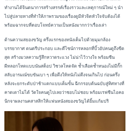
ทำงานได้จินตนาการสร้างสรรค์เรื่องราวและเหตุการณ์ใหม่ ๆ นำ
ไปสู่ปลายทางที่ทำให้ภาพรวมของเรื่องดูมีหัวจิตหัวใจจับต้องได้
พร้อมฉากจบที่ตอบโจทย์ความเป็นหนังมากกว่าเรื่องเล่า
ด้านความสยองขวัญ ครึ่งแรกของหนังเต็มไปด้วยมุมกล้อง
บรรยากาศ ดนตรีประกอบ และดีไซน์การหลอกที่บิ้วอัปคนดูถึงขีด
สุด สร้างมวลความรู้สึกหวาดระแวง ไม่น่าไว้วางใจ พร้อมซีน
ผีหลอกโหดแบบนันสต็อป วิชวลโหดจัด ช้ำเลือดช้ำหนองไม่มีกั๊ก
สลับอารมณ์ขบขันเบา ๆ เพื่อดึงให้หนังไม่ตึงจนเกินไป ก่อนครึ่ง
หลังจะยกระดับป่าช้าแตกแบบเต็มขั้น ฉีกกรอบต้นฉบับสู่ทิศทางที่
คาดเดาไม่ได้ วัดใจคนดูไปเลยว่าชอบไม่ชอบ พร้อมเรฟซีนไอคอ
นิกจาผลงานคสาสสิกให้แฟนหนังสยองขวัญได้ยิ้มแก้มปริ