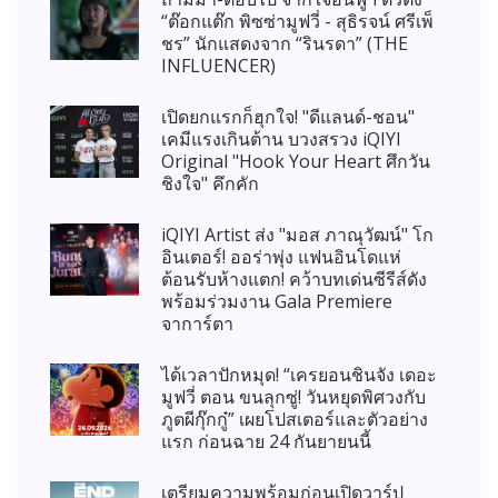
“ต๊อกแต๊ก พิซซ่ามูฟวี่ - สุธิรจน์ ศรีเพ็
ชร” นักแสดงจาก “รินรดา” (THE
INFLUENCER)
เปิดยกแรกก็ฮุกใจ! "ดีแลนด์-ชอน"
เคมีแรงเกินต้าน บวงสรวง iQIYI
Original "Hook Your Heart ศึกวัน
ชิงใจ" คึกคัก
iQIYI Artist ส่ง "มอส ภาณุวัฒน์" โก
อินเตอร์! ออร่าพุ่ง แฟนอินโดแห่
ต้อนรับห้างแตก! คว้าบทเด่นซีรีส์ดัง
พร้อมร่วมงาน Gala Premiere
จาการ์ตา
ได้เวลาปักหมุด! “เครยอนชินจัง เดอะ
มูฟวี่ ตอน ขนลุกซู่! วันหยุดพิศวงกับ
ภูตผีกุ๊กกู๋” เผยโปสเตอร์และตัวอย่าง
แรก ก่อนฉาย 24 กันยายนนี้
เตรียมความพร้อมก่อนเปิดวาร์ป