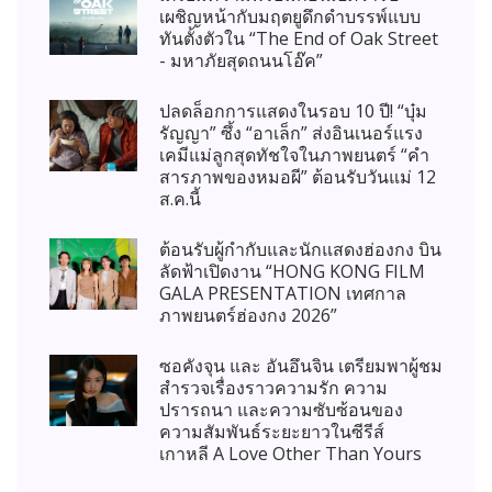
เผชิญหน้ากับมฤตยูดึกดำบรรพ์แบบ
ทันตั้งตัวใน “The End of Oak Street
- มหาภัยสุดถนนโอ๊ค”
ปลดล็อกการแสดงในรอบ 10 ปี! “บุ๋ม
รัญญา” ซึ้ง “อาเล็ก” ส่งอินเนอร์แรง
เคมีแม่ลูกสุดทัชใจในภาพยนตร์ “คำ
สารภาพของหมอผี” ต้อนรับวันแม่ 12
ส.ค.นี้
ต้อนรับผู้กำกับและนักแสดงฮ่องกง บิน
ลัดฟ้าเปิดงาน “HONG KONG FILM
GALA PRESENTATION เทศกาล
ภาพยนตร์ฮ่องกง 2026”
ซอคังจุน และ อันอึนจิน เตรียมพาผู้ชม
สำรวจเรื่องราวความรัก ความ
ปรารถนา และความซับซ้อนของ
ความสัมพันธ์ระยะยาวในซีรีส์
เกาหลี A Love Other Than Yours