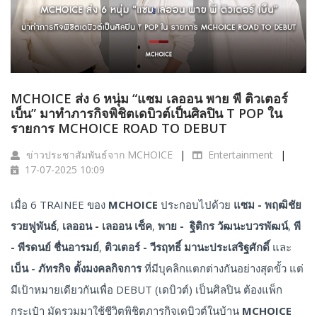
MCHOICE ส่ง 6 หนุ่ม “แซม เลออน พาย พี ติวเตอร์
เบ็น” มาทำภารกิจพิชิตเดบิวต์เป็นศิลปิน T POP ใน
รายการ MCHOICE ROAD TO DEBUT
ข่าวประชาสัมพันธ์จาก MCHOICE
Entertainment
17-07-2025 10:09
เมื่อ 6 TRAINEE ของ
MCHOICE
ประกอบไปด้วย
แซม - พฤฒิชัย
รวยฟูพันธ์
,
เลออน - เลออน เซ็ค
,
พาย - ฐิติกร วัฒนะบวรพัฒน์
,
พี
- พีรดนย์ ชื่นอารมย์
,
ติวเตอร์ - วีรฤทธิ์ มานะประเสริฐศักดิ์
และ
เบ็น - ภัทรกิจ ตั้งมงคลกิจการ
ที่มีบุคลิกแตกต่างกันอย่างสุดขั้ว แต่
มีเป้าหมายเดียวกันเพื่อ DEBUT (เดบิวต์) เป็นศิลปิน ต้องแพ็ก
กระเป๋า มัดรวมมาใช้ชีวิตพิชิตภารกิจเดบิวต์ในบ้าน
MCHOICE