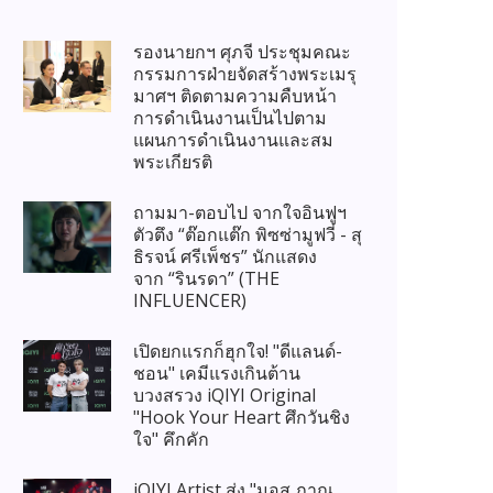
รองนายกฯ ศุภจี ประชุมคณะ
กรรมการฝ่ายจัดสร้างพระเมรุ
มาศฯ ติดตามความคืบหน้า
การดำเนินงานเป็นไปตาม
แผนการดำเนินงานและสม
พระเกียรติ
ถามมา-ตอบไป จากใจอินฟูฯ
ตัวตึง “ต๊อกแต๊ก พิซซ่ามูฟวี่ - สุ
ธิรจน์ ศรีเพ็ชร” นักแสดง
จาก “รินรดา” (THE
INFLUENCER)
เปิดยกแรกก็ฮุกใจ! "ดีแลนด์-
ชอน" เคมีแรงเกินต้าน
บวงสรวง iQIYI Original
"Hook Your Heart ศึกวันชิง
ใจ" คึกคัก
iQIYI Artist ส่ง "มอส ภาณุ