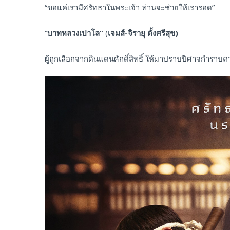
“ขอแค่เรามีศรัทธาในพระเจ้า ท่านจะช่วยให้เรารอด”
“
บาทหลวงเปาโล”
(
เจมส์-จิรายุ ตั้งศรีสุข)
ผู้ถูกเลือกจากดินแดนศักดิ์สิทธิ์ ให้มาปราบปีศาจกำราบค