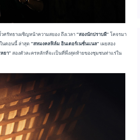
ขั้วศรัทธาเผชิญหน้าความสยอง ถึงเวลา
“สองนักปราบผี”
โคจรมา
ในตอนนี้ ล่าสุด
“สหมงคลฟิล์ม อินเตอร์เนชั่นแนล”
เผยสอง
เหยา”
สองตัวละครหลักที่จะเป็นที่พึ่งสุดท้ายของชุมชนท่าแร่ใน