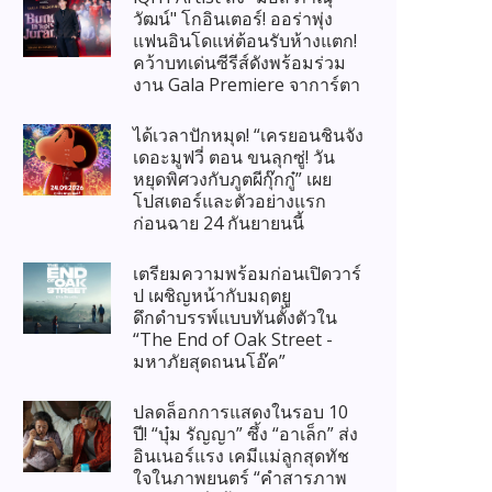
วัฒน์" โกอินเตอร์! ออร่าพุ่ง
แฟนอินโดแห่ต้อนรับห้างแตก!
คว้าบทเด่นซีรีส์ดังพร้อมร่วม
งาน Gala Premiere จาการ์ตา
ได้เวลาปักหมุด! “เครยอนชินจัง
เดอะมูฟวี่ ตอน ขนลุกซู่! วัน
หยุดพิศวงกับภูตผีกุ๊กกู๋” เผย
โปสเตอร์และตัวอย่างแรก
ก่อนฉาย 24 กันยายนนี้
เตรียมความพร้อมก่อนเปิดวาร์
ป เผชิญหน้ากับมฤตยู
ดึกดำบรรพ์แบบทันตั้งตัวใน
“The End of Oak Street -
มหาภัยสุดถนนโอ๊ค”
ปลดล็อกการแสดงในรอบ 10
ปี! “บุ๋ม รัญญา” ซึ้ง “อาเล็ก” ส่ง
อินเนอร์แรง เคมีแม่ลูกสุดทัช
ใจในภาพยนตร์ “คำสารภาพ