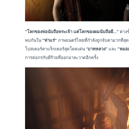
“โลกของพ่อนับถือพระเจ้า แต่โลกของผมนับถือผี...”
ต่าง
พบกันใน
“ท่าแร่”
ภาพยนตร์ไทยที่กำลังถูกจับตามากที่สุด
โปสเตอร์คาแร็กเตอร์สุดโดดเด่น “
บาทหลวง”
และ
“หมอ
การต่อกรกับผีร้ายที่ออกอาละวาดอีกครั้ง