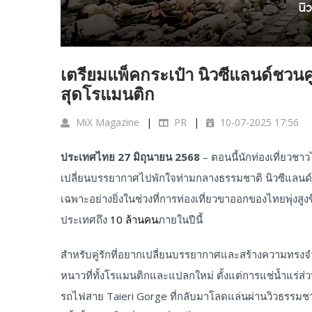
เตรียมแพ็คกระเป๋า นิวซีแลนด์ชวน
สุดโรแมนติก
MiX Magazine
PR
10-07-2025 17:56
ประเทศไทย
27 มิถุนายน 2568
– ตอนนี้นักท่องเที่ยวชา
เปลี่ยนบรรยากาศไปพักใจท่ามกลางธรรมชาติ นิวซีแลนด์จ
เฉพาะอย่างยิ่งในช่วงที่การท่องเที่ยวขาออกของไทยพุ่งสูง
ประเทศถึง
10 ล้านคน
ภายในปีนี้
สำหรับคู่รักที่อยากเปลี่ยนบรรยากาศและสร้างความทรงจ
หนาวที่ทั้งโรแมนติกและแปลกใหม่ ตั้งแต่การแช่น้ำแร่ส่
รถไฟสาย Taieri Gorge ที่กลับมาโลดแล่นผ่านวิวธรรมชาติอั