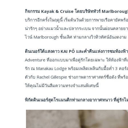
กิจกรรม
Kayak & Cruise โดยบริษัททัวร์ Marlborou
บริการอีกครั้งในฤดูนี้ เริ่มต้นวันด้วยการพายเรือคายั
น่ารักๆ อย่างแมวน้ำและปลากระเบน จากนั้นผ่อนคลายย
ไวน์ Marlborough ชั้นเลิศ ท่ามกลางวิวทิวทัศน์อันงดงาม
ดินเนอร์ใต้แสงดาว
KAI PŌ และค่ำคืนแห่งการชมท้องฟ้า
Adventure ที่ออกแบบมาเพื่อคู่รักโดยเฉพาะ ให้ท้องฟ้า
รัก ณ Manakau Lodge พร้อมเพลิดเพลินกับมื้อค่ำ 3 คอ
ตัวกับ Rachel Gillespie ช่างภาพดาราศาสตร์ชื่อดัง ที่พร
ให้คุณไม่มีวันลืมความทรงจำแสนพิเศษนี้
พิกัดดินเนอร์สุดโรแมนติกท่ามกลางอากาศหนาว ที่คู่รัก