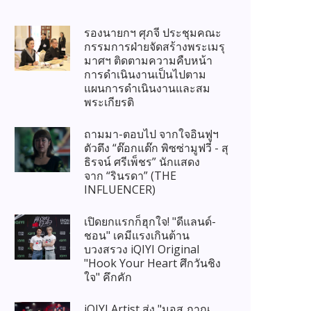
รองนายกฯ ศุภจี ประชุมคณะ
กรรมการฝ่ายจัดสร้างพระเมรุ
มาศฯ ติดตามความคืบหน้า
การดำเนินงานเป็นไปตาม
แผนการดำเนินงานและสม
พระเกียรติ
ถามมา-ตอบไป จากใจอินฟูฯ
ตัวตึง “ต๊อกแต๊ก พิซซ่ามูฟวี่ - สุ
ธิรจน์ ศรีเพ็ชร” นักแสดง
จาก “รินรดา” (THE
INFLUENCER)
เปิดยกแรกก็ฮุกใจ! "ดีแลนด์-
ชอน" เคมีแรงเกินต้าน
บวงสรวง iQIYI Original
"Hook Your Heart ศึกวันชิง
ใจ" คึกคัก
iQIYI Artist ส่ง "มอส ภาณุ