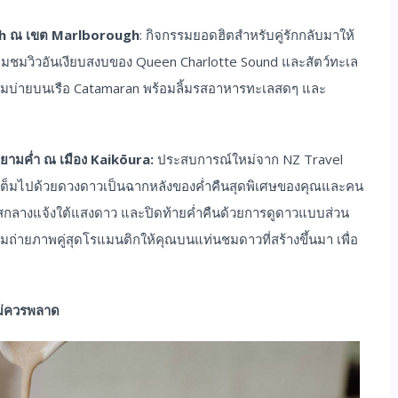
gh ณ เขต Marlborough
: กิจกรรมยอดฮิตสำหรับคู่รักกลับมาให้
คพร้อมชมวิวอันเงียบสงบของ Queen Charlotte Sound และสัตว์ทะเล
ามบ่ายบนเรือ Catamaran พร้อมลิ้มรสอาหารทะเลสดๆ และ
ยามค่ำ ณ เมือง Kaikōura:
ประสบการณ์ใหม่จาก NZ Travel
ที่เต็มไปด้วยดวงดาวเป็นฉากหลังของค่ำคืนสุดพิเศษของคุณและคน
ร์สกลางแจ้งใต้แสงดาว และปิดท้ายค่ำคืนด้วยการดูดาวแบบส่วน
้อมถ่ายภาพคู่สุดโรแมนติกให้คุณบนแท่นชมดาวที่สร้างขึ้นมา เพื่อ
ไม่ควรพลาด