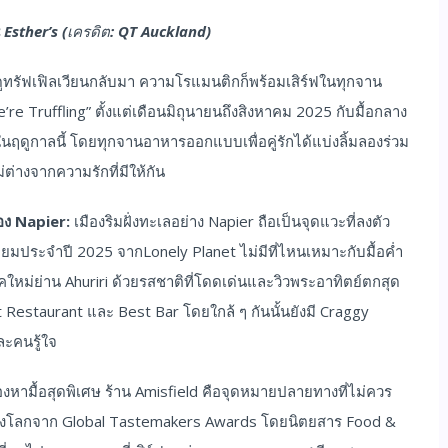
Esther’s (เครดิต: QT Auckland)
ฤดูทรัฟเฟิลเวียนกลับมา ความโรแมนติกก็พร้อมเสิร์ฟในทุกจาน
 Truffling” ตั้งแต่เดือนมิถุนายนถึงสิงหาคม 2025 กับมื้อกลาง
สุดในฤดูกาลนี้ โดยทุกจานอาหารออกแบบเพื่อคู่รักได้แบ่งลิ้มลองร่วม
่ต่างจากความรักที่มีให้กัน
อง Napier:
เมืองริมฝั่งทะเลอย่าง Napier ถือเป็นจุดแวะที่ลงตัว
ยี่ยมประจำปี 2025 จากLonely Planet ไม่มีที่ไหนเหมาะกับมื้อค่ำ
ใหม่ย่าน Ahuriri ด้วยรสชาติที่โดดเด่นและวิวพระอาทิตย์ตกสุด
t Restaurant และ Best Bar โดยใกล้ ๆ กันนั้นยังมี Craggy
ะคนรู้ใจ
งมองหามื้อสุดพิเศษ ร้าน Amisfield คือจุดหมายปลายทางที่ไม่ควร
ับ 3 ของโลกจาก Global Tastemakers Awards โดยนิตยสาร Food &