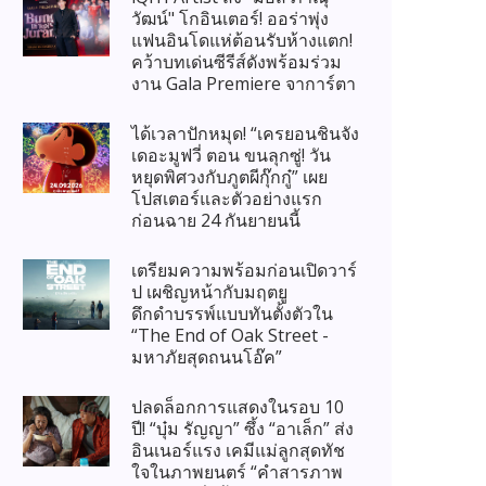
วัฒน์" โกอินเตอร์! ออร่าพุ่ง
แฟนอินโดแห่ต้อนรับห้างแตก!
คว้าบทเด่นซีรีส์ดังพร้อมร่วม
งาน Gala Premiere จาการ์ตา
ได้เวลาปักหมุด! “เครยอนชินจัง
เดอะมูฟวี่ ตอน ขนลุกซู่! วัน
หยุดพิศวงกับภูตผีกุ๊กกู๋” เผย
โปสเตอร์และตัวอย่างแรก
ก่อนฉาย 24 กันยายนนี้
เตรียมความพร้อมก่อนเปิดวาร์
ป เผชิญหน้ากับมฤตยู
ดึกดำบรรพ์แบบทันตั้งตัวใน
“The End of Oak Street -
มหาภัยสุดถนนโอ๊ค”
ปลดล็อกการแสดงในรอบ 10
ปี! “บุ๋ม รัญญา” ซึ้ง “อาเล็ก” ส่ง
อินเนอร์แรง เคมีแม่ลูกสุดทัช
ใจในภาพยนตร์ “คำสารภาพ