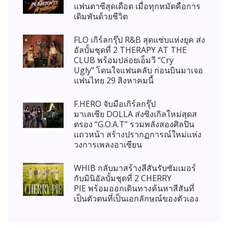
แฟนตาซีสุดเดือด เมื่อทุกหมัดคือการ
เดิมพันด้วยชีวิต
FLO เกิร์ลกรุ๊ป R&B สุดแซ่บแห่งยุค ส่ง
อัลบั้มชุดที่ 2 THERAPY AT THE
CLUB พร้อมปล่อยเอ็มวี “Cry
Ugly” โดนใจแฟนคลับ ก่อนบินมาเจอ
แฟนไทย 29 สิงหาคมนี้
F.HERO จับมือเกิร์ลกรุ๊ป
มาเลเซีย DOLLA ส่งซิงเกิลใหม่สุดส
ตรอง “G.O.A.T” รวมพลังสองศิลปิน
แถวหน้า สร้างปรากฏการณ์ใหม่แห่ง
วงการเพลงอาเซียน
WHIB กลับมาสร้างสีสันรับซัมเมอร์
กับมินิอัลบั้มชุดที่ 2 CHERRY
PIE พร้อมออกเดินทางค้นหาสีสันที่
เป็นตัวตนที่เป็นเอกลักษณ์ของตัวเอง