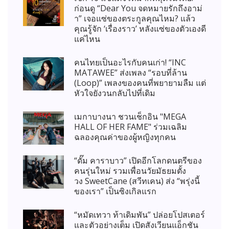
ก่อนดู “Dear You จดหมายรักถึงอาม่
า” เจอแซ่ของตระกูลคุณไหม? แล้ว
คุณรู้จัก ‘เรื่องราว’ หลังแซ่ของตัวเองดี
แค่ไหน
คนไทยเป็นอะไรกับคนเก่า! “INC
MATAWEE” ส่งเพลง “รอบที่ล้าน
(Loop)” เพลงของคนที่พยายามลืม แต่
หัวใจยังวนกลับไปที่เดิม
เมกาบางนา ชวนเช็กอิน "MEGA
HALL OF HER FAME" ร่วมเฉลิม
ฉลองคุณค่าของผู้หญิงทุกคน
“ดั๊ม คาราบาว” เปิดอีกโลกดนตรีของ
คนรุ่นใหม่ รวมเพื่อนวัยมัธยมตั้ง
วง SweetCane (สวีทเคน) ส่ง “พรุ่งนี้
ของเรา” เป็นซิงเกิลแรก
“หมัดเทวา ท้าเดิมพัน” ปล่อยโปสเตอร์
และตัวอย่างเต็ม เปิดสังเวียนแอ็กชัน