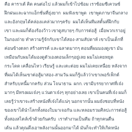
คือ คาราเต้ คิด คนต่อไป แล้วผมก็เข้าไปซ้อม เราซ้อมซีเควนซ์
ฝึกฝนและฉากแอ็กชั่นที่ยุ่งยาก ผมฟังเขาพูด เขาพูดภาษาจีนกลาง
และอังกฤษได้คล่องแคล่วมากๆครับ ผมได้เห็นทีมสตั้นท์ฝึกกับ
เขา และผมก็ต้องร้องว้าว เขาดูสบายๆ กับการต่อสู้ เมื่อพวกเราอยู่
ในกองถ่าย ทำความรู้จักกับเขาได้สอง-สามสัปดาห์ เขาเป็นเด็กที่
ค่อนข้างตลก สร้างสรรค์ และฉลาดมากๆ ตอนที่ผมมองดูเขา มัน
เหมือนกับผมได้มองดูตัวเองตอนเล็กๆอยู่เลย ผมไม่เคยหยุด
กระโดด เคลื่อนไหว เรียนรู้ และเตะต่อย ผมไม่เคยเหนื่อย หลังจาก
ที่ผมได้เห็นเขาต่อสู้มาสอง-สามวัน ผมก็รู้แล้วว่าเขาเพอร์เฟ็กต์
สำหรับบทนี้มากครับ ส่วน โจนาธาน ผกก. เขามีบรรยากาศที่เจ๋ง
มากๆ มีทรงผมเจ๋งๆ แว่นตาเจ๋งๆ ทุกอย่างเลย เขาเป็นคนที่เจ๋ง ผมก็
เลยรู้ว่าเขาจะสร้างหนังที่เจ๋งได้แน่ๆ นอกจากนั้น ผมยังชอบที่หนัง
ของเขาได้นำโลกทั้งสองใบมาเจอกัน และหลอมรวมศิลปะการต่อสู้
ทั้งสองสไตล์เข้าด้วยกันครับ เราทำงานเป็นทีม ถ้าทุกคนตื่น
เต้น แล้วคุณดึงเอาพลังงานนั้นออกมาได้ มันก็จะทำให้เกิดหนัง