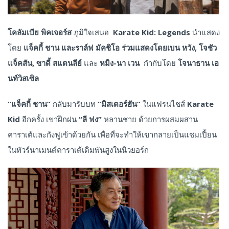
โคลัมเบีย พิคเจอร์ส
ภูมิใจเสนอ
Karate Kid: Legends
นำแสดง
โดย
แจ็คกี้ ชาน และราล์ฟ มัคชิโอ ร่วมแสดงโดยเบน หวัง, โจชัว
แจ็คสัน, ซาดี้ สแตนลีย์
และ
หมิง-นา เวน
กำกับโดย
โจนาธาน เอ
นท์วิสเซิล
“แจ็คกี้ ชาน”
กลับมารับบท
“มิสเตอร์ฮัน”
ในแฟรนไชส์
Karate
Kid
อีกครั้ง เขาฝึกฝน
“ลี ฟง”
หลานชาย ด้วยการผสมผสาน
คาราเต้และกังฟูเข้าด้วยกัน เพื่อที่จะทำให้เขากลายเป็นแชมเปี้ยน
ในทัวร์นาเมนต์คาราเต้เดิมพันสูงในนิวยอร์ก