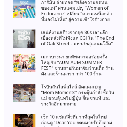
การ์มิน ถ่ายทอด “พลังความอดทน
ของแม่” ผ่านแคมเปญ “Women of
Endurance” เปลี่ยน “ความเหนื่อยล้า
ที่มองไม่เห็น” สู่ความเข้าใจร่างกาย
เสน่ห์งานสร้างจากยุค 80s เจาะลึก
เบื้องหลังที่ไม่พึ่งแค่ CGI ใน “The End
of Oak Street - มหาภัยสุดถนนโอ๊ค”
เมกาบางนา ยกทัพความอร่อยครั้ง
ใหญ่กับ “AUM AUM SUMMER
FEST” ชวนสายกินมาชิมร้านเด็ด ร้าน
ดัง และร้านดารา กว่า 100 ร้าน
โรบินสันไลฟ์สไตล์ อัดแคมเปญ
“Mom Moments” กระตุ้นกำลังซื้อวัน
แม่ ชวนลุ้นทริปญี่ปุ่น จี้เพชรแท้ และ
รางวัลอีกมากมาย
เช็ก 10 แซ่แต้จิ๋วที่มากที่สุดในไทย!
ก่อนดู “Dear You จดหมายรักถึงอาม่