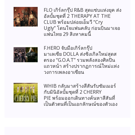
FLO เกิร์ลกรุ๊ป R&B สุดแซ่บแห่งยุค ส่ง
อัลบั้มชุดที่ 2 THERAPY AT THE
CLUB พร้อมปล่อยเอ็มวี “Cry
Ugly” โดนใจแฟนคลับ ก่อนบินมาเจอ
แฟนไทย 29 สิงหาคมนี้
F.HERO จับมือเกิร์ลกรุ๊ป
มาเลเซีย DOLLA ส่งซิงเกิลใหม่สุดส
ตรอง “G.O.A.T” รวมพลังสองศิลปิน
แถวหน้า สร้างปรากฏการณ์ใหม่แห่ง
วงการเพลงอาเซียน
WHIB กลับมาสร้างสีสันรับซัมเมอร์
กับมินิอัลบั้มชุดที่ 2 CHERRY
PIE พร้อมออกเดินทางค้นหาสีสันที่
เป็นตัวตนที่เป็นเอกลักษณ์ของตัวเอง