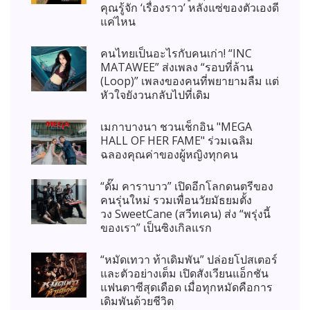
คุณรู้จัก ‘เรื่องราว’ หลังแซ่ของตัวเองดี
แค่ไหน
คนไทยเป็นอะไรกับคนเก่า! “INC
MATAWEE” ส่งเพลง “รอบที่ล้าน
(Loop)” เพลงของคนที่พยายามลืม แต่
หัวใจยังวนกลับไปที่เดิม
เมกาบางนา ชวนเช็กอิน "MEGA
HALL OF HER FAME" ร่วมเฉลิม
ฉลองคุณค่าของผู้หญิงทุกคน
“ดั๊ม คาราบาว” เปิดอีกโลกดนตรีของ
คนรุ่นใหม่ รวมเพื่อนวัยมัธยมตั้ง
วง SweetCane (สวีทเคน) ส่ง “พรุ่งนี้
ของเรา” เป็นซิงเกิลแรก
“หมัดเทวา ท้าเดิมพัน” ปล่อยโปสเตอร์
และตัวอย่างเต็ม เปิดสังเวียนแอ็กชัน
แฟนตาซีสุดเดือด เมื่อทุกหมัดคือการ
เดิมพันด้วยชีวิต