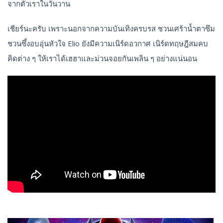
จากตัวเราในวันวาน
เชียร์นะครับ เพราะนอกจากความบันเทิงครบรส ชวนเศร้าน้ำตาซึม
ชวนซึ้งอบอุ่นหัวใจ Elio ยังมีความเนิร์ดอวกาศ เนิร์ดทฤษฎีสมคบ
คิดต่าง ๆ ให้เราได้เฮฮาและม่วนจอยกันเพลิน ๆ อย่างแน่นอน