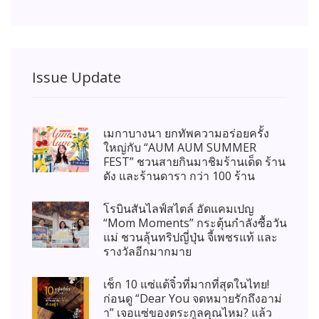
Issue Update
เมกาบางนา ยกทัพความอร่อยครั้ง
ใหญ่กับ “AUM AUM SUMMER
FEST” ชวนสายกินมาชิมร้านเด็ด ร้าน
ดัง และร้านดารา กว่า 100 ร้าน
โรบินสันไลฟ์สไตล์ อัดแคมเปญ
“Mom Moments” กระตุ้นกำลังซื้อวัน
แม่ ชวนลุ้นทริปญี่ปุ่น จี้เพชรแท้ และ
รางวัลอีกมากมาย
เช็ก 10 แซ่แต้จิ๋วที่มากที่สุดในไทย!
ก่อนดู “Dear You จดหมายรักถึงอาม่
า” เจอแซ่ของตระกูลคุณไหม? แล้ว