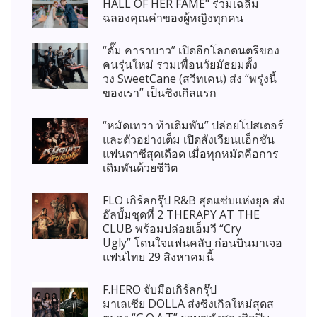
HALL OF HER FAME" ร่วมเฉลิม
ฉลองคุณค่าของผู้หญิงทุกคน
“ดั๊ม คาราบาว” เปิดอีกโลกดนตรีของ
คนรุ่นใหม่ รวมเพื่อนวัยมัธยมตั้ง
วง SweetCane (สวีทเคน) ส่ง “พรุ่งนี้
ของเรา” เป็นซิงเกิลแรก
“หมัดเทวา ท้าเดิมพัน” ปล่อยโปสเตอร์
และตัวอย่างเต็ม เปิดสังเวียนแอ็กชัน
แฟนตาซีสุดเดือด เมื่อทุกหมัดคือการ
เดิมพันด้วยชีวิต
FLO เกิร์ลกรุ๊ป R&B สุดแซ่บแห่งยุค ส่ง
อัลบั้มชุดที่ 2 THERAPY AT THE
CLUB พร้อมปล่อยเอ็มวี “Cry
Ugly” โดนใจแฟนคลับ ก่อนบินมาเจอ
แฟนไทย 29 สิงหาคมนี้
F.HERO จับมือเกิร์ลกรุ๊ป
มาเลเซีย DOLLA ส่งซิงเกิลใหม่สุดส