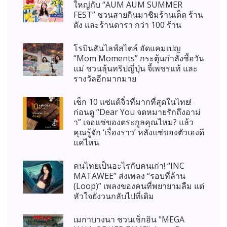
ใหญ่กับ “AUM AUM SUMMER
FEST” ชวนสายกินมาชิมร้านเด็ด ร้าน
ดัง และร้านดารา กว่า 100 ร้าน
โรบินสันไลฟ์สไตล์ อัดแคมเปญ
“Mom Moments” กระตุ้นกำลังซื้อวัน
แม่ ชวนลุ้นทริปญี่ปุ่น จี้เพชรแท้ และ
รางวัลอีกมากมาย
เช็ก 10 แซ่แต้จิ๋วที่มากที่สุดในไทย!
ก่อนดู “Dear You จดหมายรักถึงอาม่
า” เจอแซ่ของตระกูลคุณไหม? แล้ว
คุณรู้จัก ‘เรื่องราว’ หลังแซ่ของตัวเองดี
แค่ไหน
คนไทยเป็นอะไรกับคนเก่า! “INC
MATAWEE” ส่งเพลง “รอบที่ล้าน
(Loop)” เพลงของคนที่พยายามลืม แต่
หัวใจยังวนกลับไปที่เดิม
เมกาบางนา ชวนเช็กอิน "MEGA