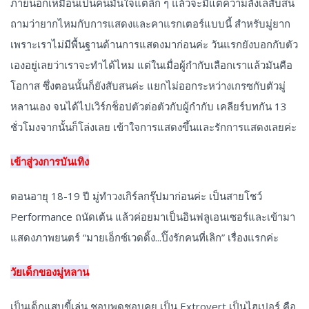
ภายนอกเหมือนเป็นคนมั่นใจแต่ลึก ๆ แล้วจะมีแต่ความลังเลสับสน
ถามว่ายากไหมกับการแสดงและคาแรกเตอร์แบบนี้ สำหรับมู่ยาก
เพราะเราไม่มีพื้นฐานด้านการแสดงมาก่อนค่ะ วันแรกยังบอกกับตัว
เองอยู่เลยว่าเราจะทำได้ไหม แต่ในเมื่อผู้กำกับเลือกเราแล้วมันคือ
โอกาส ซึ่งตอนนั้นก็ยังสับสนค่ะ แยกไม่ออกระหว่างเกรซกับตัวมู่
หลานเอง จนได้ไปเวิร์กช็อปตัวต่อตัวกับผู้กำกับ เคลียร์บทกัน 13
ชั่วโมงจากนั้นก็โล่งเลย เข้าใจการแสดงขึ้นและรักการแสดงเลยค่ะ
เข้าสู่วงการบันเทิง
ตอนอายุ 18-19 ปี มู่ทำวงเกิร์ลกรุ๊ปมาก่อนค่ะ เป็นสายโชว์
Performance ถนัดเต้น แล้วค่อยมาเป็นอินฟลูเอนเซอร์และเข้ามา
แสดงภาพยนตร์ “มายเอ็กซ์เวดดิ้ง...ปิ๊งรักคนที่เลิก” เรื่องแรกค่ะ
วัยเด็กของมู่หลาน
เป็นเด็กแสบขี้เล่น ชอบพูดชอบคุย เป็น Extrovert เป็นไฮเปอร์ คือ