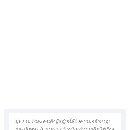
มู่หลาน ตัวละครเด็กผู้หญิงที่มีทั้งความกล้าหาญ
และเสียสละในภาพยนตร์แอนิเมชันจากดิสนีย์เรื่อง