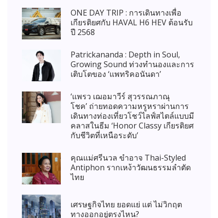
ONE DAY TRIP : การเดินทางเพื่อ
เกียรติยศกับ HAVAL H6 HEV ต้อนรับ
ปี 2568
Patrickananda : Depth in Soul,
Growing Sound ท่วงทำนองและการ
เติบโตของ ‘แพทริคอนันดา’
‘แพรว เฌอมาวีร์ สุวรรณภาณุ
โชค’ ถ่ายทอดความหรูหราผ่านการ
เดินทางท่องเที่ยวโชว์ไลฟ์สไตล์แบบมี
คลาสในธีม ‘Honor Classy เกียรติยศ
กับชีวิตที่เหนือระดับ’
คุณแม่ศรีนวล ขำอาจ Thai-Styled
Antiphon รากเหง้าวัฒนธรรมลำตัด
ไทย
เศรษฐกิจไทย ยอดแย่ แต่ ไม่วิกฤต
ทางออกอยู่ตรงไหน?