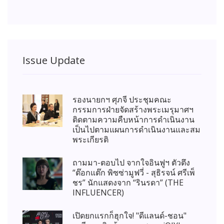
Issue Update
รองนายกฯ ศุภจี ประชุมคณะ
กรรมการฝ่ายจัดสร้างพระเมรุมาศฯ
ติดตามความคืบหน้าการดำเนินงาน
เป็นไปตามแผนการดำเนินงานและสม
พระเกียรติ
ถามมา-ตอบไป จากใจอินฟูฯ ตัวตึง
“ต๊อกแต๊ก พิซซ่ามูฟวี่ - สุธิรจน์ ศรีเพ็
ชร” นักแสดงจาก “รินรดา” (THE
INFLUENCER)
เปิดยกแรกก็ฮุกใจ! "ดีแลนด์-ชอน"