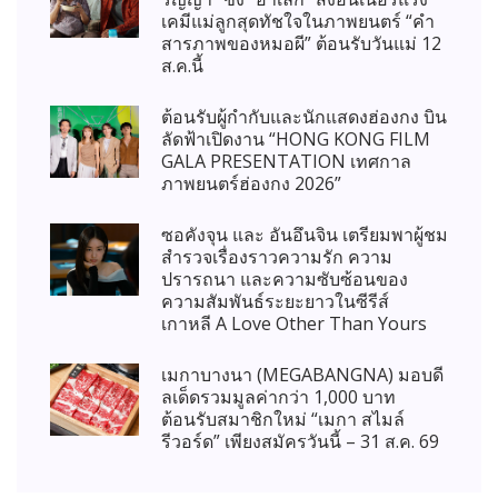
เคมีแม่ลูกสุดทัชใจในภาพยนตร์ “คำ
สารภาพของหมอผี” ต้อนรับวันแม่ 12
ส.ค.นี้
ต้อนรับผู้กำกับและนักแสดงฮ่องกง บิน
ลัดฟ้าเปิดงาน “HONG KONG FILM
GALA PRESENTATION เทศกาล
ภาพยนตร์ฮ่องกง 2026”
ซอคังจุน และ อันอึนจิน เตรียมพาผู้ชม
สำรวจเรื่องราวความรัก ความ
ปรารถนา และความซับซ้อนของ
ความสัมพันธ์ระยะยาวในซีรีส์
เกาหลี A Love Other Than Yours
เมกาบางนา (MEGABANGNA) มอบดี
ลเด็ดรวมมูลค่ากว่า 1,000 บาท
ต้อนรับสมาชิกใหม่ “เมกา สไมล์
รีวอร์ด” เพียงสมัครวันนี้ – 31 ส.ค. 69