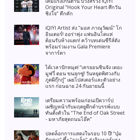
เคมีแรงเกินต้าน บวงสรวง iQIYI
Original "Hook Your Heart ศึกวัน
ชิงใจ" คึกคัก
iQIYI Artist ส่ง "มอส ภาณุวัฒน์" โก
อินเตอร์! ออร่าพุ่ง แฟนอินโดแห่
ต้อนรับห้างแตก! คว้าบทเด่นซีรีส์ดัง
พร้อมร่วมงาน Gala Premiere
จาการ์ตา
ได้เวลาปักหมุด! “เครยอนชินจัง เดอะ
มูฟวี่ ตอน ขนลุกซู่! วันหยุดพิศวงกับ
ภูตผีกุ๊กกู๋” เผยโปสเตอร์และตัวอย่าง
แรก ก่อนฉาย 24 กันยายนนี้
เตรียมความพร้อมก่อนเปิดวาร์ป
เผชิญหน้ากับมฤตยูดึกดำบรรพ์แบบ
ทันตั้งตัวใน “The End of Oak Street
- มหาภัยสุดถนนโอ๊ค”
ปลดล็อกการแสดงในรอบ 10 ปี! “บุ๋ม
รัญญา” ซึ้ง “อาเล็ก” ส่งอินเนอร์แรง