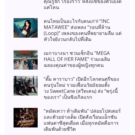
คุณรู้จัก ‘เรื่องราว’ หลังแซ่ของตัวเองดี
แค่ไหน
คนไทยเป็นอะไรกับคนเก่า! “INC
MATAWEE” ส่งเพลง “รอบที่ล้าน
(Loop)” เพลงของคนที่พยายามลืม แต่
หัวใจยังวนกลับไปที่เดิม
เมกาบางนา ชวนเช็กอิน "MEGA
HALL OF HER FAME" ร่วมเฉลิม
ฉลองคุณค่าของผู้หญิงทุกคน
“ดั๊ม คาราบาว” เปิดอีกโลกดนตรีของ
คนรุ่นใหม่ รวมเพื่อนวัยมัธยมตั้ง
วง SweetCane (สวีทเคน) ส่ง “พรุ่งนี้
ของเรา” เป็นซิงเกิลแรก
“หมัดเทวา ท้าเดิมพัน” ปล่อยโปสเตอร์
และตัวอย่างเต็ม เปิดสังเวียนแอ็กชัน
แฟนตาซีสุดเดือด เมื่อทุกหมัดคือการ
เดิมพันด้วยชีวิต