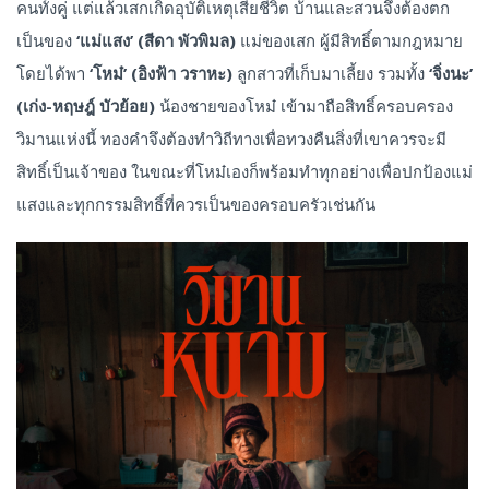
คนทั้งคู่ แต่แล้วเสกเกิดอุบัติเหตุเสียชีวิต บ้านและสวนจึงต้องตก
เป็นของ
‘แม่แสง’ (สีดา พัวพิมล)
แม่ของเสก ผู้มีสิทธิ์ตามกฎหมาย
โดยได้พา
‘โหม๋’ (อิงฟ้า วราหะ)
ลูกสาวที่เก็บมาเลี้ยง รวมทั้ง
‘จิ่งนะ’
(เก่ง-หฤษฎ์ บัวย้อย)
น้องชายของโหม๋ เข้ามาถือสิทธิ์ครอบครอง
วิมานแห่งนี้ ทองคำจึงต้องทำวิถีทางเพื่อทวงคืนสิ่งที่เขาควรจะมี
สิทธิ์เป็นเจ้าของ ในขณะที่โหม๋เองก็พร้อมทำทุกอย่างเพื่อปกป้องแม่
แสงและทุกกรรมสิทธิ์ที่ควรเป็นของครอบครัวเช่นกัน