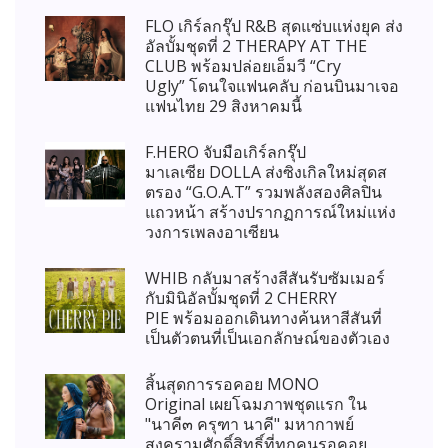
FLO เกิร์ลกรุ๊ป R&B สุดแซ่บแห่งยุค ส่ง
อัลบั้มชุดที่ 2 THERAPY AT THE
CLUB พร้อมปล่อยเอ็มวี “Cry
Ugly” โดนใจแฟนคลับ ก่อนบินมาเจอ
แฟนไทย 29 สิงหาคมนี้
F.HERO จับมือเกิร์ลกรุ๊ป
มาเลเซีย DOLLA ส่งซิงเกิลใหม่สุดส
ตรอง “G.O.A.T” รวมพลังสองศิลปิน
แถวหน้า สร้างปรากฏการณ์ใหม่แห่ง
วงการเพลงอาเซียน
WHIB กลับมาสร้างสีสันรับซัมเมอร์
กับมินิอัลบั้มชุดที่ 2 CHERRY
PIE พร้อมออกเดินทางค้นหาสีสันที่
เป็นตัวตนที่เป็นเอกลักษณ์ของตัวเอง
สิ้นสุดการรอคอย MONO
Original เผยโฉมภาพชุดแรก ใน
"นาคี๓ ครุฑา นาคี" มหากาพย์
สงครามศักดิ์สิทธิ์ที่ทุกคนรอคอย