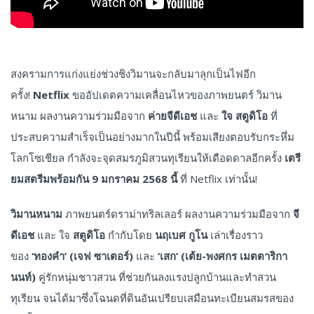
สงครามการแก่งแย่งช่วงชิงวิมานจะกลับมาลุกเป็นไฟอีก
ครั้ง!
Netflix
ขออัปเดตความเคลื่อนไหวของภาพยนตร์ วิมาน
หนาม ผลงานความร่วมมือจาก
ค่ายจีดีเอช
และ
ใจ สตูดิโอ
ที่
ประสบความสำเร็จเป็นอย่างมากในปีนี้ พร้อมเสียงตอบรับกระหึ่ม
โลกโซเชียล กำลังจะจุดสมรภูมิสวนทุเรียนให้เดือดดาลอีกครั้ง
เตรี
ยมสตรีมพร้อมกัน 9 มกราคม 2568 นี้
ที่ Netflix เท่านั้น!
วิมานหนาม
ภาพยนตร์ดราม่าทริลเลอร์ ผลงานความร่วมมือจาก
จี
ดีเอช
และ ใจ
สตูดิโอ
กำกับโดย
นฤเบศ กูโน
เล่าเรื่องราว
ของ
‘ทองคำ’ (เจฟ ซาเตอร์)
และ
‘เสก’ (เต้ย-พงศกร เมตตาริกา
นนท์)
คู่รักหนุ่มชาวสวน ที่ช่วยกันลงแรงปลูกบ้านและทำสวน
ทุเรียน จนได้มาซึ่งโฉนดที่ดินอันเปรียบเสมือนทะเบียนสมรสของ