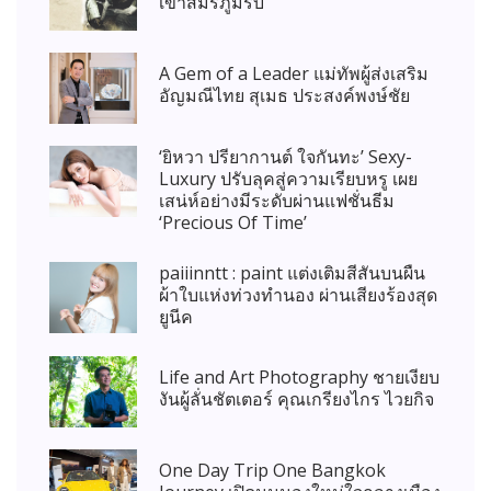
เข้าสมรภูมิรบ
A Gem of a Leader แม่ทัพผู้ส่งเสริม
อัญมณีไทย สุเมธ ประสงค์พงษ์ชัย
‘ยิหวา ปรียากานต์ ใจกันทะ’ Sexy-
Luxury ปรับลุคสู่ความเรียบหรู เผย
เสน่ห์อย่างมีระดับผ่านแฟชั่นธีม
‘Precious Of Time’
paiiinntt : paint แต่งเติมสีสันบนผืน
ผ้าใบแห่งท่วงทำนอง ผ่านเสียงร้องสุด
ยูนีค
Life and Art Photography ชายเงียบ
งันผู้ลั่นชัตเตอร์ คุณเกรียงไกร ไวยกิจ
One Day Trip One Bangkok