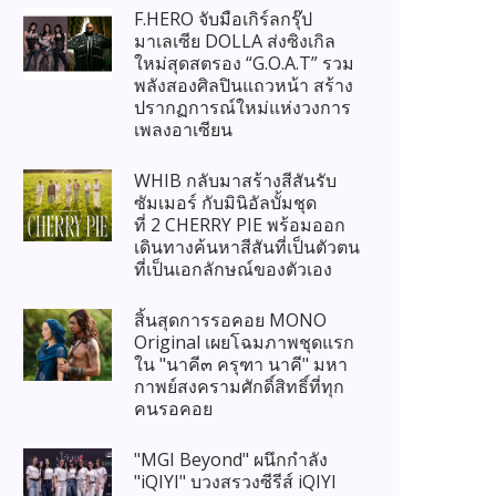
F.HERO จับมือเกิร์ลกรุ๊ป
มาเลเซีย DOLLA ส่งซิงเกิล
ใหม่สุดสตรอง “G.O.A.T” รวม
พลังสองศิลปินแถวหน้า สร้าง
ปรากฏการณ์ใหม่แห่งวงการ
เพลงอาเซียน
WHIB กลับมาสร้างสีสันรับ
ซัมเมอร์ กับมินิอัลบั้มชุด
ที่ 2 CHERRY PIE พร้อมออก
เดินทางค้นหาสีสันที่เป็นตัวตน
ที่เป็นเอกลักษณ์ของตัวเอง
สิ้นสุดการรอคอย MONO
Original เผยโฉมภาพชุดแรก
ใน "นาคี๓ ครุฑา นาคี" มหา
กาพย์สงครามศักดิ์สิทธิ์ที่ทุก
คนรอคอย
"MGI Beyond" ผนึกกำลัง
"iQIYI" บวงสรวงซีรีส์ iQIYI