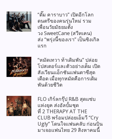
“ดั๊ม คาราบาว” เปิดอีกโลก
ดนตรีของคนรุ่นใหม่ รวม
เพื่อนวัยมัธยมตั้ง
วง SweetCane (สวีทเคน)
ส่ง “พรุ่งนี้ของเรา” เป็นซิงเกิล
แรก
“หมัดเทวา ท้าเดิมพัน” ปล่อย
โปสเตอร์และตัวอย่างเต็ม เปิด
สังเวียนแอ็กชันแฟนตาซีสุด
เดือด เมื่อทุกหมัดคือการเดิม
พันด้วยชีวิต
FLO เกิร์ลกรุ๊ป R&B สุดแซ่บ
แห่งยุค ส่งอัลบั้มชุด
ที่ 2 THERAPY AT THE
CLUB พร้อมปล่อยเอ็มวี “Cry
Ugly” โดนใจแฟนคลับ ก่อนบิน
มาเจอแฟนไทย 29 สิงหาคมนี้