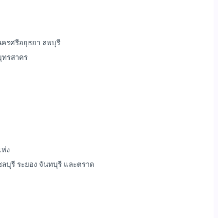
นครศรีอยุธยา ลพบุรี
มุทรสาคร
แห่ง
ลบุรี ระยอง จันทบุรี และตราด