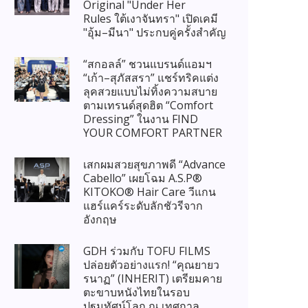
Original "Under Her
Rules ใต้เงาจันทรา" เปิดเคมี
"อุ้ม–มีนา" ประกบคู่ครั้งสำคัญ
“สกอลล์” ชวนแบรนด์แอมฯ
“เก้า–สุภัสสรา” แชร์ทริคแต่ง
ลุคสวยแบบไม่ทิ้งความสบาย
ตามเทรนด์สุดฮิต “Comfort
Dressing” ในงาน FIND
YOUR COMFORT PARTNER
เสกผมสวยสุขภาพดี “Advance
Cabello” เผยโฉม A.S.P®
KITOKO® Hair Care วีแกน
แฮร์แคร์ระดับลักชัวรีจาก
อังกฤษ
GDH ร่วมกับ TOFU FILMS
ปล่อยตัวอย่างแรก! “คุณยายว
รนาฏ” (INHERIT) เตรียมคาย
ตะขาบหนังไทยในรอบ
ปฐมทัศน์โลก ณ เทศกาล