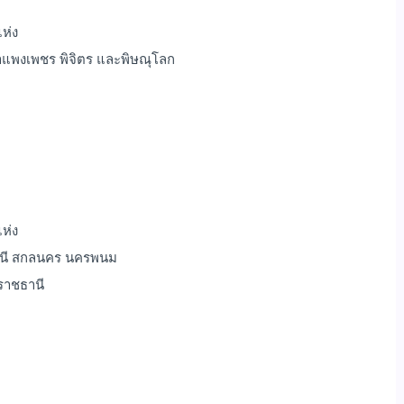
ห่ง
กำแพงเพชร พิจิตร และพิษณุโลก
ห่ง
ธานี สกลนคร นครพนม
ราชธานี