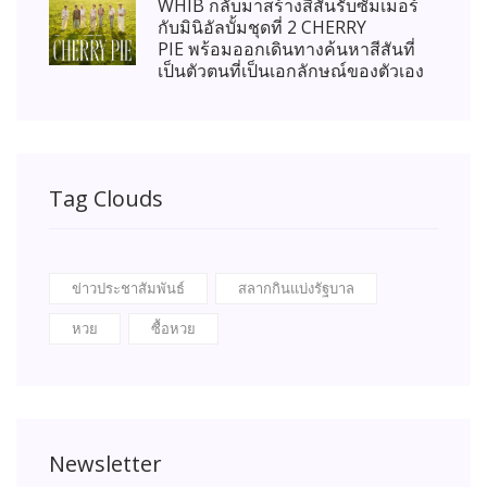
WHIB กลับมาสร้างสีสันรับซัมเมอร์
กับมินิอัลบั้มชุดที่ 2 CHERRY
PIE พร้อมออกเดินทางค้นหาสีสันที่
เป็นตัวตนที่เป็นเอกลักษณ์ของตัวเอง
Tag Clouds
ข่าวประชาสัมพันธ์
สลากกินแบ่งรัฐบาล
หวย
ซื้อหวย
Newsletter