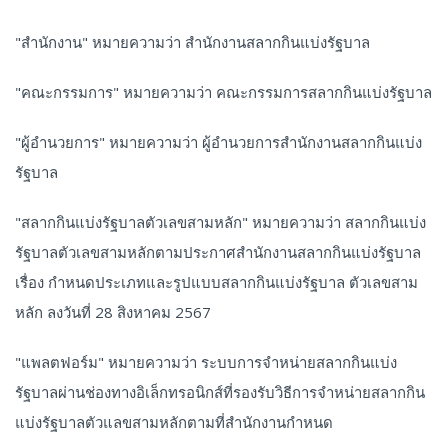
"สำนักงาน" หมายความว่า สำนักงานสลากกินแบ่งรัฐบาล
"คณะกรรมการ" หมายความว่า คณะกรรมการสลากกินแบ่งรัฐบาล
"ผู้อำนวยการ" หมายความว่า ผู้อำนวยการสำนักงานสลากกินแบ่ง
รัฐบาล
"สลากกินแบ่งรัฐบาลตัวเลขสามหลัก" หมายความว่า สลากกินแบ่ง
รัฐบาลตัวเลขสามหลักตามประกาศสำนักงานสลากกินแบ่งรัฐบาล
เรื่อง กำหนดประเภทและรูปแบบสลากกินแบ่งรัฐบาล ตัวเลขสาม
หลัก ลงวันที่ 28 สิงหาคม 2567
"แพลตฟอร์ม" หมายความว่า ระบบการจำหน่ายสลากกินแบ่ง
รัฐบาลผ่านช่องทางอิเล็กทรอนิกส์ที่รองรับวิธีการจำหน่ายสลากกิน
แบ่งรัฐบาลตัวแลขสามหลักตามที่สำนักงานกำหนด