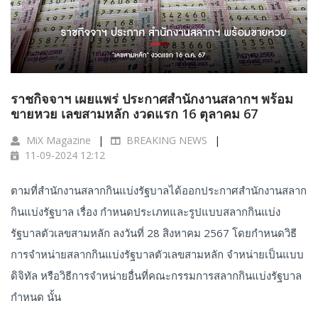
ราชกิจจาฯ เผยแพร่ ประกาศสำนักงานสลากฯ พร้อม
ขายหวย เลขสามหลัก งวดแรก 16 ตุลาคม 67
MiX Magazine
BREAKING NEWS
11-09-2024 12:12
ตามที่สำนักงานสลากกินแบ่งรัฐบาลได้ออกประกาศสำนักงานสลาก
กินแบ่งรัฐบาล เรื่อง กำหนดประเภทและรูปแบบสลากกินแบ่ง
รัฐบาลตัวเลขสามหลัก ลงวันที่ 28 สิงหาคม 2567 โดยกำหนดวิธี
การจำหน่ายสลากกินแบ่งรัฐบาลตัวเลขสามหลัก จำหน่ายเป็นแบบ
ดิจิทัล หรือวิธีการจำหน่ายอื่นที่คณะกรรมการสลากกินแบ่งรัฐบาล
กำหนด นั้น