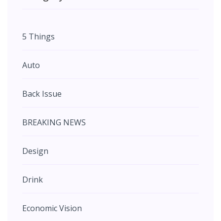
5 Things
Auto
Back Issue
BREAKING NEWS
Design
Drink
Economic Vision