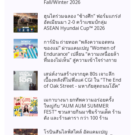
Fall/Winter 2026
ฮุนไดร่วมฉลอง “ช้างศึก” ฟอร์มแกร่ง!
อัดเมียนมา 2-0 คว้าแชมป์กลุ่ม
ASEAN Hyundai Cup™ 2026
การ์มิน ถ่ายทอด “พลังความอดทน
ของแม่” ผ่านแคมเปญ “Women of
Endurance” เปลี่ยน “ความเหนื่อยล้า
ที่มองไม่เห็น” สู่ความเข้าใจร่างกาย
เสน่ห์งานสร้างจากยุค 80s เจาะลึก
เบื้องหลังที่ไม่พึ่งแค่ CGI ใน “The End
of Oak Street - มหาภัยสุดถนนโอ๊ค”
เมกาบางนา ยกทัพความอร่อยครั้ง
ใหญ่กับ “AUM AUM SUMMER
FEST” ชวนสายกินมาชิมร้านเด็ด ร้าน
ดัง และร้านดารา กว่า 100 ร้าน
โรบินสันไลฟ์สไตล์ อัดแคมเปญ