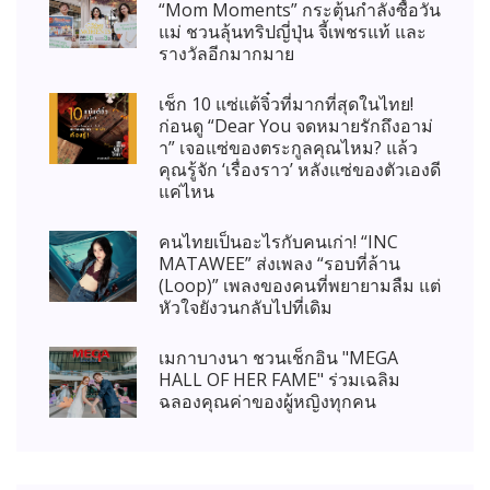
“Mom Moments” กระตุ้นกำลังซื้อวัน
แม่ ชวนลุ้นทริปญี่ปุ่น จี้เพชรแท้ และ
รางวัลอีกมากมาย
เช็ก 10 แซ่แต้จิ๋วที่มากที่สุดในไทย!
ก่อนดู “Dear You จดหมายรักถึงอาม่
า” เจอแซ่ของตระกูลคุณไหม? แล้ว
คุณรู้จัก ‘เรื่องราว’ หลังแซ่ของตัวเองดี
แค่ไหน
คนไทยเป็นอะไรกับคนเก่า! “INC
MATAWEE” ส่งเพลง “รอบที่ล้าน
(Loop)” เพลงของคนที่พยายามลืม แต่
หัวใจยังวนกลับไปที่เดิม
เมกาบางนา ชวนเช็กอิน "MEGA
HALL OF HER FAME" ร่วมเฉลิม
ฉลองคุณค่าของผู้หญิงทุกคน