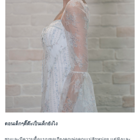
ตอนเด็กๆติ๊ต๊ะเป็นเด็กยังไง
ซนและมีความดื้อแบบขอเถียงคุณพ่อคุณแม่สักหน่อย แต่ฟังและ