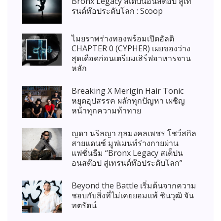
Bronx Legacy สเต็ปนอนสต๊อป สู่เท
รนด์ท๊อประดับโลก : Scoop
ไมยราพร่างทองพร้อมเปิดอัลติ
CHAPTER 0 (CYPHER) เผยของว่าง
สุดเดือดก่อนเตรียมเสิร์ฟอาหารจาน
หลัก
Breaking X Merigin Hair Tonic
หยุดอุปสรรค ผลักทุกปัญหา เผชิญ
หน้าทุกความท้าทาย
ญดา นริลญา กุลมงคลเพชร โชว์สกิล
สายแดนซ์ มูฟเมนท์ร่างกายผ่าน
แฟชั่นธีม “Bronx Legacy สเต็ปน
อนสต๊อป สู่เทรนด์ท๊อประดับโลก”
Beyond the Battle เริ่มต้นจากความ
ชอบกับสิ่งที่ไม่เคยยอมแพ้ ชินวุฒิ จัน
ทตรัตน์